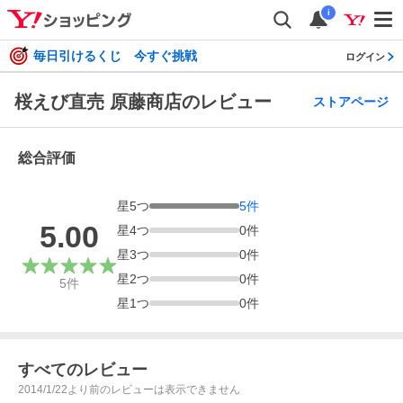
i
毎日引けるくじ 今すぐ挑戦
ログイン
桜えび直売 原藤商店のレビュー
ストアページ
総合評価
星
5
つ
5
件
5.00
星
4
つ
0
件
星
3
つ
0
件
星
2
つ
0
件
5
件
星
1
つ
0
件
すべてのレビュー
2014/1/22より前のレビューは表示できません