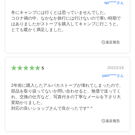
spi*****
さん
冬にキャンプには行くとは思っていませんでした。

コロナ禍の中、なかなか旅行には行けないので寒い時期で
はありましたがストーブを購入してキャンプに行こうと。

とても暖かく満足しました。　
違反報告
5
2022/1/18
yam*****
さん
2年前に購入したアルパカストーブが壊れてしまったので、
部品を取り扱ってないか問い合わせると、無償で送ってく
れ、交換の仕方など、写真付きの丁寧なメールを下さり大
変助かりました。

対応の良いショップさんで良かったです^ ^
違反報告