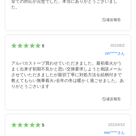
全ての対応が完璧でした。本当にありがとうございまし
た。
違反報告
5
2023/6/2
cin*****
さん
アルパカストーブ買わせていただきました。最初着火がう
まく出来ず初期不良かと思い交換要求しようと相談メール
させていただきましたが親切丁寧に対処方法を絵柄付きで
教えてもらい無事着火♪去年の冬は暖かく過ごせました。あ
りがとうごさいます
違反報告
5
2023/4/10
mis*****
さん