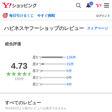
i
毎日引けるくじ 今すぐ挑戦
ログイン
ハピネスヤフーショップのレビュー
ストアページ
総合評価
星
5
つ
126
件
4.73
星
4
つ
15
件
星
3
つ
5
件
星
2
つ
0
件
150
件
星
1
つ
4
件
すべてのレビュー
2014/1/22より前のレビューは表示できません