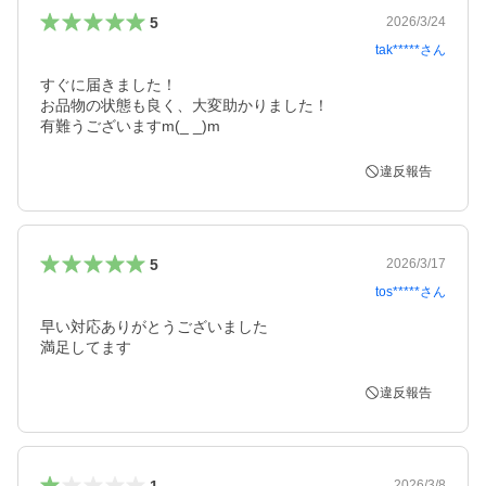
5
2026/3/24
tak*****
さん
すぐに届きました！

お品物の状態も良く、大変助かりました！

有難うございますm(_ _)m
違反報告
5
2026/3/17
tos*****
さん
早い対応ありがとうございました

満足してます
違反報告
1
2026/3/8