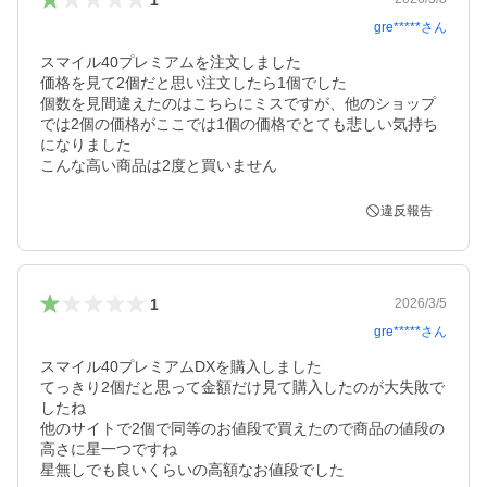
gre*****
さん
スマイル40プレミアムを注文しました

価格を見て2個だと思い注文したら1個でした

個数を見間違えたのはこちらにミスですが、他のショップ
では2個の価格がここでは1個の価格でとても悲しい気持ち
になりました

こんな高い商品は2度と買いません
違反報告
1
2026/3/5
gre*****
さん
スマイル40プレミアムDXを購入しました

てっきり2個だと思って金額だけ見て購入したのが大失敗で
したね

他のサイトで2個で同等のお値段で買えたので商品の値段の
高さに星一つですね

星無しでも良いくらいの高額なお値段でした