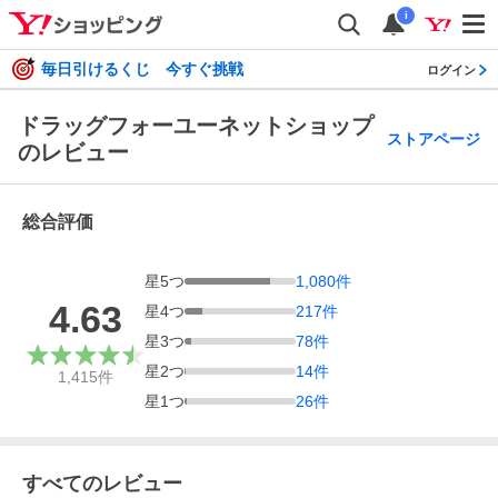
i
毎日引けるくじ 今すぐ挑戦
ログイン
ドラッグフォーユーネットショップ
ストアページ
のレビュー
総合評価
星
5
つ
1,080
件
4.63
星
4
つ
217
件
星
3
つ
78
件
星
2
つ
14
件
1,415
件
星
1
つ
26
件
すべてのレビュー