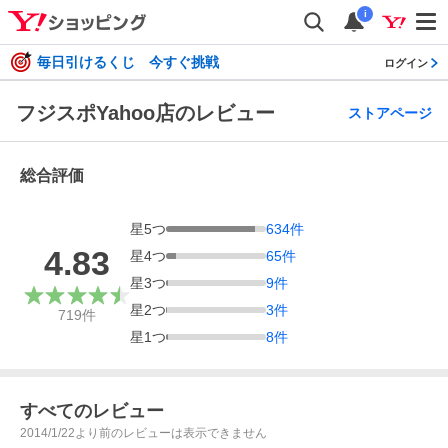
i
毎日引けるくじ 今すぐ挑戦
ログイン
フジスポYahoo店のレビュー
ストアページ
総合評価
星
5
つ
634
件
4.83
星
4
つ
65
件
星
3
つ
9
件
星
2
つ
3
件
719
件
星
1
つ
8
件
すべてのレビュー
2014/1/22より前のレビューは表示できません