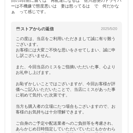
日の3日前に届くは　再配達になるは　佐川急便のドライバ
ーは不機嫌で態度悪いは　妻は怒ってるは　で　何だかな
ぁ　って感じです。
ストアからの返信
2025/5/20
この度は、当店をご利用いただきまして誠に有り難う
ございます。

お客様には大変ご不快な思いをさせてしまい、誠に申
し訳ございません。

また、今回当店のミスをご指摘いただいた事、心より
お礼申し上げます。

お恥ずかしいことではございますが、今回お客様が評
価へご記入いただいたことで、当店にミスがあった事
に初めて気付いた次第です。

当方も購入者の立場にたつ場合もございますので、お
客様のお気持ちは十分理解できます。

ご自身のご予定や配送業者へのご負担等を考慮され、
あらかじめ日時指定していただいていたにもかかわら