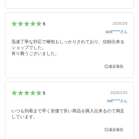
5
2026/2/5
qud*****
さん
迅速丁寧な対応で梱包もしっかりされており、信頼出来る
ショップでした。

有り難うございました。
違反報告
5
2026/1/22
kat*****
さん
いつも到着まで早く安価で良い商品を購入出来るので満足
しています。
違反報告