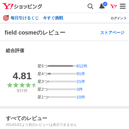
i
毎日引けるくじ 今すぐ挑戦
ログイン
field cosmeのレビュー
ストアページ
総合評価
星
5
つ
812
件
4.81
星
4
つ
91
件
星
3
つ
21
件
星
2
つ
3
件
937
件
星
1
つ
10
件
すべてのレビュー
2014/1/22より前のレビューは表示できません