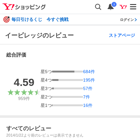
i
毎日引けるくじ 今すぐ挑戦
ログイン
イービレッジのレビュー
ストアページ
総合評価
星
5
つ
684
件
4.59
星
4
つ
195
件
星
3
つ
57
件
星
2
つ
7
件
959
件
星
1
つ
16
件
すべてのレビュー
2014/1/22より前のレビューは表示できません