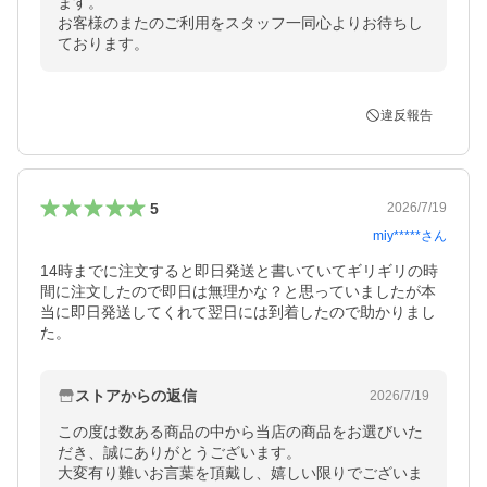
ます。

お客様のまたのご利用をスタッフ一同心よりお待ちし
ております。
違反報告
5
2026/7/19
miy*****
さん
14時までに注文すると即日発送と書いていてギリギリの時
間に注文したので即日は無理かな？と思っていましたが本
当に即日発送してくれて翌日には到着したので助かりまし
た。
ストアからの返信
2026/7/19
この度は数ある商品の中から当店の商品をお選びいた
だき、誠にありがとうございます。

大変有り難いお言葉を頂戴し、嬉しい限りでございま