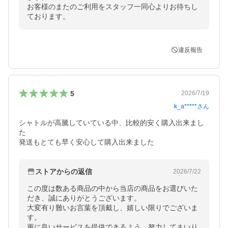
お客様のまたのご利用をスタッフ一同心よりお待ちし
ております。
違反報告
5
2026/7/19
k_a*****
さん
シャトルが高騰していている中、比較的安く購入出来まし
た

発送もとても早く安心して購入出来ました
ストアからの返信
2026/7/22
この度は数ある商品の中から当店の商品をお選びいた
だき、誠にありがとうございます。

大変有り難いお言葉を頂戴し、嬉しい限りでございま
す。

更に良いサービスを提供できるよう、努力してまいり