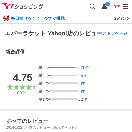
i
毎日引けるくじ 今すぐ挑戦
ログイン
エバーラケット Yahoo!店のレビュー
ストアページ
総合評価
星
5
つ
525
件
4.75
星
4
つ
45
件
星
3
つ
5
件
星
2
つ
3
件
600
件
星
1
つ
22
件
すべてのレビュー
2014/1/22より前のレビューは表示できません