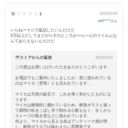
1
2024/10/19
whf*****
さん
いらねーマジで返品したいんだけど　

5万以上だしてまどがらすのところがぺらぺらのフイルムな
んてありえないんだけど
ストアからの返信
2024/11/12
この度はお買い上げいただきありがとうございます。

お電話でもご案内いたしましたが、窓に使われている
のはマイカ（雲母）とも言われています。

マイカは天然の鉱石で、これを薄く剥がしたものにな
ります。

マイカは耐熱性に優れているため、耐熱ガラスと違っ
て調理の吹きこぼし等で割れる心配もなく、古くから
ストーブの覗き窓などに使われています。

何より、マイカから見える炎はアンティーク感が増
し、耐熱ガラスでは味わえない雰囲気です。
