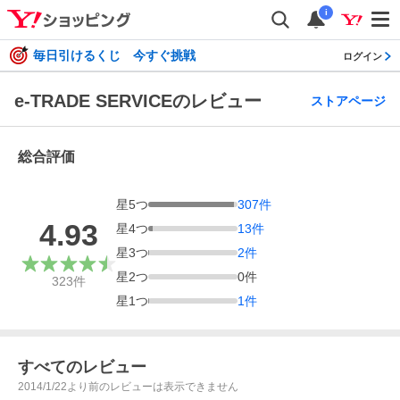
i
毎日引けるくじ 今すぐ挑戦
ログイン
e-TRADE SERVICEのレビュー
ストアページ
総合評価
星
5
つ
307
件
4.93
星
4
つ
13
件
星
3
つ
2
件
星
2
つ
0
件
323
件
星
1
つ
1
件
すべてのレビュー
2014/1/22より前のレビューは表示できません