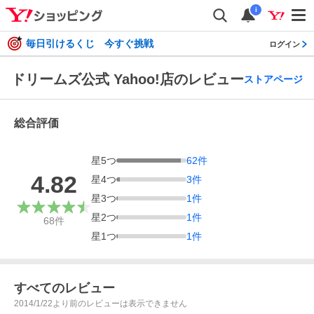
i
毎日引けるくじ 今すぐ挑戦
ログイン
ドリームズ公式 Yahoo!店のレビュー
ストアページ
総合評価
星
5
つ
62
件
4.82
星
4
つ
3
件
星
3
つ
1
件
星
2
つ
1
件
68
件
星
1
つ
1
件
すべてのレビュー
2014/1/22より前のレビューは表示できません