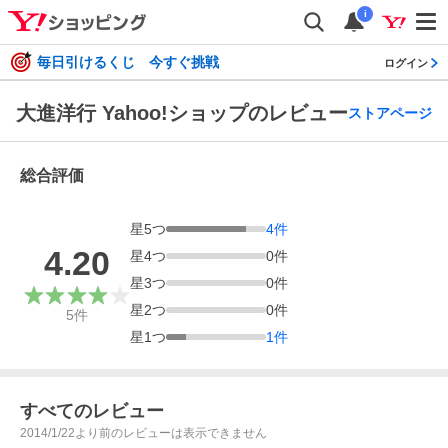
i
毎日引けるくじ 今すぐ挑戦
ログイン
大進洋行 Yahoo!ショップのレビュー
ストアページ
総合評価
星
5
つ
4
件
4.20
星
4
つ
0
件
星
3
つ
0
件
星
2
つ
0
件
5
件
星
1
つ
1
件
すべてのレビュー
2014/1/22より前のレビューは表示できません