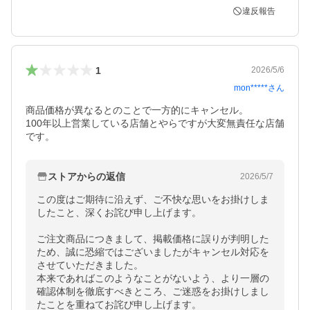
違反報告
1
2026/5/6
mon*****
さん
商品価格が異なるとのことで一方的にキャンセル。

100年以上営業している店舗とやらですが大変無責任な店舗
です。
ストアからの返信
2026/5/7
この度はご期待に沿えず、ご不快な思いをお掛けしま
したこと、深くお詫び申し上げます。

ご注文商品につきまして、掲載価格に誤りが判明した
ため、誠に恐縮ではございましたがキャンセル対応を
させていただきました。

本来であればこのようなことがないよう、より一層の
確認体制を徹底すべきところ、ご迷惑をお掛けしまし
たことを重ねてお詫び申し上げます。
