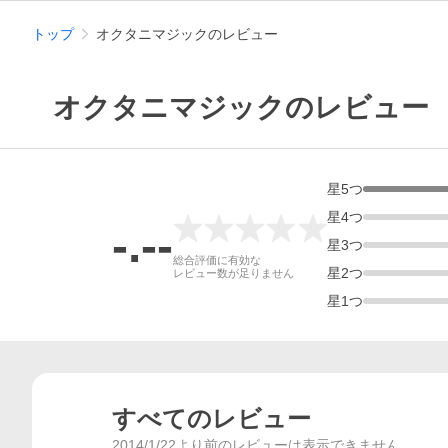
トップ
オクタニマジックのレビュー
オクタニマジックのレビュー
星
5
つ
星
4
つ
-.--
星
3
つ
総合評価
総合評価に有効な
星
2
つ
レビュー数が足りません
星
1
つ
すべてのレビュー
2014/1/22より前のレビューは表示できません