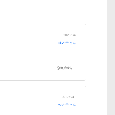
2020/5/4
sky*****
さん
違反報告
2017/8/31
yos*****
さん