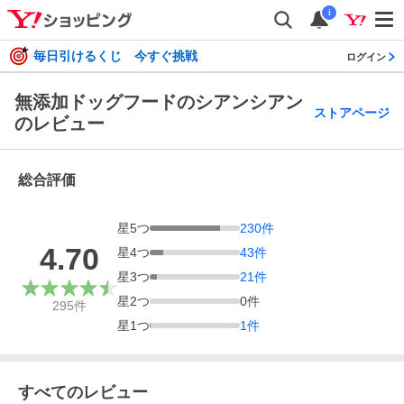
i
毎日引けるくじ 今すぐ挑戦
ログイン
無添加ドッグフードのシアンシアン
ストアページ
のレビュー
総合評価
星
5
つ
230
件
4.70
星
4
つ
43
件
星
3
つ
21
件
星
2
つ
0
件
295
件
星
1
つ
1
件
すべてのレビュー