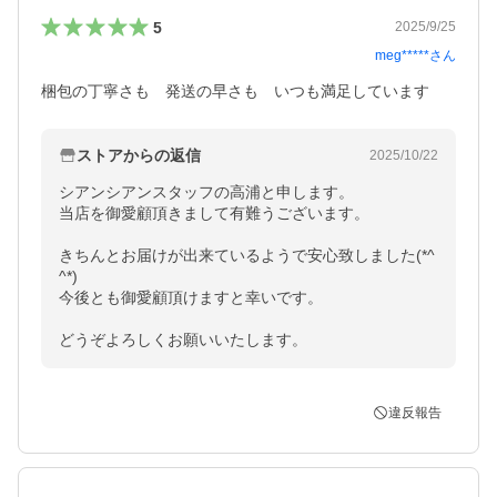
5
2025/9/25
meg*****
さん
梱包の丁寧さも　発送の早さも　いつも満足しています
ストアからの返信
2025/10/22
シアンシアンスタッフの高浦と申します。

当店を御愛顧頂きまして有難うございます。

きちんとお届けが出来ているようで安心致しました(*^
^*)

今後とも御愛顧頂けますと幸いです。

どうぞよろしくお願いいたします。
違反報告