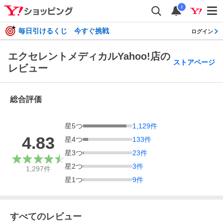
i
毎日引けるくじ 今すぐ挑戦
ログイン
エクセレントメディカルYahoo!店の
ストアページ
レビュー
総合評価
星
5
つ
1,129
件
4.83
星
4
つ
133
件
星
3
つ
23
件
星
2
つ
3
件
1,297
件
星
1
つ
9
件
すべてのレビュー