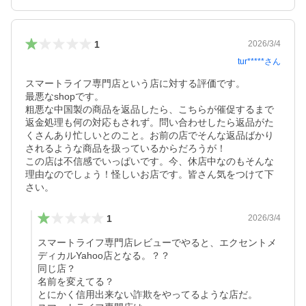
1
2026/3/4
tur*****
さん
スマートライフ専門店という店に対する評価です。

最悪なshopです。

粗悪な中国製の商品を返品したら、こちらが催促するまで
返金処理も何の対応もされず。問い合わせしたら返品がた
くさんあり忙しいとのこと。お前の店でそんな返品ばかり
されるような商品を扱っているからだろうが！

この店は不信感でいっぱいです。今、休店中なのもそんな
理由なのでしょう！怪しいお店です。皆さん気をつけて下
さい。
1
2026/3/4
スマートライフ専門店レビューでやると、エクセントメ
ディカルYahoo店となる。？？

同じ店？

名前を変えてる？

とにかく信用出来ない詐欺をやってるような店だ。
