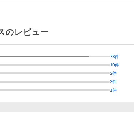
スのレビュー
73
件
10
件
2
件
3
件
1
件