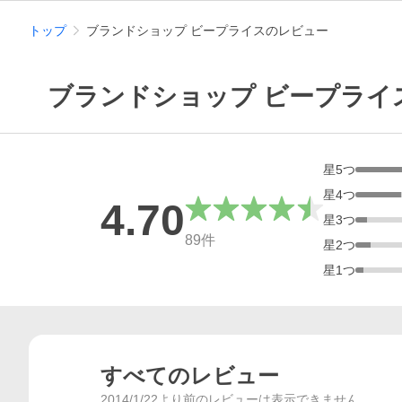
トップ
ブランドショップ ビープライスのレビュー
ブランドショップ ビープライ
星
5
つ
星
4
つ
4.70
星
3
つ
総合評価
89
件
星
2
つ
星
1
つ
すべてのレビュー
2014/1/22より前のレビューは表示できません