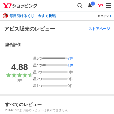
i
毎日引けるくじ 今すぐ挑戦
ログイン
アピス販売のレビュー
ストアページ
総合評価
星
5
つ
7
件
4.88
星
4
つ
1
件
星
3
つ
0
件
星
2
つ
0
件
8
件
星
1
つ
0
件
すべてのレビュー
2014/1/22より前のレビューは表示できません