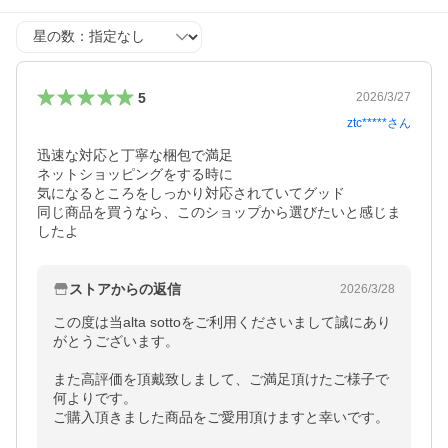
星の数
5
2026/3/27
ztc*****
さん
迅速な対応と丁寧な梱包で満足

ネットショッピングをする時に

気になるところをしっかり対応されていてグッド

同じ商品を買うなら、このショップから選びたいと感じま
したよ
ストアからの返信
2026/3/28
この度は当alta sottoをご利用くださいまして誠にあり
がとうございます。

また高評価を頂戴致しまして、ご満足頂けたご様子で
何よりです。

ご購入頂きました商品をご愛用頂けますと幸いです。
