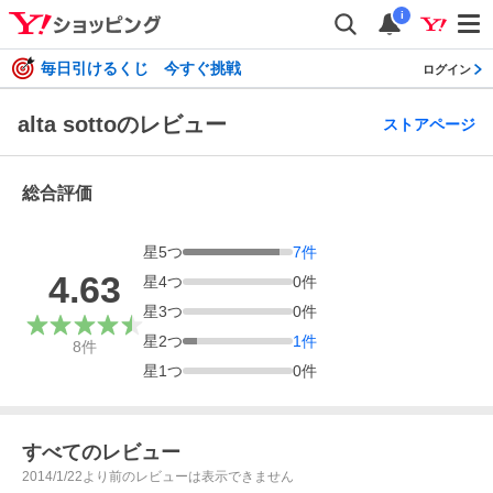
i
毎日引けるくじ 今すぐ挑戦
ログイン
alta sottoのレビュー
ストアページ
総合評価
星
5
つ
7
件
4.63
星
4
つ
0
件
星
3
つ
0
件
星
2
つ
1
件
8
件
星
1
つ
0
件
すべてのレビュー
2014/1/22より前のレビューは表示できません