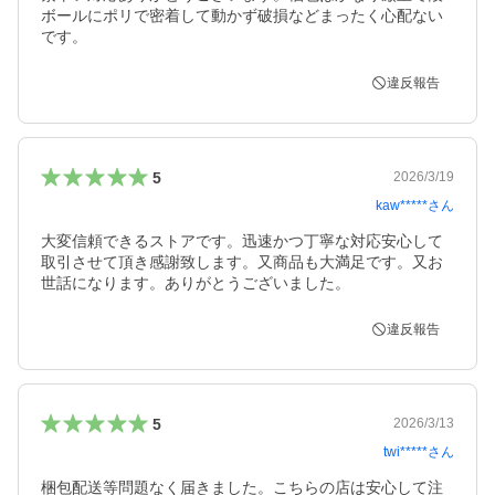
ボールにポリで密着して動かず破損などまったく心配ない
です。
違反報告
5
2026/3/19
kaw*****
さん
大変信頼できるストアです。迅速かつ丁寧な対応安心して
取引させて頂き感謝致します。又商品も大満足です。又お
世話になります。ありがとうございました。
違反報告
5
2026/3/13
twi*****
さん
梱包配送等問題なく届きました。こちらの店は安心して注