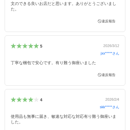
文のできる良いお店だと思います。ありがとうございまし
た。
違反報告
5
2026/3/12
jxx*****
さん
丁寧な梱包で安心です。有り難う御座いました
違反報告
4
2026/2/4
skk*****
さん
使用品も無事に届き、敏速な対応な対応有り難う御座いま
した。