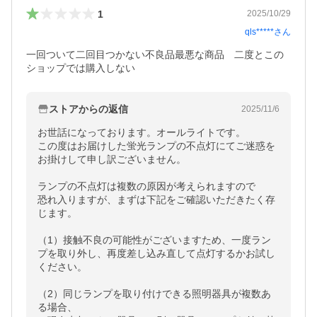
1
2025/10/29
qls*****
さん
一回ついて二回目つかない不良品最悪な商品　二度とこの
ショップでは購入しない
ストアからの返信
2025/11/6
お世話になっております。オールライトです。

この度はお届けした蛍光ランプの不点灯にてご迷惑を
お掛けして申し訳ございません。

ランプの不点灯は複数の原因が考えられますので

恐れ入りますが、まずは下記をご確認いただきたく存
じます。

（1）接触不良の可能性がございますため、一度ラン
プを取り外し、再度差し込み直して点灯するかお試し
ください。

（2）同じランプを取り付けできる照明器具が複数あ
る場合、
