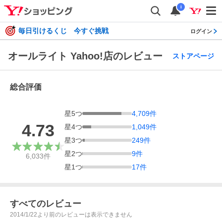
i
毎日引けるくじ 今すぐ挑戦
ログイン
オールライト Yahoo!店のレビュー
ストアページ
総合評価
星
5
つ
4,709
件
4.73
星
4
つ
1,049
件
星
3
つ
249
件
星
2
つ
9
件
6,033
件
星
1
つ
17
件
すべてのレビュー
2014/1/22より前のレビューは表示できません