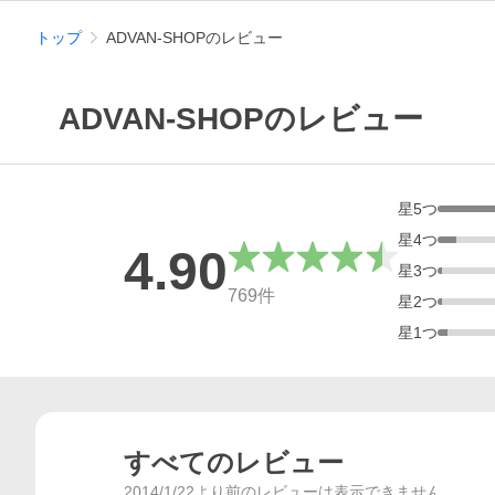
トップ
ADVAN-SHOPのレビュー
ADVAN-SHOPのレビュー
星
5
つ
星
4
つ
4.90
星
3
つ
総合評価
769
件
星
2
つ
星
1
つ
すべてのレビュー
2014/1/22より前のレビューは表示できません