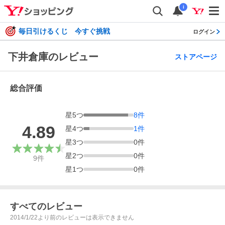
i
毎日引けるくじ 今すぐ挑戦
ログイン
下井倉庫のレビュー
ストアページ
総合評価
星
5
つ
8
件
4.89
星
4
つ
1
件
星
3
つ
0
件
星
2
つ
0
件
9
件
星
1
つ
0
件
すべてのレビュー
2014/1/22より前のレビューは表示できません