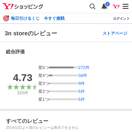
i
毎日引けるくじ 今すぐ挑戦
ログイン
3n storeのレビュー
ストアページ
総合評価
星
5
つ
272
件
4.73
星
4
つ
34
件
星
3
つ
9
件
星
2
つ
5
件
325
件
星
1
つ
5
件
すべてのレビュー
2014/1/22より前のレビューは表示できません