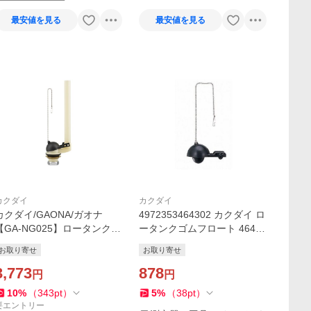
最安値を見る
最安値を見る
カクダイ
カクダイ
カクダイ/GAONA/ガオナ
4972353464302 カクダイ ロ
【GA-NG025】ロータンク排
ータンクゴムフロート 4643
水弁セット 平付・隅付型 TO
KAKUDAI INAX以外国産用 ト
お取り寄せ
お取り寄せ
TO用 38ミリ これエエやん
イレ用品 TOTO型
〔▽〕
3,773
878
円
円
10
%
（
343
pt
）
5
%
（
38
pt
）
要エントリー