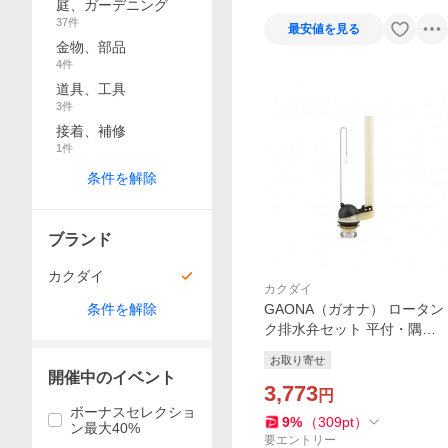
庭、ガーデニング
37
件
最安値を見る
金物、部品
4
件
道具、工具
3
件
接着、補修
1
件
条件を解除
ブランド
カクダイ
カクダイ
条件を解除
GAONA（ガオナ） ロータン
ク排水弁セット 平付・隅付
型 TOTO用 38ミリ GA-NG0
お取り寄せ
25 1個
開催中のイベント
3,773
円
ボーナスセレクショ
9
%
（
309
pt
）
ン最大40%
要エントリー