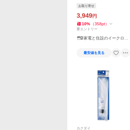
水弁セット 平付・隅付型 TO
お取り寄せ
TO用 32ミリ これエエやん
〔▽〕
3,949
円
10
%
（
358
pt
）
要エントリー
家電と住設のイークロー
バー
最安値を見る
カクダイ