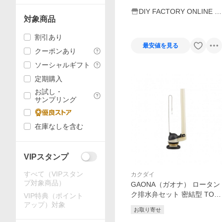
DIY FACTORY ONLINE S
対象商品
HOP
割引あり
最安値を見る
クーポンあり
ソーシャルギフト
定期購入
お試し・
サンプリング
在庫なしを含む
VIPスタンプ
すべて（VIPスタン
カクダイ
プ対象商品）
GAONA（ガオナ） ロータン
ク排水弁セット 密結型 TOT
VIP特典（ポイント
O用 51ミリ GA-NG023 1個
アップ）対象
お取り寄せ