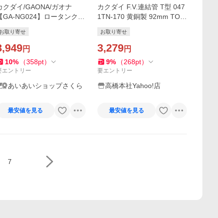
カクダイ/GAONA/ガオナ
カクダイ F.V.連結管 T型 047
【GA-NG024】ロータンク排
1TN-170 黄銅製 92mm TOT
水弁セット 平付・隅付型 TO
O用
お取り寄せ
お取り寄せ
TO用 32ミリ これエエやん
〔▽〕
3,949
3,279
円
円
10
%
（
358
pt
）
9
%
（
268
pt
）
要エントリー
要エントリー
あいあいショップさくら
高橋本社Yahoo!店
最安値を見る
最安値を見る
7