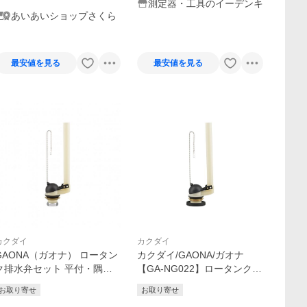
測定器・工具のイーデンキ
あいあいショップさくら
最安値を見る
最安値を見る
カクダイ
カクダイ
GAONA（ガオナ） ロータン
カクダイ/GAONA/ガオナ
ク排水弁セット 平付・隅付
【GA-NG022】ロータンク排
型 TOTO用 32ミリ GA-NG0
水弁セット 密結型 TOTO用
お取り寄せ
お取り寄せ
24 1個
38ミリ これエエやん〔▽〕