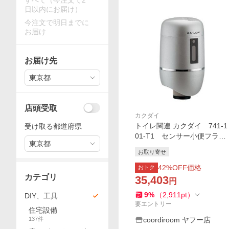
すべて（今注文で2
日以内にお届け）
今注文で明日までに
お届け
お届け先
東京都
店頭受取
カクダイ
トイレ関連 カクダイ 741-1
受け取る都道府県
01-T1 センサー小便フラッ
東京都
シュ(TOTO用) [■]
お取り寄せ
42
%OFF価格
おトク
カテゴリ
35,403
円
9
%
（
2,911
pt
）
DIY、工具
要エントリー
住宅設備
137
件
coordiroom ヤフー店