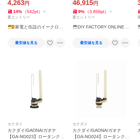
〔▽〕
4,263
46,915
円
円
14
%
（
542
pt
）
9
%
（
3,858
pt
）
要エントリー
要エントリー
家電と住設のイークロー
DIY FACTORY ONLINE S
バー2号店
HOP
最安値を見る
最安値を見る
カクダイ
カクダイ
カクダイ/GAONA/ガオナ
カクダイ/GAONA/ガオナ
【GA-NG023】ロータンク排
【GA-NG024】ロータンク排