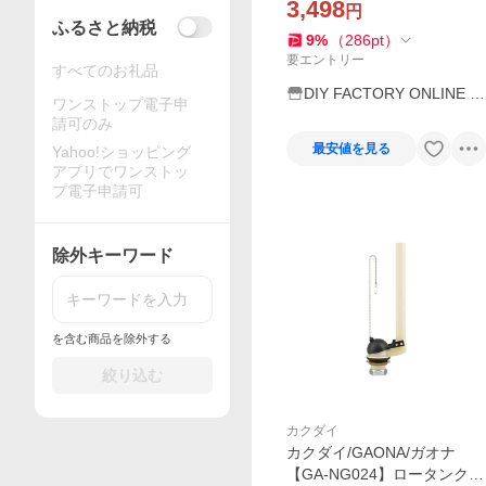
3,498
円
ふるさと納税
9
%
（
286
pt
）
要エントリー
すべてのお礼品
DIY FACTORY ONLINE S
ワンストップ電子申
HOP
請可のみ
最安値を見る
Yahoo!ショッピング
アプリでワンストッ
プ電子申請可
除外キーワード
を含む商品を除外する
絞り込む
カクダイ
カクダイ/GAONA/ガオナ
【GA-NG024】ロータンク排