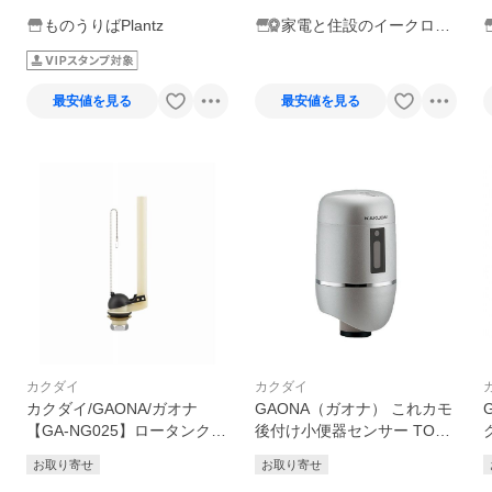
ものうりばPlantz
家電と住設のイークロー
バー
最安値を見る
最安値を見る
カクダイ
カクダイ
カクダイ/GAONA/ガオナ
GAONA（ガオナ） これカモ
【GA-NG025】ロータンク排
後付け小便器センサー TOTO
水弁セット 平付・隅付型 TO
用 (T60型用 電池式 省エネ
お取り寄せ
お取り寄せ
TO用 38ミリ これエエやん
節水) GA-NE017 1個