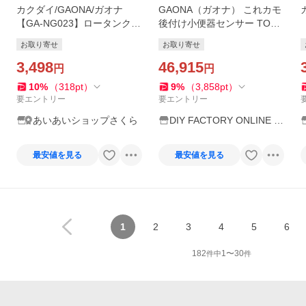
カクダイ/GAONA/ガオナ
GAONA（ガオナ） これカモ
【GA-NG023】ロータンク排
後付け小便器センサー TOTO
水弁セット 密結型 TOTO用
用 (TG60N型用 電池式 省エ
お取り寄せ
お取り寄せ
51ミリ これエエやん〔▽〕
ネ 節水) GA-NE018 1個
3,498
46,915
円
円
10
%
（
318
pt
）
9
%
（
3,858
pt
）
要エントリー
要エントリー
あいあいショップさくら
DIY FACTORY ONLINE S
HOP
最安値を見る
最安値を見る
1
2
3
4
5
6
182
1
〜
30
件中
件