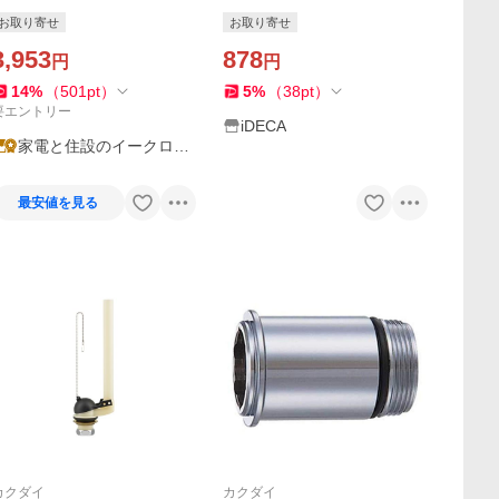
水弁セット 密結型 TOTO用
KAKUDAI INAX以外国産用 ト
お取り寄せ
お取り寄せ
51ミリ これエエやん〔▽〕
イレ用品 TOTO型
3,953
878
円
円
14
%
（
501
pt
）
5
%
（
38
pt
）
要エントリー
iDECA
家電と住設のイークロー
バー2号店
最安値を見る
カクダイ
カクダイ