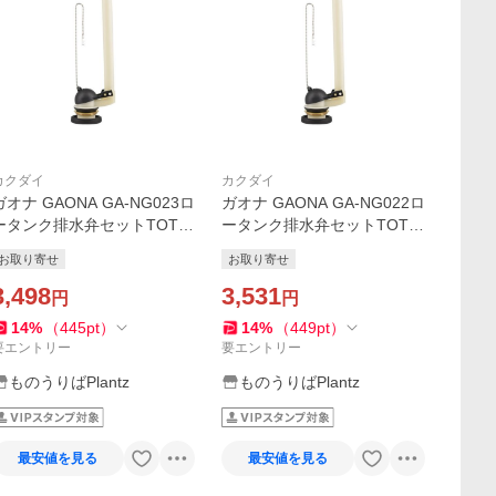
カクダイ
カクダイ
ガオナ GAONA GA-NG023ロ
ガオナ GAONA GA-NG022ロ
ータンク排水弁セットTOTO
ータンク排水弁セットTOTO
51ミリ カクダイ 爆買
38ミリ カクダイ 爆買
お取り寄せ
お取り寄せ
3,498
3,531
円
円
14
%
（
445
pt
）
14
%
（
449
pt
）
要エントリー
要エントリー
ものうりばPlantz
ものうりばPlantz
最安値を見る
最安値を見る