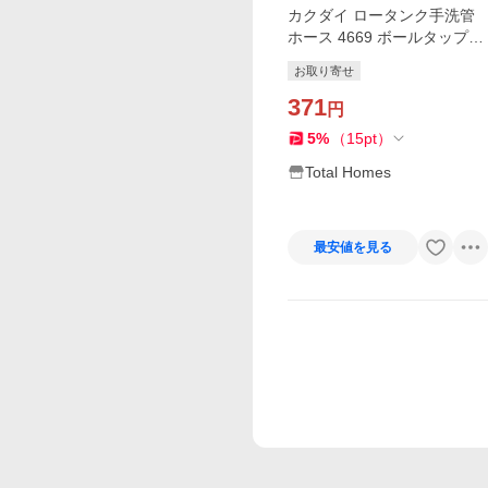
カクダイ ロータンク手洗管
ホース 4669 ボールタップ接
続用 TOTO・INAX対応
お取り寄せ
371
円
5
%
（
15
pt
）
Total Homes
最安値を見る