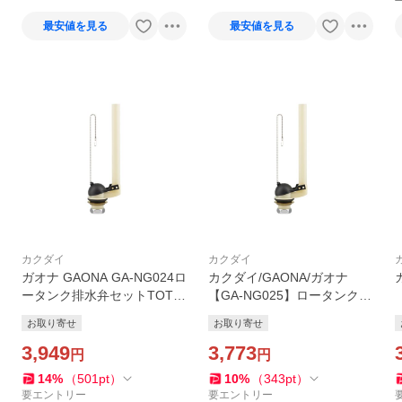
最安値を見る
最安値を見る
カクダイ
カクダイ
ガオナ GAONA GA-NG024ロ
カクダイ/GAONA/ガオナ
ータンク排水弁セットTOTO
【GA-NG025】ロータンク排
32ミリ カクダイ 爆買
水弁セット 平付・隅付型 TO
お取り寄せ
お取り寄せ
TO用 38ミリ これエエやん
3,949
〔▽〕
3,773
円
円
14
%
（
501
pt
）
10
%
（
343
pt
）
要エントリー
要エントリー