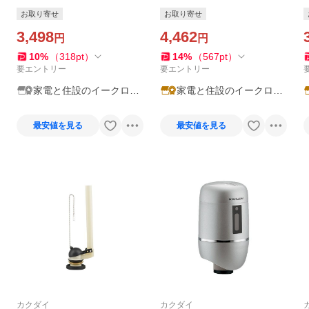
水弁セット 密結型 TOTO用
水弁セット 平付・隅付型 TO
お取り寄せ
お取り寄せ
51ミリ これエエやん〔▽〕
TO用 32ミリ これエエやん
3,498
〔▽〕
4,462
円
円
10
%
（
318
pt
）
14
%
（
567
pt
）
要エントリー
要エントリー
家電と住設のイークロー
家電と住設のイークロー
バー
バー2号店
最安値を見る
最安値を見る
カクダイ
カクダイ