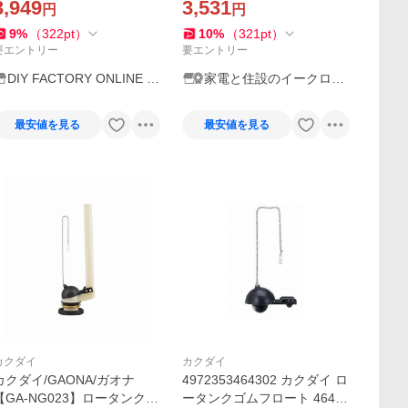
3,949
3,531
円
円
9
%
（
322
pt
）
10
%
（
321
pt
）
要エントリー
要エントリー
DIY FACTORY ONLINE S
家電と住設のイークロー
HOP
バー
最安値を見る
最安値を見る
カクダイ
カクダイ
カクダイ/GAONA/ガオナ
4972353464302 カクダイ ロ
【GA-NG023】ロータンク排
ータンクゴムフロート 4643