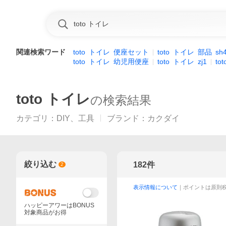
関連検索ワード
toto
トイレ
便座セット
toto
トイレ
部品
sh
toto
トイレ
幼児用便座
toto
トイレ
zj1
tot
toto トイレ
の検索結果
カテゴリ
：
DIY、工具
ブランド
：
カクダイ
絞り込む
182
件
2
表示情報について
｜ポイントは原則
ハッピーアワーはBONUS
対象商品がお得