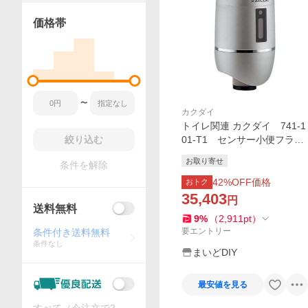
価格帯
〜
カクダイ
トイレ関連 カクダイ 741-1
絞り込む
01-T1 センサー小便フラッ
シュ(TOTO用) [■]
お取り寄せ
条件を解除
42
%OFF価格
おトク
35,403
円
送料無料
9
%
（
2,911
pt
）
要エントリー
条件付き送料無料
条件なし
まいどDIY
最安値を見る