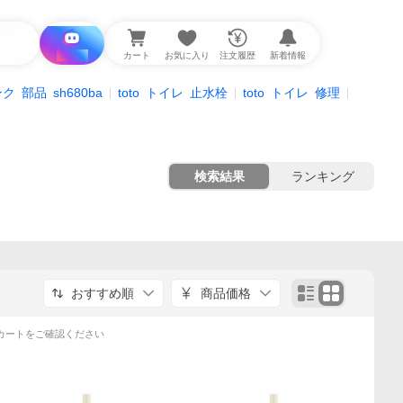
i と探す
カート
お気に入り
注文履歴
新着情報
ンク
部品
sh680ba
toto
トイレ
止水栓
toto
トイレ
修理
検索結果
ランキング
おすすめ順
商品価格
カートをご確認ください