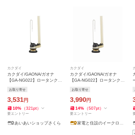
カクダイ
カクダイ
カクダイ/GAONA/ガオナ
カクダイ/GAONA/ガオナ
【GA-NG022】ロータンク排
【GA-NG022】ロータンク排
水弁セット 密結型 TOTO用
水弁セット 密結型 TOTO用
お取り寄せ
お取り寄せ
38ミリ これエエやん〔▽〕
38ミリ これエエやん〔▽〕
3,531
3,990
円
円
10
%
（
321
pt
）
14
%
（
507
pt
）
要エントリー
要エントリー
あいあいショップさくら
家電と住設のイークロー
バー2号店