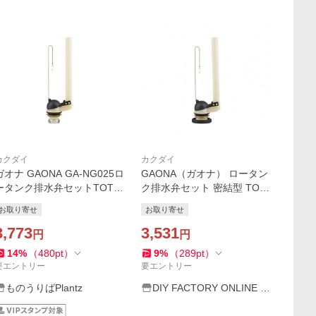
カクダイ
カクダイ
ガオナ GAONA GA-NG025ロ
GAONA（ガオナ） ロータン
ータンク排水弁セットTOTO
ク排水弁セット 密結型 TOT
38ミリ カクダイ 爆買
O用 38ミリ GA-NG022 1個
お取り寄せ
お取り寄せ
3,773
3,531
円
円
14
%
（
480
pt
）
9
%
（
289
pt
）
要エントリー
要エントリー
ものうりばPlantz
DIY FACTORY ONLINE S
HOP