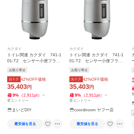
カクダイ
カクダイ
トイレ関連 カクダイ 741-1
トイレ関連 カクダイ 741-1
01-T2 センサー小便フラッ
01-T2 センサー小便フラッ
シュ(TOTO用) [■]
シュ(TOTO用) [■]
お取り寄せ
お取り寄せ
42
%OFF価格
42
%OFF価格
おトク
おトク
35,403
35,403
円
円
9
%
（
2,911
pt
）
9
%
（
2,911
pt
）
要エントリー
要エントリー
まいどDIY
coordiroom ヤフー店
最安値を見る
最安値を見る