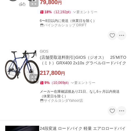
79,800
円
18
%
（
12,192
pt
）
要エントリー
6〜8日以内に発送（休業日を除く）
バイシクルショップ DRIFT
GIOS
(店舗受取送料割引)GIOS（ジオス） 25’MITO
（ミト）GRX400 2x10s グラベルロードバイク
217,800
円
9
%
（
10,069
pt
）
要エントリー
メーカー在庫確認後あり21日、なし6ヶ月以内発送
（休業日を除く）
サイクルヨシダYahoo!店
24段変速 ロードバイク 軽量 エアロロードバイ