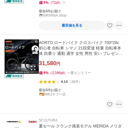
5
%
（
71
pt
）
最短8/9お届け
NIRVANA shop
最安値を見る
AORTD ロードバイク クロスバイク 700*28c
初心者 自転車 シマノ 21段変速 軽量 自転車本
体 街乗り 通勤 通学 女性 男性 安い プレゼント
おすすめ 1年保証
31,580
円
9
%
（
2,596
pt
）
要エントリー
4.14
（
36
件
）
最短8/9お届け
WKJヤフー店
SCULTURA
夏セール クランク換装モデル MERIDA メリダ