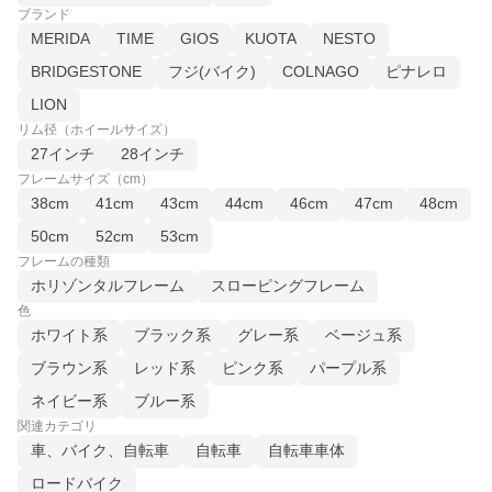
ブランド
MERIDA
TIME
GIOS
KUOTA
NESTO
BRIDGESTONE
フジ(バイク)
COLNAGO
ピナレロ
LION
リム径（ホイールサイズ）
27インチ
28インチ
フレームサイズ（cm）
38cm
41cm
43cm
44cm
46cm
47cm
48cm
50cm
52cm
53cm
フレームの種類
ホリゾンタルフレーム
スローピングフレーム
色
ホワイト系
ブラック系
グレー系
ベージュ系
ブラウン系
レッド系
ピンク系
パープル系
ネイビー系
ブルー系
関連カテゴリ
車、バイク、自転車
自転車
自転車車体
ロードバイク