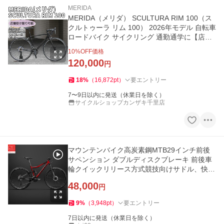
MERIDA
MERIDA（メリダ） SCULTURA RIM 100（ス
クルトゥーラ リム 100） 2026年モデル 自転車
ロードバイク サイクリング 通勤通学に【店頭
受取送料無料】
10
%OFF価格
120,000
円
18
%
（
16,872
pt
）
要エントリー
7〜9日以内に発送（休業日を除く）
サイクルショップカンザキ千里店
マウンテンバイク高炭素鋼MTB29インチ前後
サペンション ダブルディスクブレーキ 前後車
輪クイックリリース方式競技向けサドル、快適
な乗り心地30段変速
48,000
円
9
%
（
3,948
pt
）
要エントリー
7日以内に発送（休業日を除く）