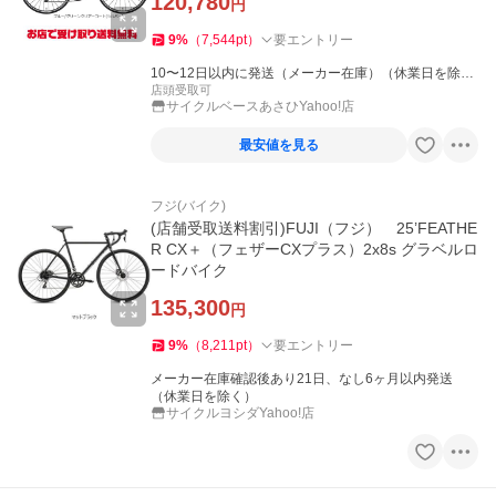
120,780
円
9
%
（
7,544
pt
）
要エントリー
10〜12日以内に発送（メーカー在庫）（休業日を除
く）
店頭受取可
サイクルベースあさひYahoo!店
最安値を見る
フジ(バイク)
(店舗受取送料割引)FUJI（フジ） 25’FEATHE
R CX＋（フェザーCXプラス）2x8s グラベルロ
ードバイク
135,300
円
9
%
（
8,211
pt
）
要エントリー
メーカー在庫確認後あり21日、なし6ヶ月以内発送
（休業日を除く）
サイクルヨシダYahoo!店