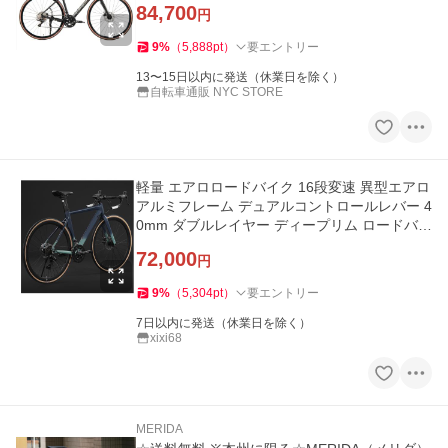
84,700
円
9
%
（
5,888
pt
）
要エントリー
13〜15日以内に発送（休業日を除く）
自転車通販 NYC STORE
軽量 エアロロードバイク 16段変速 異型エアロ
アルミフレーム デュアルコントロールレバー 4
0mm ダブルレイヤー ディープリム ロードバイ
ク 前後車輪クイックリ
72,000
円
9
%
（
5,304
pt
）
要エントリー
7日以内に発送（休業日を除く）
xixi68
MERIDA