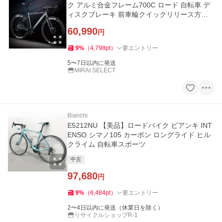
ク アルミ合金フレーム700C ロード 自転車 デ
ィスクブレーキ 前車輪クイックリリース方式
搭載 エアロバイク 50mmア
60,990
円
9
%
（
4,798
pt
）
要エントリー
5〜7日以内に発送
MIRAI SELECT
Bianchi
E5212NU 【美品】ロードバイク ビアンキ INT
ENSO シマノ105 カーボン ロングライド ヒル
クライム 自転車スポーツ
中古
97,680
円
9
%
（
6,484
pt
）
要エントリー
2〜4日以内に発送（休業日を除く）
リサイクルショップR-1