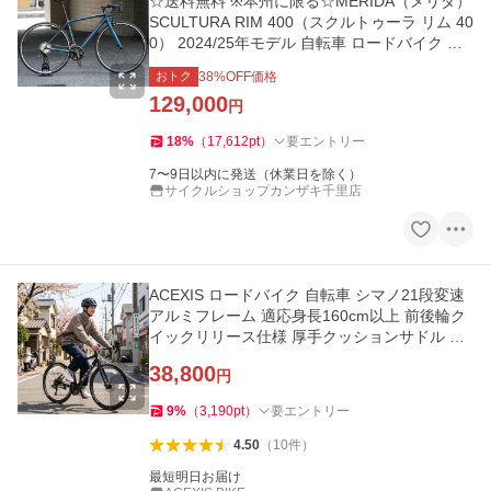
☆送料無料 ※本州に限る☆MERIDA（メリダ）
SCULTURA RIM 400（スクルトゥーラ リム 40
0） 2024/25年モデル 自転車 ロードバイク サ
イクリング 通勤通学に
おトク
38
%OFF価格
129,000
円
18
%
（
17,612
pt
）
要エントリー
7〜9日以内に発送（休業日を除く）
サイクルショップカンザキ千里店
ACEXIS ロードバイク 自転車 シマノ21段変速
アルミフレーム 適応身長160cm以上 前後輪ク
イックリリース仕様 厚手クッションサドル デ
ィスクブレーキ
38,800
円
9
%
（
3,190
pt
）
要エントリー
4.50
（
10
件
）
最短明日お届け