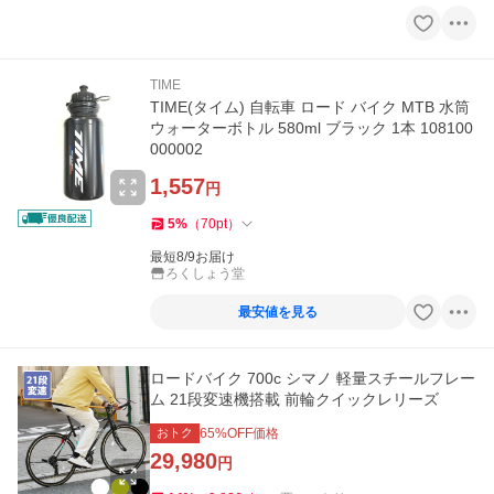
TIME
TIME(タイム) 自転車 ロード バイク MTB 水筒
ウォーターボトル 580ml ブラック 1本 108100
000002
1,557
円
5
%
（
70
pt
）
最短8/9お届け
ろくしょう堂
最安値を見る
ロードバイク 700c シマノ 軽量スチールフレー
ム 21段変速機搭載 前輪クイックレリーズ
おトク
65
%OFF価格
29,980
円