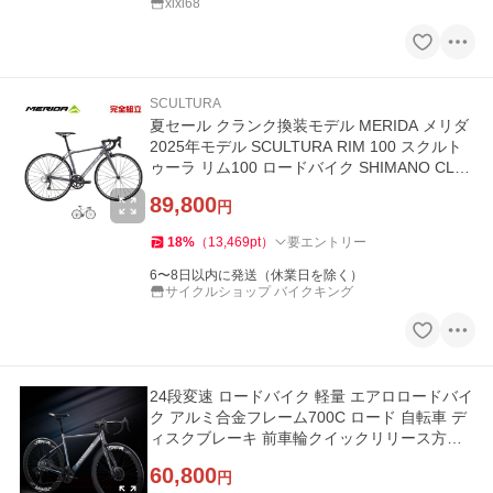
xixi68
SCULTURA
夏セール クランク換装モデル MERIDA メリダ
2025年モデル SCULTURA RIM 100 スクルト
ゥーラ リム100 ロードバイク SHIMANO CLAR
IS
89,800
円
18
%
（
13,469
pt
）
要エントリー
6〜8日以内に発送（休業日を除く）
サイクルショップ バイクキング
24段変速 ロードバイク 軽量 エアロロードバイ
ク アルミ合金フレーム700C ロード 自転車 デ
ィスクブレーキ 前車輪クイックリリース方式
搭載 エアロバイク 50mmア
60,800
円