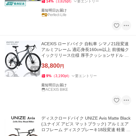
14
%
（
3,826
pt
）
要エントリー
最短明日お届け
Perfect-Life
ACEXIS ロードバイク 自転車 シマノ21段変速
アルミフレーム 適応身長160cm以上 前後輪ク
イックリリース仕様 厚手クッションサドル デ
ィスクブレーキ
38,800
円
9
%
（
3,190
pt
）
要エントリー
最短明日お届け
ACEXIS BIKE
ディスクロードバイク UNIZE Avis Matte Black
(ユナイズ アビス マットブラック) アルミエア
ロフレーム ディスクブレーキ18段変速 軽量 完
成品