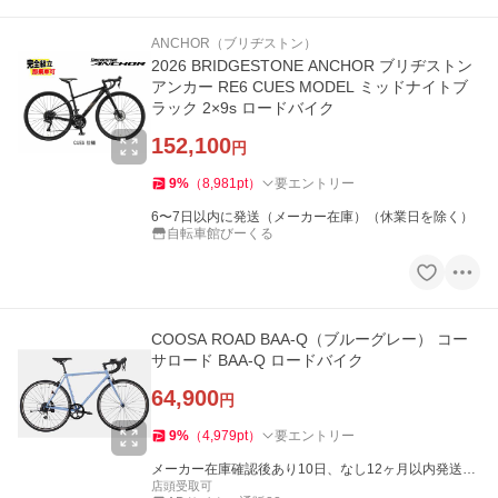
ANCHOR（ブリヂストン）
2026 BRIDGESTONE ANCHOR ブリヂストン
アンカー RE6 CUES MODEL ミッドナイトブ
ラック 2×9s ロードバイク
152,100
円
9
%
（
8,981
pt
）
要エントリー
6〜7日以内に発送（メーカー在庫）（休業日を除く）
自転車館びーくる
COOSA ROAD BAA-Q（ブルーグレー） コー
サロード BAA-Q ロードバイク
64,900
円
9
%
（
4,979
pt
）
要エントリー
メーカー在庫確認後あり10日、なし12ヶ月以内発送
（休業日を除く）
店頭受取可