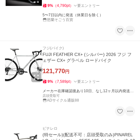
9
%
（
4,790
pt
）
要エントリー
5〜7日以内に発送（休業日を除く）
悠蘭そごう百貨
フジ(バイク)
FUJI FEATHER CX+ (シルバー) 2026 フジ フ
ェザー CX+ グラベル ロードバイク
121,770
円
9
%
（
7,589
pt
）
要エントリー
メーカー在庫確認後あり10日、なし12ヶ月以内発送
（休業日を除く）
店頭受取可
ADサイクル通販88
ピナレロ
(特セール)(配送不可：店頭受取のみ)PINAREL