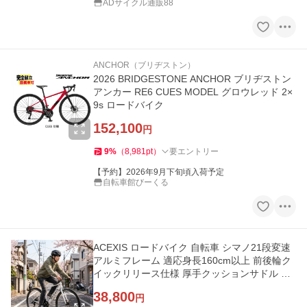
ADサイクル通販88
ANCHOR（ブリヂストン）
2026 BRIDGESTONE ANCHOR ブリヂストン
アンカー RE6 CUES MODEL グロウレッド 2×
9s ロードバイク
152,100
円
9
%
（
8,981
pt
）
要エントリー
【予約】2026年9月下旬頃入荷予定
自転車館びーくる
ACEXIS ロードバイク 自転車 シマノ21段変速
アルミフレーム 適応身長160cm以上 前後輪ク
イックリリース仕様 厚手クッションサドル デ
ィスクブレーキ
38,800
円