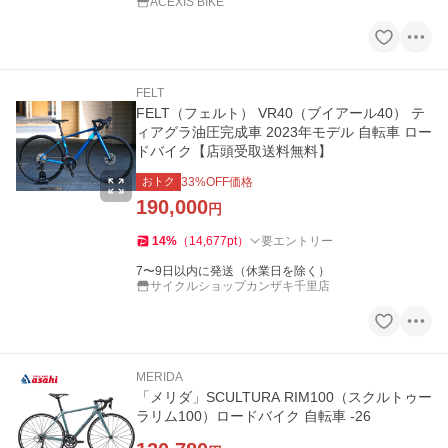
ACEXIS BIKE
FELT
FELT（フェルト） VR40（ブイアール40） テ
ィアグラ油圧完成車 2023年モデル 自転車 ロー
ドバイク【店頭受取送料無料】
おトク
33
%OFF価格
190,000
円
14
%
（
14,677
pt
）
要エントリー
7〜9日以内に発送（休業日を除く）
サイクルショップカンザキ千里店
MERIDA
「メリダ」SCULTURA RIM100（スクルトゥー
ラリム100）ロードバイク 自転車 -26