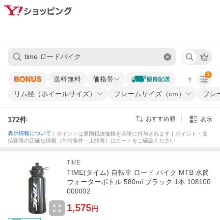
1
送料無料
価格帯
すべての条
リム径（ホイールサイズ）
フレームサイズ（cm）
フレ
172
件
おすすめ順
表示
表示情報について
｜ポイントは原則税抜価格を基準に付与されます｜ポイント・支
払額等の正確な情報（付与条件・上限等）はカートをご確認ください
TIME
TIME(タイム) 自転車 ロード バイク MTB 水筒
ウォーターボトル 580ml ブラック 1本 108100
000002
1,575
円