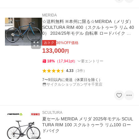
MERIDA
☆送料無料 ※本州に限る☆MERIDA（メリダ）
SCULTURA RIM 400（スクルトゥーラ リム 40
0） 2024/25年モデル 自転車 ロードバイク サ
イクリング 通勤通学に
おトク
36
%OFF価格
133,000
円
18
%
（
17,941
pt
）
要エントリー
4.33
（
3
件
）
7〜9日以内に発送（休業日を除く）
サイクルショップカンザキ千里店
SCULTURA
夏セール MERIDA メリダ 2025年モデル SCUL
TURA RIM 100 スクルトゥーラ リム100 ロー
ドバイク