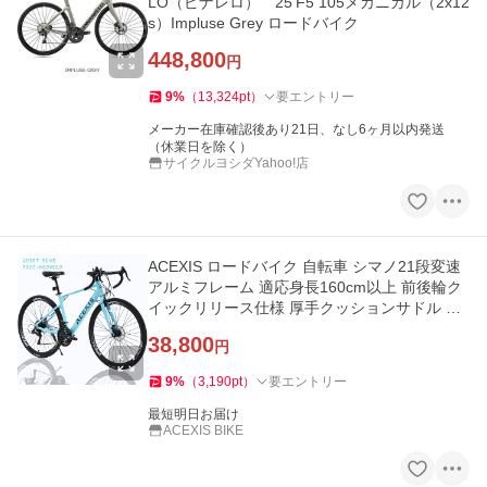
LO（ピナレロ） 25’F5 105メカニカル（2x12
s）Impluse Grey ロードバイク
448,800
円
9
%
（
13,324
pt
）
要エントリー
メーカー在庫確認後あり21日、なし6ヶ月以内発送
（休業日を除く）
サイクルヨシダYahoo!店
ACEXIS ロードバイク 自転車 シマノ21段変速
アルミフレーム 適応身長160cm以上 前後輪ク
イックリリース仕様 厚手クッションサドル デ
ィスクブレーキ
38,800
円
9
%
（
3,190
pt
）
要エントリー
最短明日お届け
ACEXIS BIKE