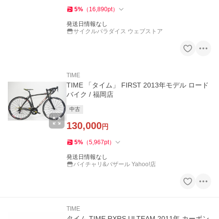
5
%
（
16,890
pt
）
発送日情報なし
サイクルパラダイス ウェブストア
TIME
TIME 「タイム」 FIRST 2013年モデル ロード
バイク / 福岡店
中古
130,000
円
5
%
（
5,967
pt
）
発送日情報なし
バイチャリ&バザール Yahoo!店
TIME
タイム TIME RXRS ULTEAM 2011年 カーボン