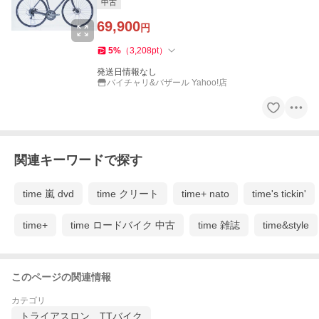
中古
69,900
円
5
%
（
3,208
pt
）
発送日情報なし
バイチャリ&バザール Yahoo!店
関連キーワードで探す
time 嵐 dvd
time クリート
time+ nato
time's tickin'
time+
time ロードバイク 中古
time 雑誌
time&style
このページの関連情報
カテゴリ
トライアスロン、TTバイク