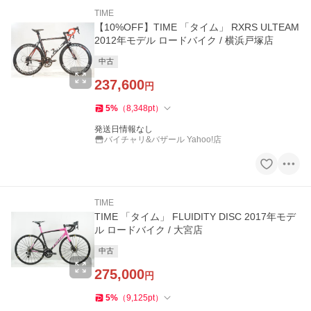
TIME
【10%OFF】TIME 「タイム」 RXRS ULTEAM
2012年モデル ロードバイク / 横浜戸塚店
中古
237,600
円
5
%
（
8,348
pt
）
発送日情報なし
バイチャリ&バザール Yahoo!店
TIME
TIME 「タイム」 FLUIDITY DISC 2017年モデ
ル ロードバイク / 大宮店
中古
275,000
円
5
%
（
9,125
pt
）