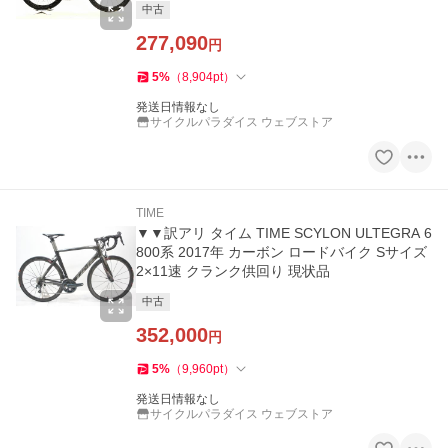
中古
277,090
円
5
%
（
8,904
pt
）
発送日情報なし
サイクルパラダイス ウェブストア
TIME
▼▼訳アリ タイム TIME SCYLON ULTEGRA 6
800系 2017年 カーボン ロードバイク Sサイズ
2×11速 クランク供回り 現状品
中古
352,000
円
5
%
（
9,960
pt
）
発送日情報なし
サイクルパラダイス ウェブストア