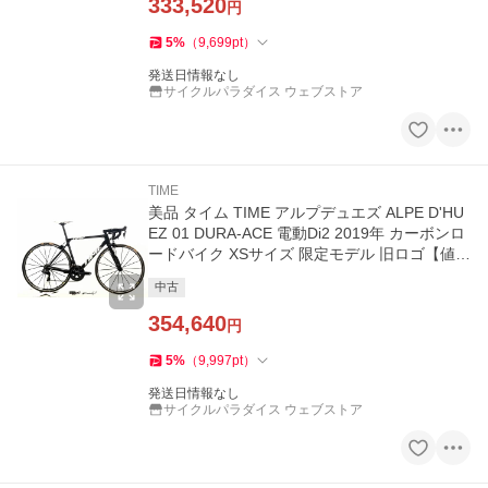
333,520
円
5
%
（
9,699
pt
）
発送日情報なし
サイクルパラダイス ウェブストア
TIME
美品 タイム TIME アルプデュエズ ALPE D'HU
EZ 01 DURA-ACE 電動Di2 2019年 カーボンロ
ードバイク XSサイズ 限定モデル 旧ロゴ【値下
げ】
中古
354,640
円
5
%
（
9,997
pt
）
発送日情報なし
サイクルパラダイス ウェブストア