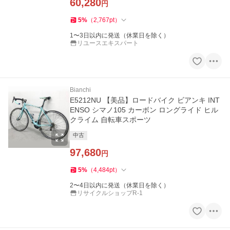
60,280
円
5
%
（
2,767
pt
）
1〜3日以内に発送（休業日を除く）
リユースエキスパート
Bianchi
E5212NU 【美品】ロードバイク ビアンキ INT
ENSO シマノ105 カーボン ロングライド ヒル
クライム 自転車スポーツ
中古
97,680
円
5
%
（
4,484
pt
）
2〜4日以内に発送（休業日を除く）
リサイクルショップR-1