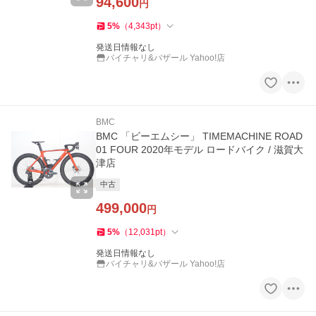
94,600
円
5
%
（
4,343
pt
）
発送日情報なし
バイチャリ&バザール Yahoo!店
BMC
BMC 「ビーエムシー」 TIMEMACHINE ROAD
01 FOUR 2020年モデル ロードバイク / 滋賀大
津店
中古
499,000
円
5
%
（
12,031
pt
）
発送日情報なし
バイチャリ&バザール Yahoo!店