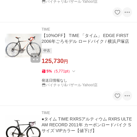
バイチャリ&バザール Yahoo!店
TIME
【10%OFF】 TIME 「タイム」 EDGE FIRST
2006年ごろモデル ロードバイク / 横浜戸塚店
中古
125,730
円
5
%
（
5,771
pt
）
発送日情報なし
バイチャリ&バザール Yahoo!店
TIME
●タイム TIME RXRSアルティウム RXRS ULTE
AM RECORD 2011年 カーボンロードバイク S
サイズ VIPカラー【値下げ】