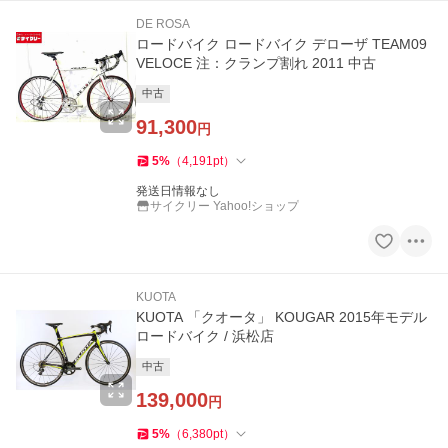
DE ROSA
ロードバイク ロードバイク デローザ TEAM09
VELOCE 注：クランプ割れ 2011 中古
中古
91,300
円
5
%
（
4,191
pt
）
発送日情報なし
サイクリー Yahoo!ショップ
KUOTA
KUOTA 「クオータ」 KOUGAR 2015年モデル
ロードバイク / 浜松店
中古
139,000
円
5
%
（
6,380
pt
）