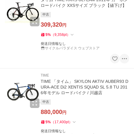
ロードバイク XXSサイズ ブラック【値下げ】
中古
309,320
円
5
%
（
9,358
pt
）
発送日情報なし
サイクルパラダイス ウェブストア
TIME
TIME 「タイム」 SKYLON AKTIV AUBER93 D
URA-ACE Di2 XENTIS SQUAD SL 5.8 TU 201
6年モデル ロードバイク / 川越店
中古
880,000
円
5
%
（
17,400
pt
）
発送日情報なし