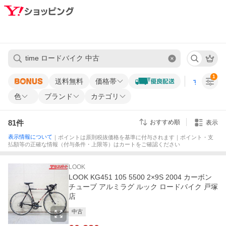
1
送料無料
価格帯
すべての条
色
ブランド
カテゴリ
81
件
おすすめ順
表示
表示情報について
｜ポイントは原則税抜価格を基準に付与されます｜ポイント・支
払額等の正確な情報（付与条件・上限等）はカートをご確認ください
LOOK
LOOK KG451 105 5500 2×9S 2004 カーボン
チューブ アルミラグ ルック ロードバイク 戸塚
店
中古