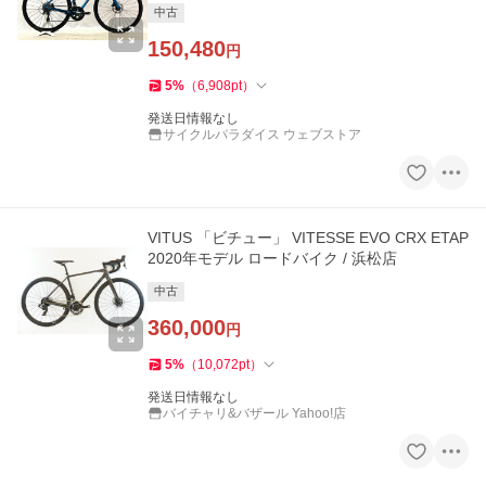
中古
150,480
円
5
%
（
6,908
pt
）
発送日情報なし
サイクルパラダイス ウェブストア
VITUS 「ビチュー」 VITESSE EVO CRX ETAP
2020年モデル ロードバイク / 浜松店
中古
360,000
円
5
%
（
10,072
pt
）
発送日情報なし
バイチャリ&バザール Yahoo!店