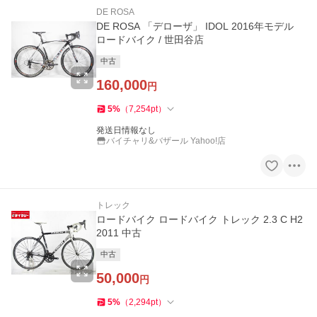
DE ROSA
DE ROSA 「デローザ」 IDOL 2016年モデル
ロードバイク / 世田谷店
中古
160,000
円
5
%
（
7,254
pt
）
発送日情報なし
バイチャリ&バザール Yahoo!店
トレック
ロードバイク ロードバイク トレック 2.3 C H2
2011 中古
中古
50,000
円
5
%
（
2,294
pt
）