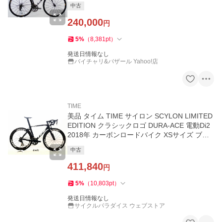
中古
240,000
円
5
%
（
8,381
pt
）
発送日情報なし
バイチャリ&バザール Yahoo!店
TIME
美品 タイム TIME サイロン SCYLON LIMITED
EDITION クラシックロゴ DURA-ACE 電動Di2
2018年 カーボンロードバイク XSサイズ ブラ
ック【値下げ】
中古
411,840
円
5
%
（
10,803
pt
）
発送日情報なし
サイクルパラダイス ウェブストア