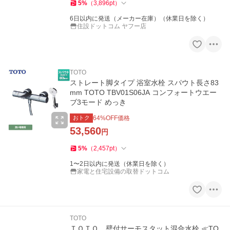
5
%
（
3,896
pt
）
6日以内に発送（メーカー在庫）（休業日を除く）
住設ドットコム ヤフー店
TOTO
ストレート脚タイプ 浴室水栓 スパウト長さ83
mm TOTO TBV01S06JA コンフォートウエー
ブ3モード めっき
おトク
64
%OFF価格
53,560
円
5
%
（
2,457
pt
）
1〜2日以内に発送（休業日を除く）
家電と住宅設備の取替ドットコム
TOTO
ＴＯＴＯ 壁付サーモスタット混合水栓 ≪TO