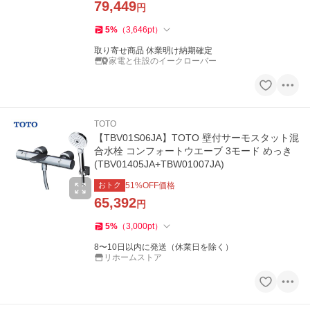
79,449
円
5
%
（
3,646
pt
）
取り寄せ商品 休業明け納期確定
家電と住設のイークローバー
TOTO
【TBV01S06JA】TOTO 壁付サーモスタット混
合水栓 コンフォートウエーブ 3モード めっき
(TBV01405JA+TBW01007JA)
おトク
51
%OFF価格
65,392
円
5
%
（
3,000
pt
）
8〜10日以内に発送（休業日を除く）
リホームストア