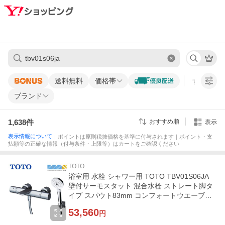
送料無料
価格帯
すべての条
ブランド
1,638
件
おすすめ順
表示
表示情報について
｜ポイントは原則税抜価格を基準に付与されます｜ポイント・支
払額等の正確な情報（付与条件・上限等）はカートをご確認ください
TOTO
浴室用 水栓 シャワー用 TOTO TBV01S06JA
壁付サーモスタット 混合水栓 ストレート脚タ
イプ スパウト83mm コンフォートウエーブシ
ャワー
53,560
円