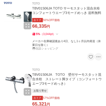
TOTO
TBV01S06JA TOTO サーモスタット混合水栓
コンフォートウエーブ3モードめっき 送料無料
おトク
56
%OFF価格
66,335
円
5
%
（
3,044
pt
）
メーカー在庫確認後あり4日、なし1ヶ月以内発送（休
業日を除く）
住設ショッピング
TOTO
TBV01S06JA TOTO 壁付サーモスタット混
合水栓 ストレート脚タイプ（コンフォートウ
エーブ3モードめっき）
お取り寄せ
おトク
57
%OFF価格
65,321
円