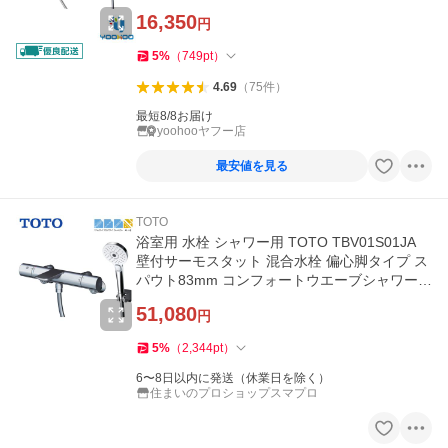
TBV03401J1/)
16,350
円
5
%
（
749
pt
）
4.69
（
75
件
）
最短8/8お届け
yoohooヤフー店
最安値を見る
TOTO
浴室用 水栓 シャワー用 TOTO TBV01S01JA
壁付サーモスタット 混合水栓 偏心脚タイプ ス
パウト83mm コンフォートウエーブシャワー 3
モードアクティブ めっき
51,080
円
5
%
（
2,344
pt
）
6〜8日以内に発送（休業日を除く）
住まいのプロショップスマプロ