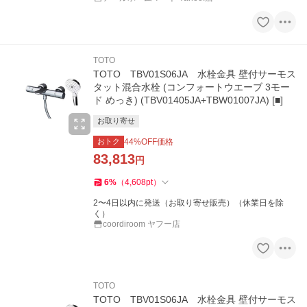
TOTO
TOTO TBV01S06JA 水栓金具 壁付サーモス
タット混合水栓 (コンフォートウエーブ 3モー
ド めっき) (TBV01405JA+TBW01007JA) [■]
お取り寄せ
おトク
44
%OFF価格
83,813
円
6
%
（
4,608
pt
）
2〜4日以内に発送（お取り寄せ販売）（休業日を除
く）
coordiroom ヤフー店
TOTO
TOTO TBV01S06JA 水栓金具 壁付サーモス