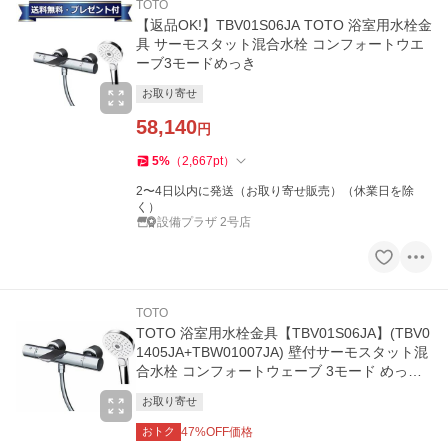
TOTO
【返品OK!】TBV01S06JA TOTO 浴室用水栓金
具 サーモスタット混合水栓 コンフォートウエ
ーブ3モードめっき
お取り寄せ
58,140
円
5
%
（
2,667
pt
）
2〜4日以内に発送（お取り寄せ販売）（休業日を除
く）
設備プラザ 2号店
TOTO
TOTO 浴室用水栓金具【TBV01S06JA】(TBV0
1405JA+TBW01007JA) 壁付サーモスタット混
合水栓 コンフォートウェーブ 3モード めっき
〔GE〕
お取り寄せ
おトク
47
%OFF価格