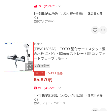
5
%
（
2,997
pt
）
3〜5日以内に発送（お取り寄せ販売）（休業日を除
く）
アクアshop
TOTO
[TBV01S06JA] TOTO 壁付サーモスタット混
合水栓 スパウト83mm ストレート脚 コンフォ
ートウェーブ 3モード
お取り寄せ
おトク
56
%OFF価格
65,870
円
5
%
（
3,022
pt
）
3〜5日以内に発送（お取り寄せ販売）（休業日を除
く）
リフォームのピース