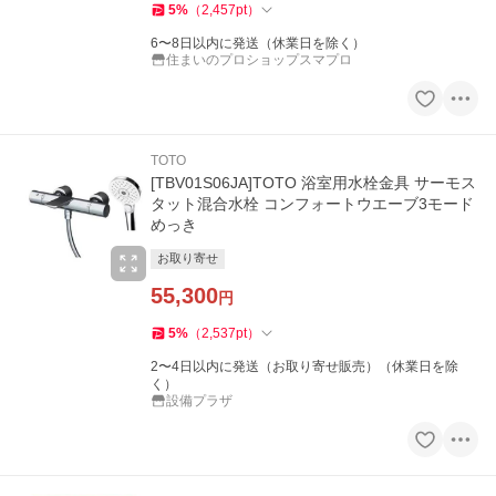
5
%
（
2,457
pt
）
6〜8日以内に発送（休業日を除く）
住まいのプロショップスマプロ
TOTO
[TBV01S06JA]TOTO 浴室用水栓金具 サーモス
タット混合水栓 コンフォートウエーブ3モード
めっき
お取り寄せ
55,300
円
5
%
（
2,537
pt
）
2〜4日以内に発送（お取り寄せ販売）（休業日を除
く）
設備プラザ