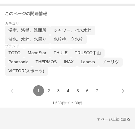
このページの関連情報
カテゴリ
浴室、浴槽、洗面所
シャワー、バス水栓
散水、水栓、水周り
水栓柱、立水栓
ブランド
TOTO
MoonStar
THULE
TRUSCO中山
Panasonic
THERMOS
INAX
Lenovo
ノーリツ
VICTOR(スポーツ)
1
2
3
4
5
6
7
1,638
件中
1
〜
30
件
ページ上部に戻る