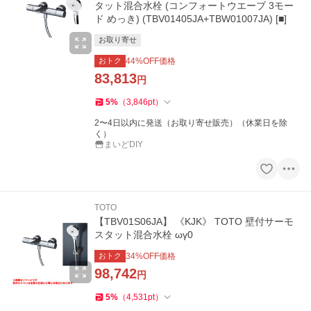
タット混合水栓 (コンフォートウエーブ 3モー
ド めっき) (TBV01405JA+TBW01007JA) [■]
お取り寄せ
おトク
44
%OFF価格
83,813
円
5
%
（
3,846
pt
）
2〜4日以内に発送（お取り寄せ販売）（休業日を除
く）
まいどDIY
TOTO
【TBV01S06JA】 《KJK》 TOTO 壁付サーモ
スタット混合水栓 ωγ0
おトク
34
%OFF価格
98,742
円
5
%
（
4,531
pt
）