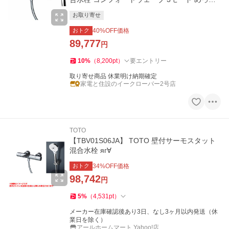
〔GE〕
お取り寄せ
おトク
40
%OFF価格
89,777
円
10
%
（
8,200
pt
）
要エントリー
取り寄せ商品 休業明け納期確定
家電と住設のイークローバー2号店
TOTO
【TBV01S06JA】 TOTO 壁付サーモスタット
混合水栓 яг∀
おトク
34
%OFF価格
98,742
円
5
%
（
4,531
pt
）
メーカー在庫確認後あり3日、なし3ヶ月以内発送（休
業日を除く）
アールホームマート Yahoo!店