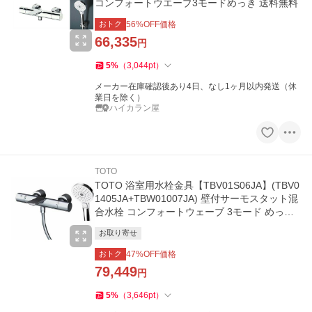
コンフォートウエーブ3モードめっき 送料無料
おトク
56
%OFF価格
66,335
円
5
%
（
3,044
pt
）
メーカー在庫確認後あり4日、なし1ヶ月以内発送（休
業日を除く）
ハイカラン屋
TOTO
TOTO 浴室用水栓金具【TBV01S06JA】(TBV0
1405JA+TBW01007JA) 壁付サーモスタット混
合水栓 コンフォートウェーブ 3モード めっき
〔GE〕
お取り寄せ
おトク
47
%OFF価格
79,449
円
5
%
（
3,646
pt
）