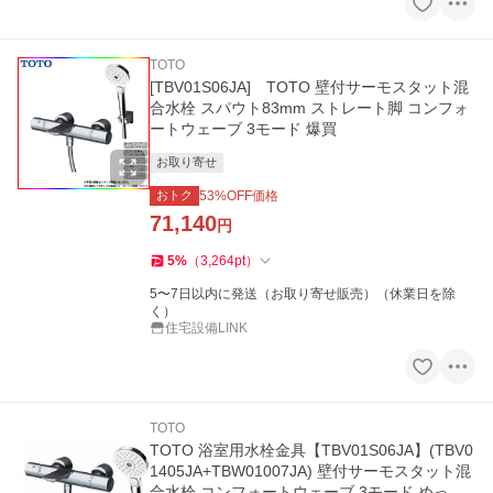
TOTO
[TBV01S06JA] TOTO 壁付サーモスタット混
合水栓 スパウト83mm ストレート脚 コンフォ
ートウェーブ 3モード 爆買
お取り寄せ
おトク
53
%OFF価格
71,140
円
5
%
（
3,264
pt
）
5〜7日以内に発送（お取り寄せ販売）（休業日を除
く）
住宅設備LINK
TOTO
TOTO 浴室用水栓金具【TBV01S06JA】(TBV0
1405JA+TBW01007JA) 壁付サーモスタット混
合水栓 コンフォートウェーブ 3モード めっき