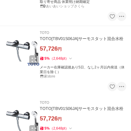
取り寄せ商品 休業明け納期確定
あいあいショップさくら
TOTO
TOTO[TBV01S06JA]サーモスタット混合水栓
57,726
円
5
%
（
2,648
pt
）
メーカー在庫確認後あり5日、なし2ヶ月以内発送（休
業日を除く）
家store
TOTO
TOTO[TBV01S06JA]サーモスタット混合水栓
57,726
円
5
%
（
2,648
pt
）