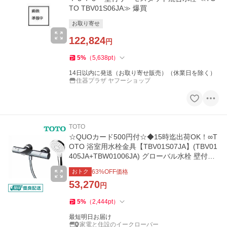
TO TBV01S06JA≫ 爆買
お取り寄せ
122,824
円
5
%
（
5,638
pt
）
14日以内に発送（お取り寄せ販売）（休業日を除く）
住器プラザ ヤフーショップ
TOTO
☆QUOカード500円付☆◆15時迄出荷OK！∞T
OTO 浴室用水栓金具【TBV01S07JA】(TBV01
405JA+TBW01006JA) グローバル水栓 壁付サ
ーモスタット混合水栓 めっき
おトク
63
%OFF価格
53,270
円
5
%
（
2,444
pt
）
最短明日お届け
家電と住設のイークローバー