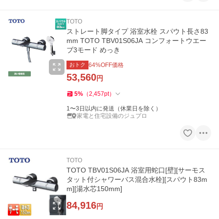
TOTO
ストレート脚タイプ 浴室水栓 スパウト長さ83
mm TOTO TBV01S06JA コンフォートウエー
ブ3モード めっき
おトク
64
%OFF価格
53,560
円
5
%
（
2,457
pt
）
1〜3日以内に発送（休業日を除く）
家電と住宅設備のジュプロ
TOTO
TOTO TBV01S06JA 浴室用蛇口[壁][サーモス
タット付シャワーバス混合水栓][スパウト83m
m][湯水芯150mm]
84,916
円