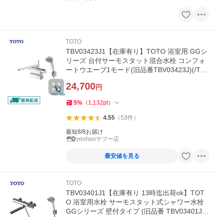
TOTO
TBV03423J1【在庫有り】TOTO 浴室用 GGシ
リーズ 台付サーモスタット混合水栓 コンフォ
ートウエーブ1モード(旧品番TBV03423J)(/TBV
03423J1/)
24,700
円
5
%
（
1,132
pt
）
4.55
（
53
件
）
最短8/8お届け
yoohooヤフー店
最安値を見る
TOTO
TBV03401J1【在庫有り 13時迄出荷ok】TOT
O 浴室用水栓 サーモスタット式シャワー水栓
GGシリーズ 壁付タイプ (旧品番 TBV03401J)(/