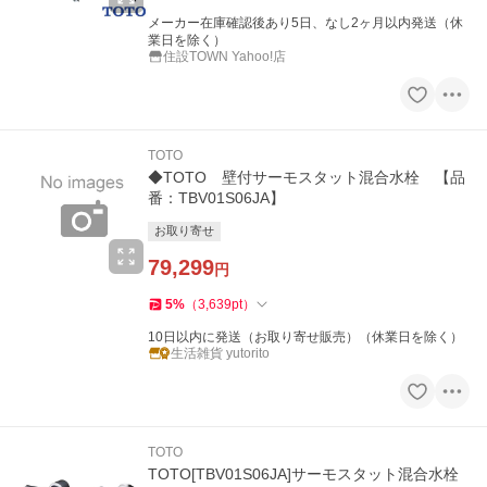
メーカー在庫確認後あり5日、なし2ヶ月以内発送（休
業日を除く）
住設TOWN Yahoo!店
TOTO
◆TOTO 壁付サーモスタット混合水栓 【品
番：TBV01S06JA】
お取り寄せ
79,299
円
5
%
（
3,639
pt
）
10日以内に発送（お取り寄せ販売）（休業日を除く）
生活雑貨 yutorito
TOTO
TOTO[TBV01S06JA]サーモスタット混合水栓