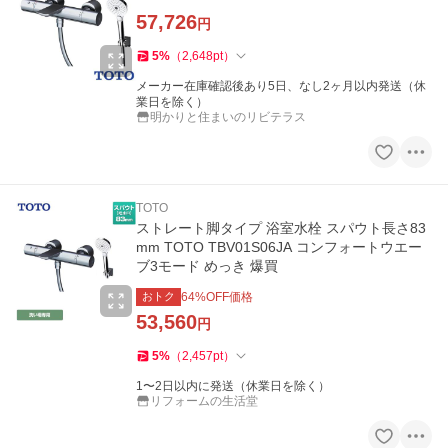
57,726
円
5
%
（
2,648
pt
）
メーカー在庫確認後あり5日、なし2ヶ月以内発送（休
業日を除く）
明かりと住まいのリビテラス
TOTO
ストレート脚タイプ 浴室水栓 スパウト長さ83
mm TOTO TBV01S06JA コンフォートウエー
ブ3モード めっき 爆買
おトク
64
%OFF価格
53,560
円
5
%
（
2,457
pt
）
1〜2日以内に発送（休業日を除く）
リフォームの生活堂