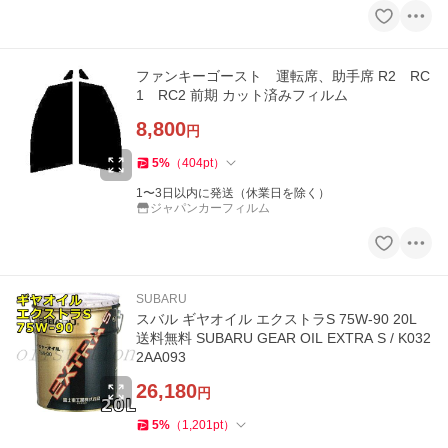
ファンキーゴースト 運転席、助手席 R2 RC
1 RC2 前期 カット済みフィルム
8,800
円
5
%
（
404
pt
）
1〜3日以内に発送（休業日を除く）
ジャパンカーフィルム
SUBARU
スバル ギヤオイル エクストラS 75W-90 20L
送料無料 SUBARU GEAR OIL EXTRA S / K032
2AA093
26,180
円
5
%
（
1,201
pt
）