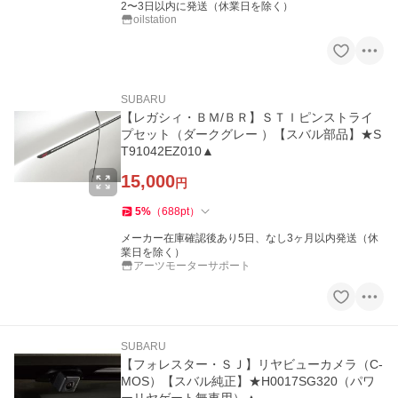
2〜3日以内に発送（休業日を除く）
oilstation
SUBARU
【レガシィ・ＢＭ/ＢＲ】ＳＴＩピンストライ
プセット（ダークグレー ）【スバル部品】★S
T91042EZ010▲
15,000
円
5
%
（
688
pt
）
メーカー在庫確認後あり5日、なし3ヶ月以内発送（休
業日を除く）
アーツモーターサポート
SUBARU
【フォレスター・ＳＪ】リヤビューカメラ（C-
MOS）【スバル純正】★H0017SG320（パワ