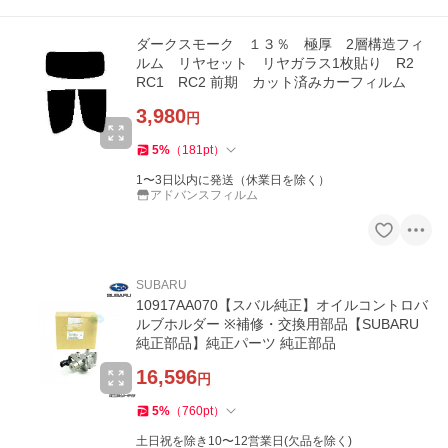
ダークスモーク １３％ 極厚 2層構造フィ
ルム リヤセット リヤガラス1枚貼り R2
RC1 RC2 前期 カット済みカーフィルム
3,980
円
5
%
（
181
pt
）
1〜3日以内に発送（休業日を除く）
アドバンスフィルム
SUBARU
10917AA070【スバル純正】オイルコントロバ
ルブホルダー ※補修・交換用部品【SUBARU
純正部品】純正パーツ 純正部品
16,596
円
5
%
（
760
pt
）
土日祝を除き10〜12営業日(欠品を除く)