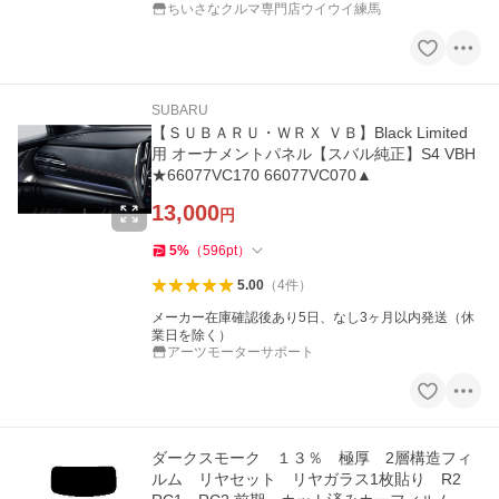
ちいさなクルマ専門店ウイウイ練馬
SUBARU
【ＳＵＢＡＲＵ・ＷＲＸ ＶＢ】Black Limited
用 オーナメントパネル【スバル純正】S4 VBH
★66077VC170 66077VC070▲
13,000
円
5
%
（
596
pt
）
5.00
（
4
件
）
メーカー在庫確認後あり5日、なし3ヶ月以内発送（休
業日を除く）
アーツモーターサポート
ダークスモーク １３％ 極厚 2層構造フィ
ルム リヤセット リヤガラス1枚貼り R2