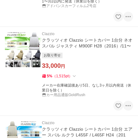
1〜3日以内に発送（休業日を除く）
アドバンスカーフィルム2号店
Clazzio
クラッツィオ Clazzio シートカバー 1台分 ネオ
スバル ジャスティ M900F H28（2016）/11〜
お取り寄せ
33,000
円
5
%
（
1,515
pt
）
メーカー在庫確認後あり5日、なし3ヶ月以内発送（休
業日を除く）
カー用品通販GoldRush
Clazzio
クラッツィオ Clazzio シートカバー 1台分 エア
ー スバル ルクラ L455F / L465F H24（201