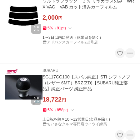
ウルトラブラック ３％ リヤガラスのみ WR
X VAG VAB カット済みカーフィルム
2,000
円
5
%
（
91
pt
）
1〜3日以内に発送（休業日を除く）
アドバンスカーフィルム2号店
SUBARU
SG117CC100【スバル純正】STI シフトノブ
（レザー 6MT）BRZ(ZD)【SUBARU純正部
品】純正パーツ 純正部品
18,722
円
5
%
（
858
pt
）
土日祝を除き10〜12営業日(欠品を除く)
ちいさなクルマ専門店ウイウイ練馬