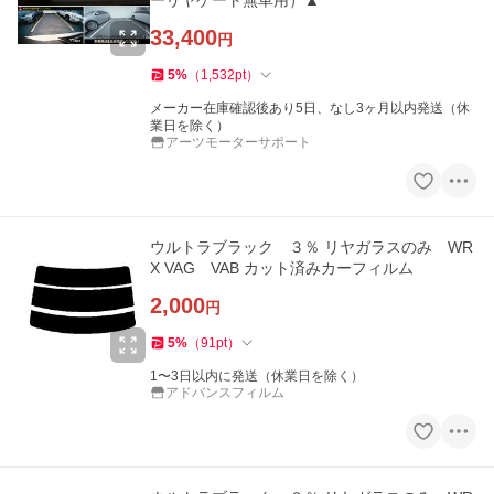
ーリヤゲート無車用）▲
33,400
円
5
%
（
1,532
pt
）
メーカー在庫確認後あり5日、なし3ヶ月以内発送（休
業日を除く）
アーツモーターサポート
ウルトラブラック ３％ リヤガラスのみ WR
X VAG VAB カット済みカーフィルム
2,000
円
5
%
（
91
pt
）
1〜3日以内に発送（休業日を除く）
アドバンスフィルム