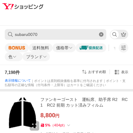
送料無料
価格帯
すべての条
色
ブランド
7,198
件
おすすめ順
表示
表示情報について
｜ポイントは原則税抜価格を基準に付与されます｜ポイント・支
払額等の正確な情報（付与条件・上限等）はカートをご確認ください
ファンキーゴースト 運転席、助手席 R2 RC
1 RC2 前期 カット済みフィルム
8,800
円
5
%
（
404
pt
）