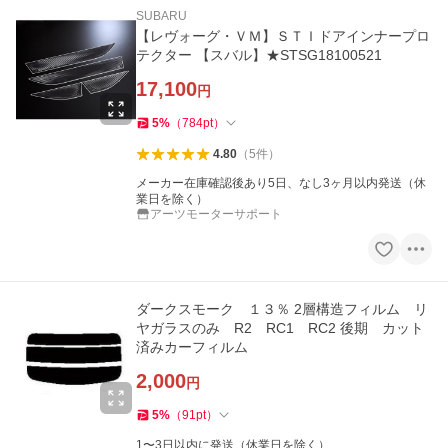
SUBARU
【レヴォーグ・ＶＭ】ＳＴＩドアインナープロ
テクター 【スバル】★STSG18100521
17,100
円
5
%
（
784
pt
）
4.80
（
5
件
）
メーカー在庫確認後あり5日、なし3ヶ月以内発送（休
業日を除く）
アーツモーターサポート
ダークスモーク １３％ 2層構造フィルム リ
ヤガラスのみ R2 RC1 RC2 後期 カット
済みカーフィルム
2,000
円
5
%
（
91
pt
）
1〜3日以内に発送（休業日を除く）