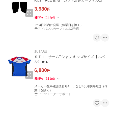
RC1 RC2 前期 カット済みカーフィルム
3,980
円
5
%
（
181
pt
）
1〜3日以内に発送（休業日を除く）
アドバンスカーフィルム2号店
SUBARU
ＳＴＩ チームTシャツ キッズサイズ【スバ
ル】★▲
6,800
円
5
%
（
311
pt
）
メーカー在庫確認後あり4日、なし3ヶ月以内発送（休
業日を除く）
アーツモーターサポート