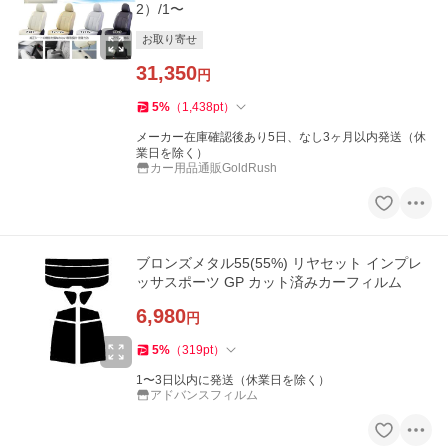
2）/1〜
お取り寄せ
31,350
円
5
%
（
1,438
pt
）
メーカー在庫確認後あり5日、なし3ヶ月以内発送（休
業日を除く）
カー用品通販GoldRush
ブロンズメタル55(55%) リヤセット インプレ
ッサスポーツ GP カット済みカーフィルム
6,980
円
5
%
（
319
pt
）
1〜3日以内に発送（休業日を除く）
アドバンスフィルム