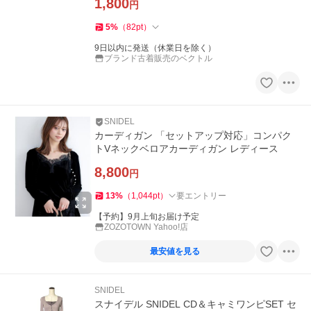
1,800
円
5
%
（
82
pt
）
9日以内に発送（休業日を除く）
ブランド古着販売のベクトル
SNIDEL
カーディガン 「セットアップ対応」コンパク
トVネックベロアカーディガン レディース
8,800
円
13
%
（
1,044
pt
）
要エントリー
【予約】9月上旬お届け予定
ZOZOTOWN Yahoo!店
最安値を見る
SNIDEL
スナイデル SNIDEL CD＆キャミワンピSET セ