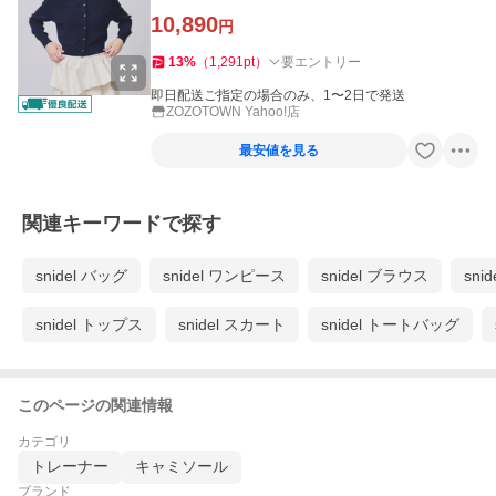
10,890
円
13
%
（
1,291
pt
）
要エントリー
即日配送ご指定の場合のみ、1〜2日で発送
ZOZOTOWN Yahoo!店
最安値を見る
関連キーワードで探す
snidel バッグ
snidel ワンピース
snidel ブラウス
sn
snidel トップス
snidel スカート
snidel トートバッグ
このページの関連情報
カテゴリ
トレーナー
キャミソール
ブランド