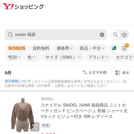
2
送料無料
価格帯
新品・中古
性別
色
サイズ（S/M/L）
ブランド
カテゴリ
6
件
おすすめ順
表示
表示情報について
｜ポイントは原則税抜価格を基準に付与されます｜ポイント・支
払額等の正確な情報（付与条件・上限等）はカートをご確認ください
SNIDEL
スナイデル SNIDEL 24AW 福袋商品 ニットカ
ーディガン F ピンクベージュ 長袖 ショート丈
Vネック ビジュー付き /RR レディース
中古