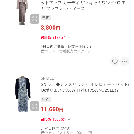
ットアップ カーディガン キャミワンピ 00 モ
カ ブラウン レディース
中古
3,800
円
5
%
（
173
pt
）
9日以内に発送（休業日を除く）
ブランド古着販売のベクトル
SNIDEL
SNIDEL◆アメスリワンピ ボレロカーデセット/
O/ポリエステル/WHT/無地/SWNO251137
中古
11,660
円
5
%
（
535
pt
）
3〜4日以内に発送
セカンドストリートYahoo!店