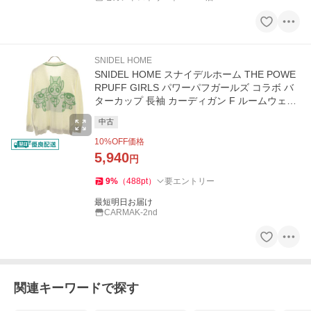
SNIDEL HOME
SNIDEL HOME スナイデルホーム THE POWE
RPUFF GIRLS パワーパフガールズ コラボ バ
ターカップ 長袖 カーディガン F ルームウェア
レディース 古着 中古
中古
10
%OFF価格
5,940
円
9
%
（
488
pt
）
要エントリー
最短明日お届け
CARMAK-2nd
関連キーワードで探す