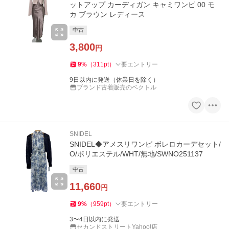
ットアップ カーディガン キャミワンピ 00 モ
カ ブラウン レディース
中古
3,800
円
9
%
（
311
pt
）
要エントリー
9日以内に発送（休業日を除く）
ブランド古着販売のベクトル
SNIDEL
SNIDEL◆アメスリワンピ ボレロカーデセット/
O/ポリエステル/WHT/無地/SWNO251137
中古
11,660
円
9
%
（
959
pt
）
要エントリー
3〜4日以内に発送
セカンドストリートYahoo!店