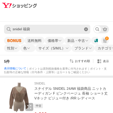
2
送料無料
価格帯
新品・中古
性別
色
サイズ（S/M/L）
ブランド
カテゴリ
5
件
おすすめ順
表示
表示情報について
｜ポイントは原則税抜価格を基準に付与されます｜ポイント・支
払額等の正確な情報（付与条件・上限等）はカートをご確認ください
SNIDEL
スナイデル SNIDEL 24AW 福袋商品 ニットカ
ーディガン F ピンクベージュ 長袖 ショート丈
Vネック ビジュー付き /RR レディース
中古