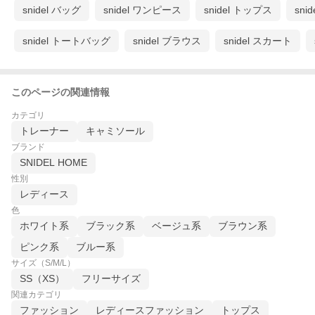
snidel バッグ
snidel ワンピース
snidel トップス
sni
snidel トートバッグ
snidel ブラウス
snidel スカート
このページの関連情報
カテゴリ
トレーナー
キャミソール
ブランド
SNIDEL HOME
性別
レディース
色
ホワイト系
ブラック系
ベージュ系
ブラウン系
ピンク系
ブルー系
サイズ（S/M/L）
SS（XS）
フリーサイズ
関連カテゴリ
ファッション
レディースファッション
トップス