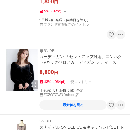
1,800
円
5
%
（
82
pt
）
9日以内に発送（休業日を除く）
ブランド古着販売のベクトル
SNIDEL
カーディガン 「セットアップ対応」コンパク
トVネックベロアカーディガン レディース
8,800
円
12
%
（
964
pt
）
要エントリー
【予約】9月上旬お届け予定
ZOZOTOWN Yahoo!店
最安値を見る
SNIDEL
スナイデル SNIDEL CD＆キャミワンピSET セ