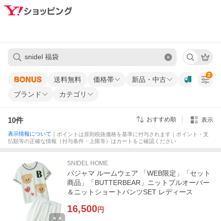
2
送料無料
価格帯
新品・中古
ブランド
カテゴリ
10
件
おすすめ順
表示
表示情報について
｜ポイントは原則税抜価格を基準に付与されます｜ポイント・支
払額等の正確な情報（付与条件・上限等）はカートをご確認ください
SNIDEL HOME
パジャマ ルームウェア 「WEB限定」「セット
商品」「BUTTERBEAR」ニットプルオーバー
＆ニットショートパンツSET レディース
16,500
円