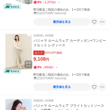
8
%
（
1,207
pt
）
即日配送ご指定の場合のみ、1〜2日で発送
ZOZOTOWN Yahoo!店
最安値を見る
SNIDEL HOME
パジャマ ルームウェア カーディガン×ワンピー
スセット レディース
おトク
40
%OFF価格
9,108
円
8
%
（
664
pt
）
即日配送ご指定の場合のみ、1〜2日で発送
ZOZOTOWN Yahoo!店
最安値を見る
SNIDEL HOME
パジャマ ルームウェア ブライトカットソース