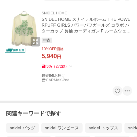
SNIDEL HOME
SNIDEL HOME スナイデルホーム THE POWE
RPUFF GIRLS パワーパフガールズ コラボ バ
ターカップ 長袖 カーディガン F ルームウェア
レディース 古着 中古
中古
10
%OFF価格
5,940
円
5
%
（
272
pt
）
最短8/8お届け
CARMAK-2nd
関連キーワードで探す
snidel バッグ
snidel ワンピース
snidel トップス
sni