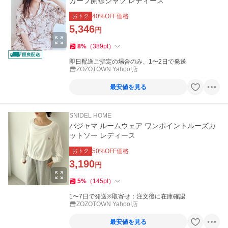
カーフ開襟シャツ レディース
おトク
40
%OFF価格
5,346
円
8
%
（
389
pt
）
即日配送ご指定の場合のみ、1〜2日で発送
ZOZOTOWN Yahoo!店
最安値を見る
SNIDEL HOME
パジャマ ルームウェア ワンポイントルーズカ
ットソー レディース
おトク
50
%OFF価格
3,190
円
5
%
（
145
pt
）
1〜7日で発送※取寄せ：注文後に在庫確認
ZOZOTOWN Yahoo!店
最安値を見る