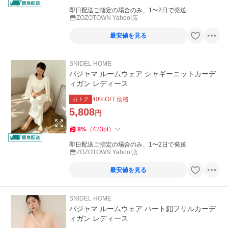
即日配送ご指定の場合のみ、1〜2日で発送
ZOZOTOWN Yahoo!店
最安値を見る
SNIDEL HOME
パジャマ ルームウェア シャギーニットカーデ
ィガン レディース
おトク
40
%OFF価格
5,808
円
8
%
（
423
pt
）
即日配送ご指定の場合のみ、1〜2日で発送
ZOZOTOWN Yahoo!店
最安値を見る
SNIDEL HOME
パジャマ ルームウェア ハート釦フリルカーデ
ィガン レディース