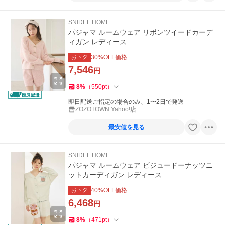
SNIDEL HOME
パジャマ ルームウェア リボンツイードカーデ
ィガン レディース
おトク
30
%OFF価格
7,546
円
8
%
（
550
pt
）
即日配送ご指定の場合のみ、1〜2日で発送
ZOZOTOWN Yahoo!店
最安値を見る
SNIDEL HOME
パジャマ ルームウェア ビジュードーナッツニ
ットカーディガン レディース
おトク
40
%OFF価格
6,468
円
8
%
（
471
pt
）