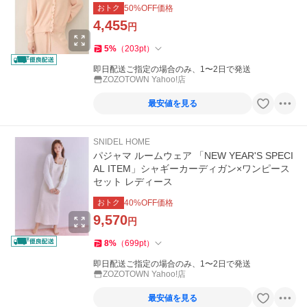
おトク
50
%OFF価格
4,455
円
5
%
（
203
pt
）
即日配送ご指定の場合のみ、1〜2日で発送
ZOZOTOWN Yahoo!店
最安値を見る
SNIDEL HOME
パジャマ ルームウェア 「NEW YEAR'S SPECI
AL ITEM」シャギーカーディガン×ワンピース
セット レディース
おトク
40
%OFF価格
9,570
円
8
%
（
699
pt
）
即日配送ご指定の場合のみ、1〜2日で発送
ZOZOTOWN Yahoo!店
最安値を見る