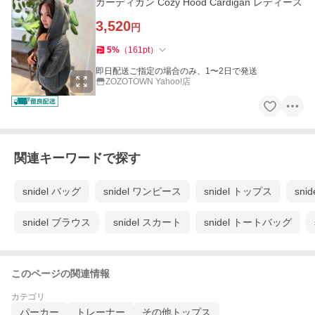
カーディガン Cozy Hood Cardigan レディース
3,520
円
5
%
（
161
pt
）
即日配送ご指定の場合のみ、1〜2日で発送
ZOZOTOWN Yahoo!店
関連キーワードで探す
snidel バッグ
snidel ワンピース
snidel トップス
sn
snidel ブラウス
snidel スカート
snidel トートバッグ
このページの関連情報
カテゴリ
パーカー
トレーナー
その他トップス