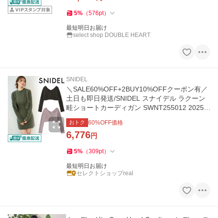
5
%
（
576
pt
）
最短明日お届け
select shop DOUBLE HEART
SNIDEL
＼SALE60%OFF+2BUY10%OFFクーポン有／
土日も即日発送/SNIDEL スナイデル ラクーン
畦ショートカーディガン SWNT255012 2025
秋冬
おトク
60
%OFF価格
6,776
円
5
%
（
309
pt
）
最短明日お届け
セレクトショップreal