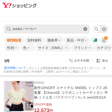
1
送料無料
価格帯
新品・中古
性別
色
サイズ（S/M/L）
ブランド
カテゴリ
3
件
おすすめ順
表示
表示情報について
｜ポイントは原則税抜価格を基準に付与されます｜ポイント・支
払額等の正確な情報（付与条件・上限等）はカートをご確認ください
SNIDEL
新作10%OFF スナイデル SNIDEL トップス 26
春夏 【Chacott】コラボニットカーディガン 半
袖 ミドル丈 パフスリーブ バレエ swnt261114
10
%OFF価格
12,573
円