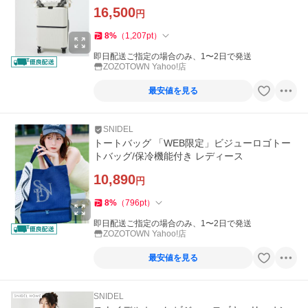
16,500
円
8
%
（
1,207
pt
）
即日配送ご指定の場合のみ、1〜2日で発送
ZOZOTOWN Yahoo!店
最安値を見る
SNIDEL
トートバッグ 「WEB限定」ビジューロゴトー
トバッグ/保冷機能付き レディース
10,890
円
8
%
（
796
pt
）
即日配送ご指定の場合のみ、1〜2日で発送
ZOZOTOWN Yahoo!店
最安値を見る
SNIDEL