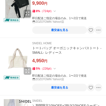
9,900
円
8
%
（
724
pt
）
即日配送ご指定の場合のみ、1〜2日で発送
ZOZOTOWN Yahoo!店
最安値を見る
SNIDEL HOME
トートバッグ オーガニックキャンバストート -
SMALL- レディース
4,950
円
5
%
（
226
pt
）
即日配送ご指定の場合のみ、1〜2日で発送
ZOZOTOWN Yahoo!店
最安値を見る
SNIDEL
＼期間限定10%OFF+2BUY10%OFFクーポン