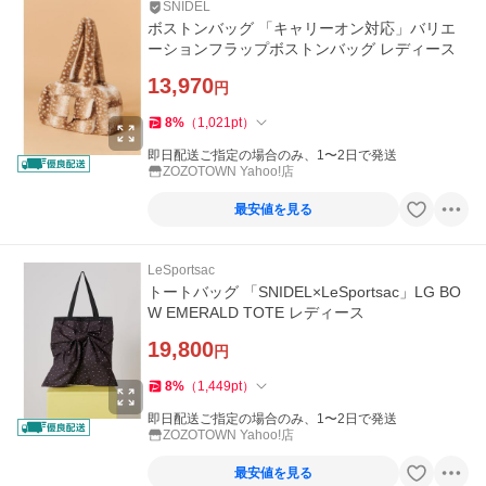
SNIDEL
ボストンバッグ 「キャリーオン対応」バリエ
ーションフラップボストンバッグ レディース
13,970
円
8
%
（
1,021
pt
）
即日配送ご指定の場合のみ、1〜2日で発送
ZOZOTOWN Yahoo!店
最安値を見る
LeSportsac
トートバッグ 「SNIDEL×LeSportsac」LG BO
W EMERALD TOTE レディース
19,800
円
8
%
（
1,449
pt
）
即日配送ご指定の場合のみ、1〜2日で発送
ZOZOTOWN Yahoo!店
最安値を見る