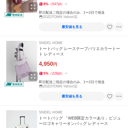
8
%
（
547
pt
）
即日配送ご指定の場合のみ、1〜2日で発送
ZOZOTOWN Yahoo!店
最安値を見る
SNIDEL HOME
トートバッグ レーステープバリエカラートー
ト レディース
4,950
円
5
%
（
226
pt
）
即日配送ご指定の場合のみ、1〜2日で発送
ZOZOTOWN Yahoo!店
最安値を見る
SNIDEL HOME
トートバッグ 「WEB限定カラーあり」ビジュ
ーロゴキャリーオンバッグ レディース