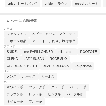
snidel トートバッグ
snidel ブラウス
snidel スカート
このページの関連情報
カテゴリ
ファッション
ベビー、キッズ、マタニティ
スポーツ用品
アウトドア、釣り、旅行用品
ブランド
SNIDEL
ear PAPILLONNER
niko and…
ROOTOTE
OLEND
LAZY SUSAN
RODE SKO
CHARLES ＆ KEITH
DEAN & DELUCA
LeSportsac
性別
メンズ
ボーイズ
ガールズ
色
ホワイト系
ブラック系
グレー系
ベージュ系
ブラウン系
レッド系
ピンク系
パープル系
ネイビー系
ブルー系