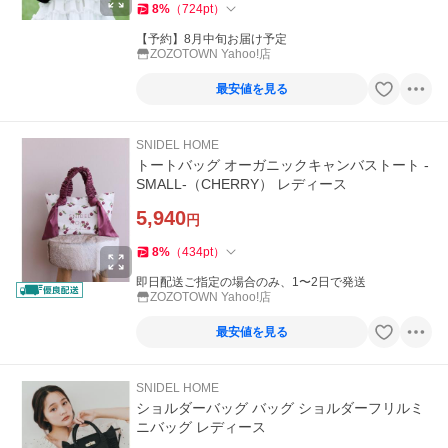
8
%
（
724
pt
）
【予約】8月中旬お届け予定
ZOZOTOWN Yahoo!店
最安値を見る
SNIDEL HOME
トートバッグ オーガニックキャンバストート -
SMALL-（CHERRY） レディース
5,940
円
8
%
（
434
pt
）
即日配送ご指定の場合のみ、1〜2日で発送
ZOZOTOWN Yahoo!店
最安値を見る
SNIDEL HOME
ショルダーバッグ バッグ ショルダーフリルミ
ニバッグ レディース