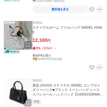
ZOZOTOWN Yahoo!店
最安値を見る
SNIDEL
スナイデルホーム フリルバッグ SNIDEL HOM
E
12,100
円
5
%
（
555
pt
）
最短8/8お届け
SHIROHATO(白鳩)
SNIDEL
美品 2024SS スナイデル SNIDEL エンブロイ
ダリーバッグ■ブラック トートバッグ レース
スパンコール ハンドバッグ【240001508968
3】
中古