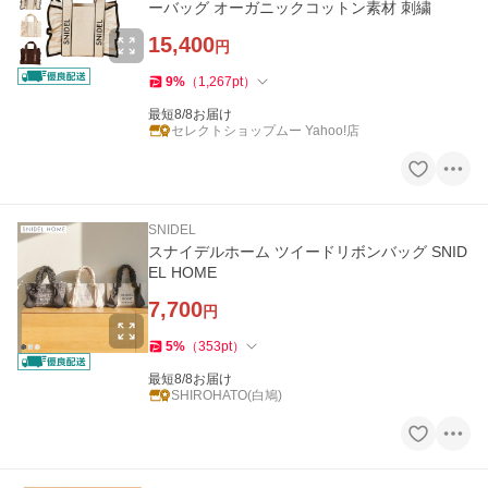
ーバッグ オーガニックコットン素材 刺繍
15,400
円
9
%
（
1,267
pt
）
最短8/8お届け
セレクトショップムー Yahoo!店
SNIDEL
スナイデルホーム ツイードリボンバッグ SNID
EL HOME
7,700
円
5
%
（
353
pt
）
最短8/8お届け
SHIROHATO(白鳩)