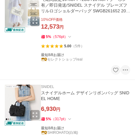
有／即日発送/SNIDEL スナイデル ブレーズフ
リルロゴショルダーバッグ SWGB261652 202
6春夏 キャンセル返品不可
10
%OFF価格
12,573
円
5
%
（
576
pt
）
5.00
（
5
件
）
最短8/8お届け
セレクトショップreal
SNIDEL
スナイデルホーム デザインリボンバッグ SNID
EL HOME
6,930
円
5
%
（
317
pt
）
最短8/8お届け
SHIROHATO(白鳩)