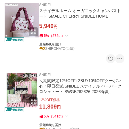
SNIDEL
スナイデルホーム オーガニックキャンバスト
ート SMALL CHERRY SNIDEL HOME
5,940
円
5
%
（
272
pt
）
最短8/8お届け
SHIROHATO(白鳩)
SNIDEL
＼期間限定12%OFF+2BUY10%OFFクーポン
有／即日発送/SNIDEL スナイデル ペーパーク
ロシェトート SWGB262626 2026春夏
12
%OFF価格
11,809
円
5
%
（
541
pt
）
最短8/8お届け