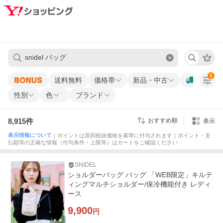
1
送料無料
価格帯
新品・中古
性別
色
ブランド
8,915
件
おすすめ順
表示
表示情報について
｜ポイントは原則税抜価格を基準に付与されます｜ポイント・支
払額等の正確な情報（付与条件・上限等）はカートをご確認ください
SNIDEL
ショルダーバッグ バッグ 「WEB限定」キルテ
ィングマルチショルダー/保冷機能付き レディ
ース
9,900
円