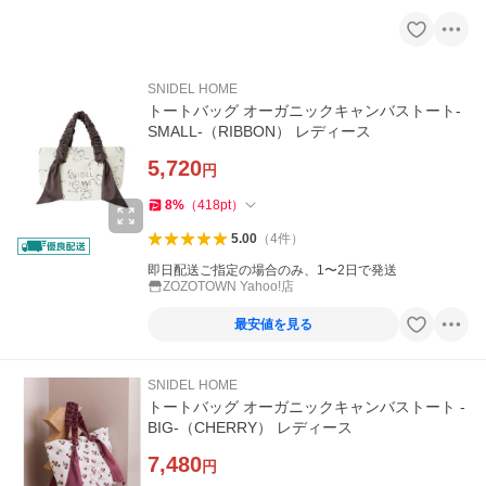
SNIDEL HOME
トートバッグ オーガニックキャンバストート-
SMALL-（RIBBON） レディース
5,720
円
8
%
（
418
pt
）
5.00
（
4
件
）
即日配送ご指定の場合のみ、1〜2日で発送
ZOZOTOWN Yahoo!店
最安値を見る
SNIDEL HOME
トートバッグ オーガニックキャンバストート -
BIG-（CHERRY） レディース
7,480
円