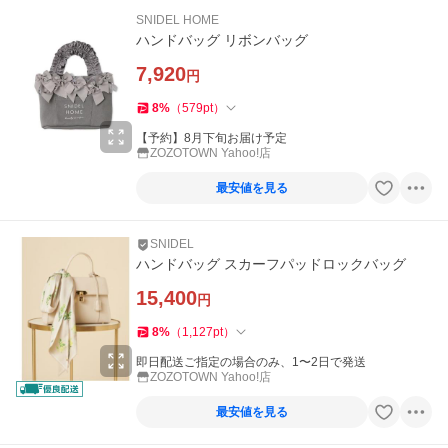
SNIDEL HOME
ハンドバッグ リボンバッグ
7,920
円
8
%
（
579
pt
）
【予約】8月下旬お届け予定
ZOZOTOWN Yahoo!店
最安値を見る
SNIDEL
ハンドバッグ スカーフパッドロックバッグ
15,400
円
8
%
（
1,127
pt
）
即日配送ご指定の場合のみ、1〜2日で発送
ZOZOTOWN Yahoo!店
最安値を見る