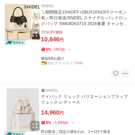
SNIDEL
＼期間限定15%OFF+2BUY10%OFFクーポン
有／即日発送/SNIDEL スナイデル パッドロッ
クバッグ SWGB263710 2026春夏 キャンセル
返品不可
15
%OFF価格
10,846
円
5
%
（
497
pt
）
最短8/8お届け
セレクトショップreal
SNIDEL
デイバック リュック バリエーションフラップ
リュック レディース
14,960
円
8
%
（
1,094
pt
）
即日配送ご指定の場合のみ、1〜2日で発送