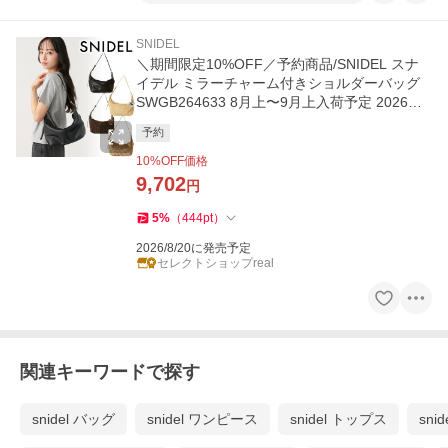
SNIDEL
＼期間限定10%OFF／予約商品/SNIDEL スナ
イデル ミラーチャーム付きショルダーバッグ
SWGB264633 8月上〜9月上入荷予定 2026秋
冬 キャンセル返品不可
予約
10
%OFF価格
9,702
円
5
%
（
444
pt
）
2026/8/20に発売予定
セレクトショップreal
関連キーワードで探す
snidel バッグ
snidel ワンピース
snidel トップス
sni