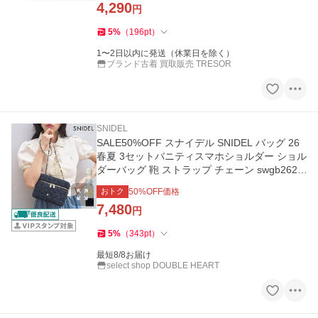
4,290
円
5
%
（
196
pt
）
1〜2日以内に発送（休業日を除く）
ブランド古着 買取販売 TRESOR
SNIDEL
SALE50%OFF スナイデル SNIDEL バッグ 26
春夏 3セットバニティスマホショルダー ショル
ダーバッグ 鞄 ストラップ チェーン swgb2626
53
おトク
50
%OFF価格
7,480
円
5
%
（
343
pt
）
最短8/8お届け
select shop DOUBLE HEART