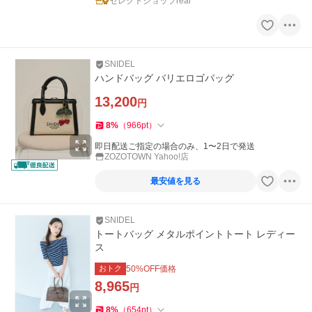
セレクトショップreal
SNIDEL
ハンドバッグ バリエロゴバッグ
13,200
円
8
%
（
966
pt
）
即日配送ご指定の場合のみ、1〜2日で発送
ZOZOTOWN Yahoo!店
最安値を見る
SNIDEL
トートバッグ メタルポイントトート レディー
ス
おトク
50
%OFF価格
8,965
円
8
%
（
654
pt
）