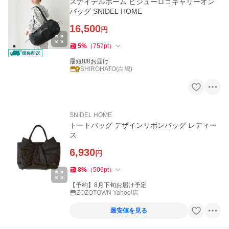
スナイデルホーム ビジューロゴキャリーオン
バッグ SNIDEL HOME
16,500
円
5
%
（
757
pt
）
最短8/8お届け
SHIROHATO(白鳩)
SNIDEL HOME
トートバッグ デザインリボンバッグ レディー
ス
6,930
円
8
%
（
506
pt
）
【予約】8月下旬お届け予定
ZOZOTOWN Yahoo!店
最安値を見る