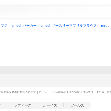
ップス
snidel
パーカー
snidel
ノースリーブフリルブラウス
snidel
税抜価格を基準に付与されます｜ポイント・支払額等の正確な情報（付与条件・上限等）は
ズ
レディース
ボーイズ
ガールズ