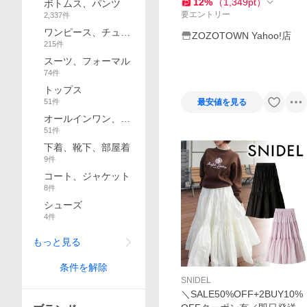
12
%
（
1,349
pt
）
ボトムス、パンツ
要エントリー
2,337
件
ワンピース、チュニ
ZOZOTOWN Yahoo!店
215
件
ック
スーツ、フォーマル
74
件
トップス
最安値を見る
51
件
オールインワン、セ
51
件
ットアップ
下着、靴下、部屋着
9
件
コート、ジャケット
8
件
シューズ
4
件
もっと見る
条件を解除
SNIDEL
＼SALE50%OFF+2BUY10%