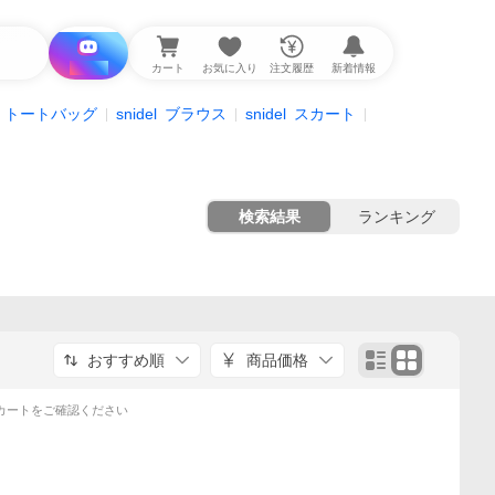
i と探す
カート
お気に入り
注文履歴
新着情報
トートバッグ
snidel
ブラウス
snidel
スカート
検索結果
ランキング
おすすめ順
商品価格
カートをご確認ください