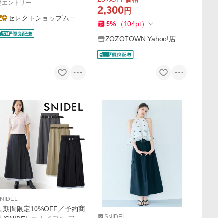
要エントリー
2,300
円
セレクトショップムー Y
5
%
（
104
pt
）
ahoo!店
ZOZOTOWN Yahoo!店
NIDEL
＼期間限定10%OFF／予約商
SNIDEL