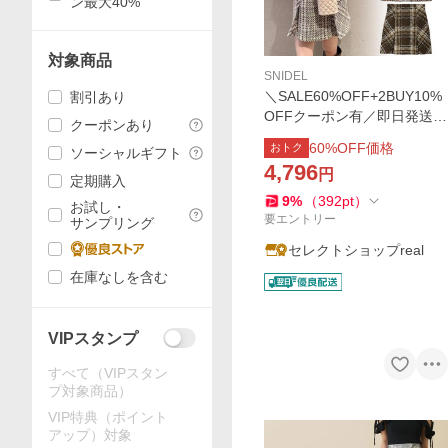
ン最大40%
対象商品
SNIDEL
＼SALE60%OFF+2BUY10%
割引あり
OFFクーポン有／即日発送/S
クーポンあり
NIDEL スナイデル Sustainab
60
%OFF価格
おトク
ソーシャルギフト
leロービングチェックミニス
4,796
円
カート SWFS254143
定期購入
9
%
（
392
pt
）
お試し・
要エントリー
サンプリング
セレクトショップreal
在庫なしを含む
VIPスタンプ
すべて（VIPスタン
プ対象商品）
VIP特典（ポイント
アップ）対象