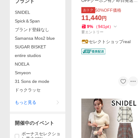
OFFクーポン有／即日発送/S
ブランド
NIDEL スナイデル ボリュー
50
%OFF価格
おトク
SNIDEL
ムフレアスカート SWFS261
11,440
円
239 26SS 2026春夏 キャン
Spick＆Span
セル返品不可
9
%
（
941
pt
）
ブランド登録なし
要エントリー
Samansa Mos2 blue
セレクトショップreal
SUGAR BISKET
entire studios
NOELA
Smyeon
31 Sons de mode
ドゥクラッセ
もっと見る
開催中のイベント
ボーナスセレクショ