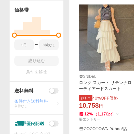
価格帯
〜
絞り込む
条件を解除
SNIDEL
ロング スカート サテンナロ
ーティアードスカート
送料無料
40
%OFF価格
おトク
条件付き送料無料
10,758
円
条件なし
12
%
（
1,176
pt
）
要エントリー
ZOZOTOWN Yahoo!店