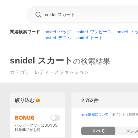
関連検索ワード
snidel
バッグ
snidel
ワンピース
snidel
ト
snidel
デニム
snidel
トート
snidel スカート
の検索結果
カテゴリ
：
レディースファッション
絞り込む
2,752
件
1
表示情報について
｜ポイントは原則
ハッピーアワーはBONUS
対象商品がお得
すべて
メン