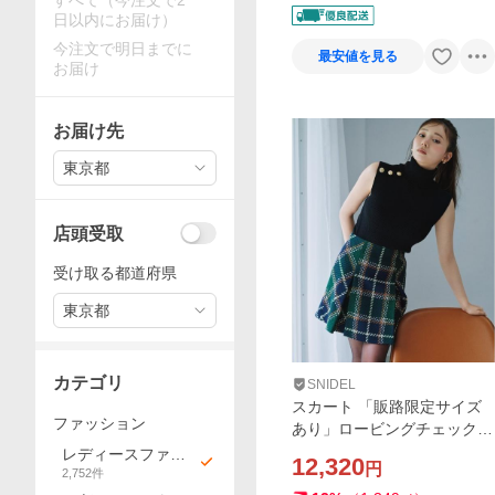
すべて（今注文で2
日以内にお届け）
今注文で明日までに
最安値を見る
お届け
お届け先
東京都
店頭受取
受け取る都道府県
東京都
カテゴリ
SNIDEL
スカート 「販路限定サイズ
ファッション
あり」ロービングチェックミ
ニスカート
レディースファッ
12,320
円
2,752
件
ション