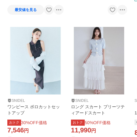
最安値を見る
SNIDEL
SNIDEL
S
ワンピース ポロカットセッ
ロング スカート プリーツテ
トアップ
ィアードスカート
30
%OFF価格
50
%OFF価格
おトク
おトク
7,546
11,990
円
円