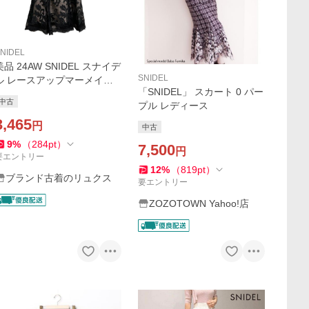
NIDEL
美品 24AW SNIDEL スナイデ
SNIDEL
ル レースアップマーメイド
「SNIDEL」 スカート 0 パー
スカート SWFS244210 サイ
中古
プル レディース
ズ0 ブラック レディース 古
着 中古
3,465
円
中古
9
%
（
284
pt
）
7,500
円
要エントリー
12
%
（
819
pt
）
ブランド古着のリュクス
要エントリー
ZOZOTOWN Yahoo!店