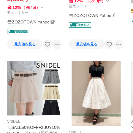
12
%
（
2,289
pt
）
要エントリー
12
%
（
964
pt
）
要エントリー
ZOZOTOWN Yahoo!店
ZOZOTOWN Yahoo!店
最安値を見る
最安値を見る
SNIDEL
S
＼SALE50%OFF+2BUY10%
SNIDEL