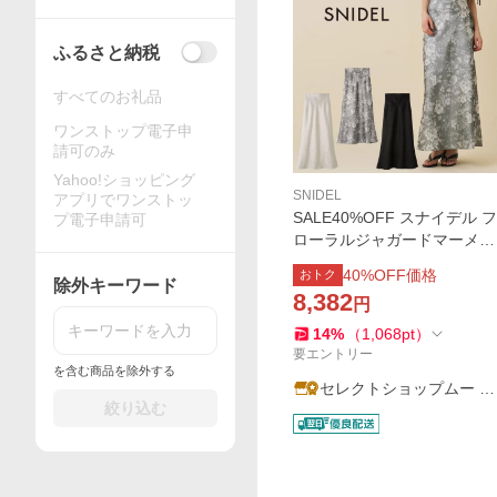
ふるさと納税
すべてのお礼品
ワンストップ電子申
請可のみ
Yahoo!ショッピング
SNIDEL
アプリでワンストッ
SALE40%OFF スナイデル フ
プ電子申請可
ローラルジャガードマーメイ
ドスカート swfs262020 レデ
40
%OFF価格
おトク
ィース ロングスカート ハイ
除外キーワード
8,382
円
ウエスト SNIDEL
14
%
（
1,068
pt
）
要エントリー
を含む商品を除外する
セレクトショップムー Y
絞り込む
ahoo!店