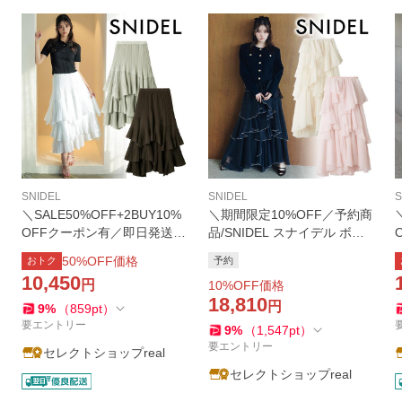
SNIDEL
SNIDEL
S
＼SALE50%OFF+2BUY10%
＼期間限定10%OFF／予約商
OFFクーポン有／即日発送/S
品/SNIDEL スナイデル ボリ
NIDEL スナイデル ボリュー
ュームラッフルティアードス
50
%OFF価格
おトク
予約
ムティアードスカート SWFS
カート SWFS264072 8月
10,450
円
10
%OFF価格
262128 2026春夏
上〜9月上入荷予定 2026秋冬
18,810
キャンセル返品不可
円
9
%
（
859
pt
）
要エントリー
9
%
（
1,547
pt
）
要エントリー
セレクトショップreal
セレクトショップreal