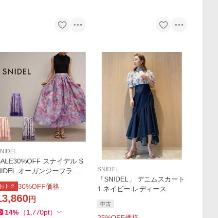
NIDEL
SALE30%OFF スナイデル S
SNIDEL
NIDEL オーガンジーフラワ
「SNIDEL」 デニムスカート
ーロングスカート swfs26213
30
%OFF価格
おトク
1 ネイビー レディース
2 レディース アザレア フレ
13,860
円
ア 裏地付き 華やか
中古
14
%
（
1,770
pt
）
25
%OFF価格