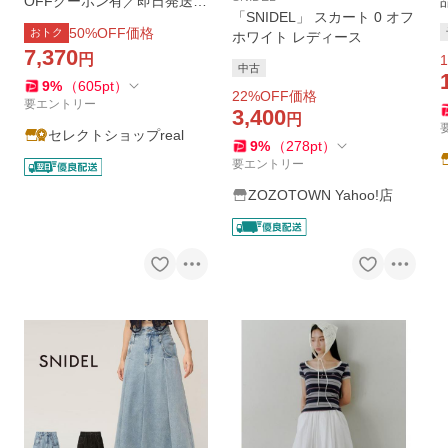
OFFクーポン有／即日発送/S
「SNIDEL」 スカート 0 オフ
NIDEL スナイデル ベルト付
50
%OFF価格
おトク
ホワイト レディース
きプリーツミニスカート SW
7,370
円
1
FS261237 26SS 2026春夏
中古
キャンセル返品不可
9
%
（
605
pt
）
22
%OFF価格
要エントリー
3,400
円
セレクトショップreal
9
%
（
278
pt
）
要エントリー
ZOZOTOWN Yahoo!店