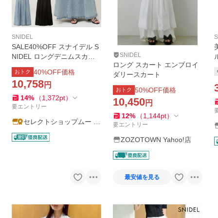
SNIDEL
S
SALE40%OFF スナイデル S
SNIDEL
NIDEL ロングデニムスカー
ロング スカート エンブロイ
ト swfs261247 レディース
40
%OFF価格
おトク
ダリースカート
ロングスカート ハイウエス
10,758
円
ト フレア
50
%OFF価格
おトク
14
%
（
1,372
pt
）
10,450
円
要エントリー
12
%
（
1,144
pt
）
セレクトショップムー Y
要エントリー
ahoo!店
ZOZOTOWN Yahoo!店
最安値を見る