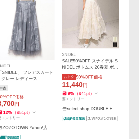
SNIDEL
SALE50%OFF スナイデル S
NIDEL
NIDEL ボトムス 26春夏 ボリ
「SNIDEL」 フレアスカート
ュームフレアスカート ロン
50
%OFF価格
おトク
1 グレー レディース
グ丈 フリル swfs261239
11,440
円
中古
9
%
（
941
pt
）
0
%OFF価格
要エントリー
8,700
円
select shop DOUBLE HEA
12
%
（
951
pt
）
RT
要エントリー
ZOZOTOWN Yahoo!店