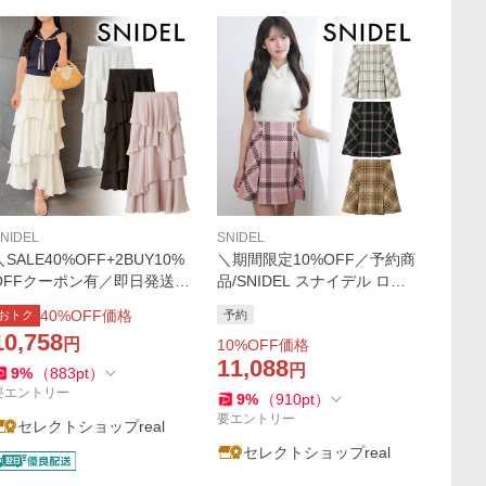
NIDEL
SNIDEL
＼SALE40%OFF+2BUY10%
＼期間限定10%OFF／予約商
OFFクーポン有／即日発送/S
品/SNIDEL スナイデル ロー
NIDEL スナイデル サテンナ
ビングチェックミニスカート
40
%OFF価格
おトク
予約
ローティアードスカート SW
SWFS264105 8月末〜9月末
10,758
円
10
%OFF価格
FS262131 2026春夏 キャン
入荷予定 2026秋冬 キャンセ
11,088
セル返品不可
ル返品不可
円
9
%
（
883
pt
）
要エントリー
9
%
（
910
pt
）
要エントリー
セレクトショップreal
セレクトショップreal