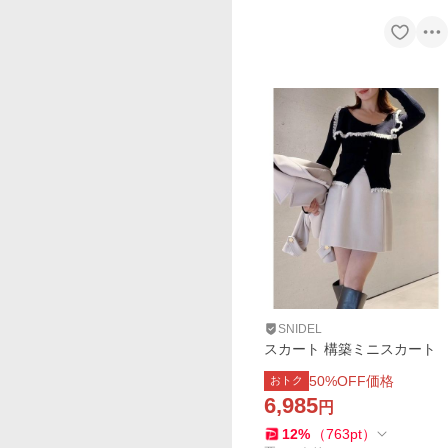
SNIDEL
スカート 構築ミニスカート
50
%OFF価格
おトク
6,985
円
12
%
（
763
pt
）