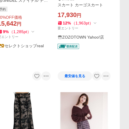
品/SNIDEL スナイデル デザ
スカート カーゴスカート
インプリーツスカート SWFS
予約
264094 8月上〜9月上入荷予
17,930
円
0
%OFF価格
定 2026秋冬 キャンセル返品
15,642
12
%
（
1,963
pt
）
不可
円
要エントリー
9
%
（
1,285
pt
）
要エントリー
ZOZOTOWN Yahoo!店
セレクトショップreal
最安値を見る