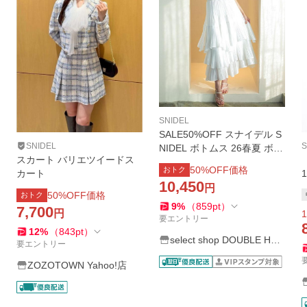
SNIDEL
SALE50%OFF スナイデル S
SNIDEL
S
NIDEL ボトムス 26春夏 ボリ
スカート バリエツイードス
ュームティアードスカート
50
%OFF価格
おトク
カート
マキシ丈 フレア swfs262128
10,450
円
50
%OFF価格
おトク
9
%
（
859
pt
）
7,700
円
1
要エントリー
12
%
（
843
pt
）
select shop DOUBLE HEA
要エントリー
RT
ZOZOTOWN Yahoo!店