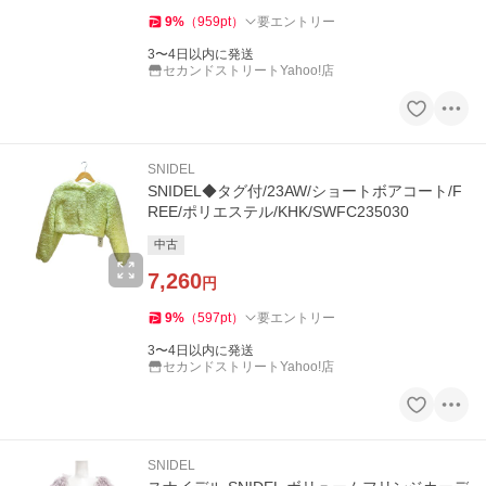
9
%
（
959
pt
）
要エントリー
3〜4日以内に発送
セカンドストリートYahoo!店
SNIDEL
SNIDEL◆タグ付/23AW/ショートボアコート/F
REE/ポリエステル/KHK/SWFC235030
中古
7,260
円
9
%
（
597
pt
）
要エントリー
3〜4日以内に発送
セカンドストリートYahoo!店
SNIDEL