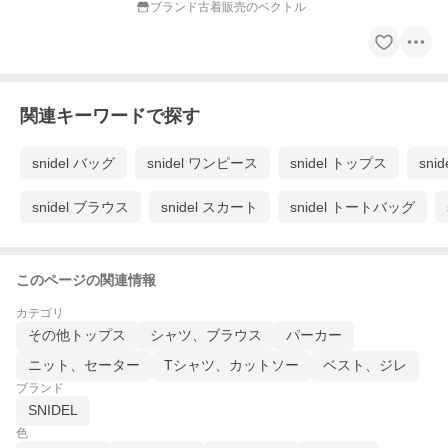
ブランド古着販売のベクトル
関連キーワードで探す
snidel バッグ
snidel ワンピース
snidel トップス
sn
snidel ブラウス
snidel スカート
snidel トートバッグ
このページの関連情報
カテゴリ
その他トップス
シャツ、ブラウス
パーカー
ニット、セーター
Tシャツ、カットソー
ベスト、ジレ
ブランド
SNIDEL
色