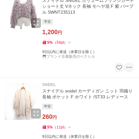
スナイデル SNIDEL ボリュームフリンジカーデ
ショート丈 Vネック 長袖 モヘヤ混 F 紫 パープ
ル SWNT235113
中古
1,200
円
5
%
（
54
pt
）
9日以内に発送（休業日を除く）
ブランド古着販売のベクトル
SNIDEL
スナイデル snidel カーディガン ニット 羽織り
長袖 ポケット F ホワイト /ST33 レディース
中古
260
円
5
%
（
11
pt
）
9日以内に発送（休業日を除く）