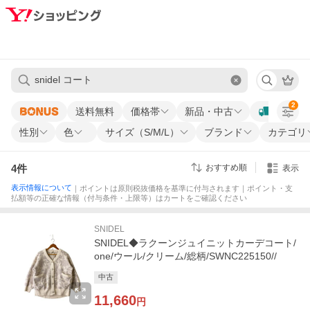
2
送料無料
価格帯
新品・中古
性別
色
サイズ（S/M/L）
ブランド
カテゴリ
4
件
おすすめ順
表示
表示情報について
｜ポイントは原則税抜価格を基準に付与されます｜ポイント・支
払額等の正確な情報（付与条件・上限等）はカートをご確認ください
SNIDEL
SNIDEL◆ラクーンジュイニットカーデコート/
one/ウール/クリーム/総柄/SWNC225150//
中古
11,660
円