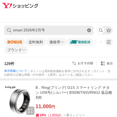
送料無料
価格帯
すべての条
ブランド
129
件
おすすめ順
表示
表示情報について
｜ポイントは原則税抜価格を基準に付与されます｜ポイント・支
払額等の正確な情報（付与条件・上限等）はカートをご確認ください
B．Ring(ブリング) G1S スマートリング チタ
ン US9号(シルバー) BS096TNSVRNG2 返品種
別B
11,000
円
19
%
（
1,905
pt
）
要エントリー