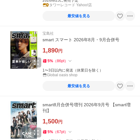
2026/8/25に発売予定
タワーレコード Yahoo!店
最安値を見る
宝島社
smart スマート 2026年8月・9月合併号
1,890
円
5
%
（
86
pt
）
1〜3日以内に発送（休業日を除く）
Global oasis shop
最安値を見る
smart8月合併号増刊 2026年9月号 【smart増
刊】
1,500
円
5
%
（
67
pt
）