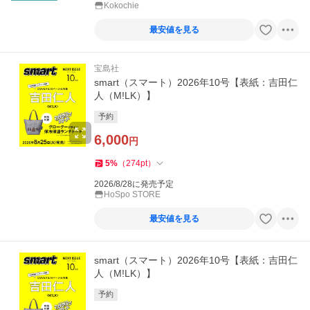
Kokochie
最安値を見る
宝島社
smart（スマート）2026年10号【表紙：吉田仁
人（M!LK）】
予約
6,000
円
5
%
（
274
pt
）
2026/8/28に発売予定
HoSpo STORE
最安値を見る
smart（スマート）2026年10号【表紙：吉田仁
人（M!LK）】
予約