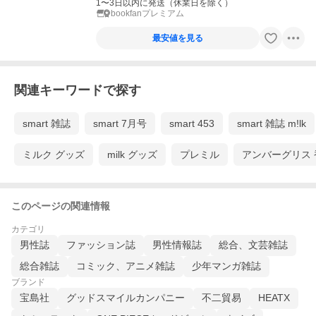
1〜3日以内に発送（休業日を除く）
bookfanプレミアム
最安値を見る
関連キーワードで探す
smart 雑誌
smart 7月号
smart 453
smart 雑誌 m!lk
ミルク グッズ
milk グッズ
プレミル
アンバーグリス 
このページの関連情報
カテゴリ
男性誌
ファッション誌
男性情報誌
総合、文芸雑誌
総合雑誌
コミック、アニメ雑誌
少年マンガ雑誌
ブランド
宝島社
グッドスマイルカンパニー
不二貿易
HEATX