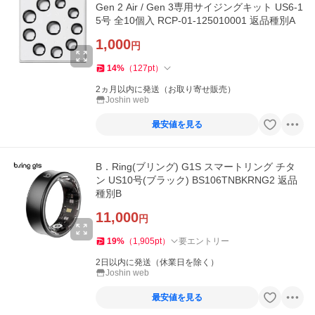
Gen 2 Air / Gen 3専用サイジングキット US6-1
5号 全10個入 RCP-01-125010001 返品種別A
1,000
円
14
%
（
127
pt
）
2ヵ月以内に発送（お取り寄せ販売）
Joshin web
最安値を見る
B．Ring(ブリング) G1S スマートリング チタ
ン US10号(ブラック) BS106TNBKRNG2 返品
種別B
11,000
円
19
%
（
1,905
pt
）
要エントリー
2日以内に発送（休業日を除く）
Joshin web
最安値を見る