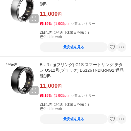
別B
11,000
円
19
%
（
1,905
pt
）
要エントリー
2日以内に発送（休業日を除く）
Joshin web
最安値を見る
B．Ring(ブリング) G1S スマートリング チタ
ン US12号(ブラック) BS126TNBKRNG2 返品
種別B
11,000
円
19
%
（
1,905
pt
）
要エントリー
2日以内に発送（休業日を除く）
Joshin web
最安値を見る