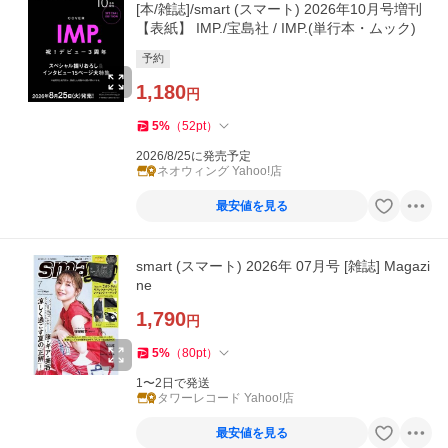
[本/雑誌]/smart (スマート) 2026年10月号増刊
【表紙】 IMP./宝島社 / IMP.(単行本・ムック)
予約
1,180
円
5
%
（
52
pt
）
2026/8/25に発売予定
ネオウィング Yahoo!店
最安値を見る
smart (スマート) 2026年 07月号 [雑誌] Magazi
ne
1,790
円
5
%
（
80
pt
）
1〜2日で発送
タワーレコード Yahoo!店
最安値を見る