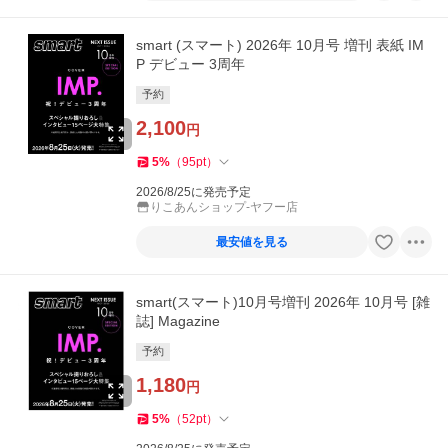
smart (スマート) 2026年 10月号 増刊 表紙 IM
P デビュー 3周年
予約
2,100
円
5
%
（
95
pt
）
2026/8/25に発売予定
りこあんショップ-ヤフー店
最安値を見る
smart(スマート)10月号増刊 2026年 10月号 [雑
誌] Magazine
予約
1,180
円
5
%
（
52
pt
）