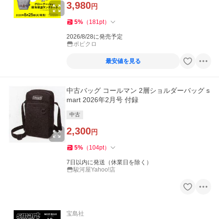
3,980
円
5
%
（
181
pt
）
2026/8/28に発売予定
ポピクロ
最安値を見る
中古バッグ コールマン 2層ショルダーバッグ s
mart 2026年2月号 付録
中古
2,300
円
5
%
（
104
pt
）
7日以内に発送（休業日を除く）
駿河屋Yahoo!店
宝島社