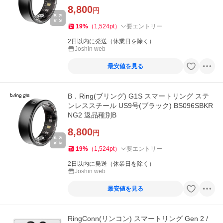
8,800
円
19
%
（
1,524
pt
）
要エントリー
2日以内に発送（休業日を除く）
Joshin web
最安値を見る
B．Ring(ブリング) G1S スマートリング ステ
ンレススチール US9号(ブラック) BS096SBKR
NG2 返品種別B
8,800
円
19
%
（
1,524
pt
）
要エントリー
2日以内に発送（休業日を除く）
Joshin web
最安値を見る
RingConn(リンコン) スマートリング Gen 2 /