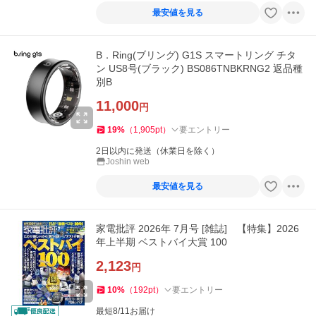
最安値を見る
B．Ring(ブリング) G1S スマートリング チタ
ン US8号(ブラック) BS086TNBKRNG2 返品種
別B
11,000
円
19
%
（
1,905
pt
）
要エントリー
2日以内に発送（休業日を除く）
Joshin web
最安値を見る
家電批評 2026年 7月号 [雑誌] 【特集】2026
年上半期 ベストバイ大賞 100
2,123
円
10
%
（
192
pt
）
要エントリー
最短8/11お届け