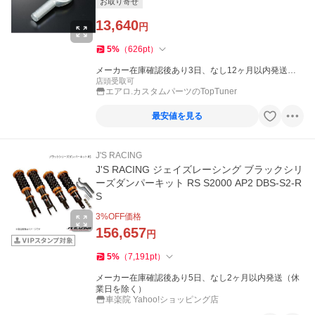
お取り寄せ
13,640
円
5
%
（
626
pt
）
メーカー在庫確認後あり3日、なし12ヶ月以内発送
（休業日を除く）
店頭受取可
エアロ.カスタムパーツのTopTuner
最安値を見る
J'S RACING
J'S RACING ジェイズレーシング ブラックシリ
ーズダンパーキット RS S2000 AP2 DBS-S2-R
S
3
%OFF価格
156,657
円
5
%
（
7,191
pt
）
メーカー在庫確認後あり5日、なし2ヶ月以内発送（休
業日を除く）
車楽院 Yahoo!ショッピング店