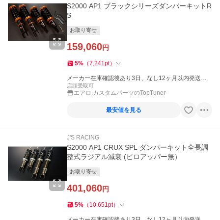
S2000 AP1 ブラックシリーズダンパーキットR
S
お取り寄せ
159,060
円
5
%
（
7,241
pt
）
メーカー在庫確認後あり3日、なし12ヶ月以内発送
（休業日を除く）
店頭受取可
エアロ.カスタムパーツのTopTuner
最安値を見る
J'S RACING
S2000 AP1 CRUX SPL ダンパーキット全長調
整式ラジアル減衰 (ピロアッパー無）
お取り寄せ
401,060
円
5
%
（
10,651
pt
）
メーカー在庫確認後あり3日、なし12ヶ月以内発送