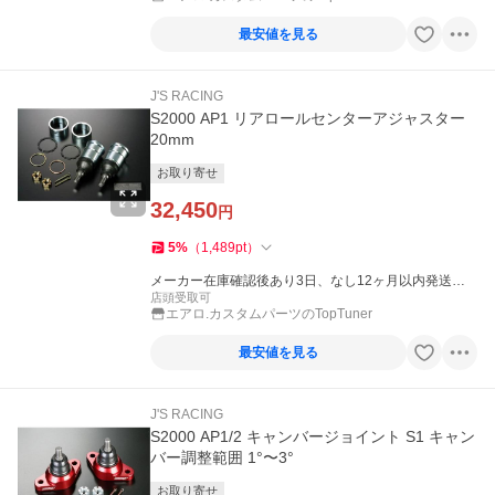
最安値を見る
J'S RACING
S2000 AP1 リアロールセンターアジャスター
20mm
お取り寄せ
32,450
円
5
%
（
1,489
pt
）
メーカー在庫確認後あり3日、なし12ヶ月以内発送
（休業日を除く）
店頭受取可
エアロ.カスタムパーツのTopTuner
最安値を見る
J'S RACING
S2000 AP1/2 キャンバージョイント S1 キャン
バー調整範囲 1°〜3°
お取り寄せ