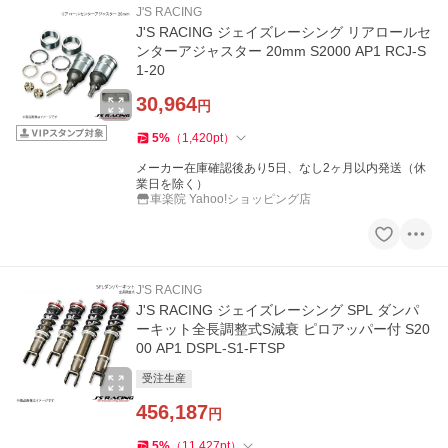
J'S RACING
J'S RACING ジェイズレーシング リアロールセ
ンターアジャスター 20mm S2000 AP1 RCJ-S
1-20
30,964
円
5
%
（
1,420
pt
）
メーカー在庫確認後あり5日、なし2ヶ月以内発送（休
業日を除く）
車楽院 Yahoo!ショッピング店
J'S RACING
J'S RACING ジェイズレーシング SPL ダンパ
ーキット全長調整式S減衰 ピロアッパー付 S20
00 AP1 DSPL-S1-FTSP
受注生産
456,187
円
5
%
（
11,427
pt
）