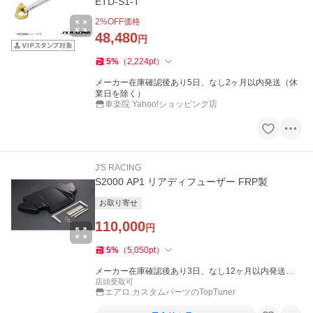
ETD-S1-T
2
%OFF価格
48,480
円
5
%
（
2,224
pt
）
メーカー在庫確認後あり5日、なし2ヶ月以内発送（休
業日を除く）
車楽院 Yahoo!ショッピング店
J'S RACING
S2000 AP1 リアディフューザー FRP製
お取り寄せ
110,000
円
5
%
（
5,050
pt
）
メーカー在庫確認後あり3日、なし12ヶ月以内発送
（休業日を除く）
店頭受取可
エアロ.カスタムパーツのTopTuner