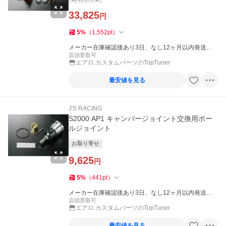
33,825
円
5
%
（
1,552
pt
）
メーカー在庫確認後あり3日、なし12ヶ月以内発送
（休業日を除く）
店頭受取可
エアロ.カスタムパーツのTopTuner
最安値を見る
J'S RACING
S2000 AP1 キャンバージョイント交換用ボー
ルジョイント
お取り寄せ
9,625
円
5
%
（
441
pt
）
メーカー在庫確認後あり3日、なし12ヶ月以内発送
（休業日を除く）
店頭受取可
エアロ.カスタムパーツのTopTuner
最安値を見る