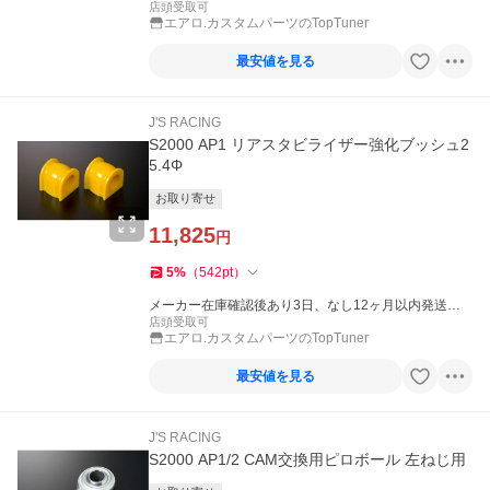
（休業日を除く）
店頭受取可
エアロ.カスタムパーツのTopTuner
最安値を見る
J'S RACING
S2000 AP1 リアスタビライザー強化ブッシュ2
5.4Φ
お取り寄せ
11,825
円
5
%
（
542
pt
）
メーカー在庫確認後あり3日、なし12ヶ月以内発送
（休業日を除く）
店頭受取可
エアロ.カスタムパーツのTopTuner
最安値を見る
J'S RACING
S2000 AP1/2 CAM交換用ピロボール 左ねじ用