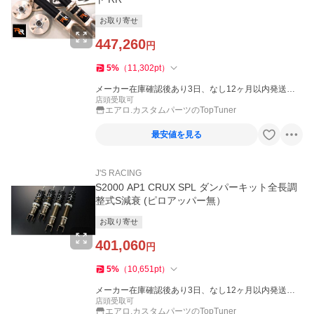
お取り寄せ
447,260
円
5
%
（
11,302
pt
）
メーカー在庫確認後あり3日、なし12ヶ月以内発送
（休業日を除く）
店頭受取可
エアロ.カスタムパーツのTopTuner
最安値を見る
J'S RACING
S2000 AP1 CRUX SPL ダンパーキット全長調
整式S減衰 (ピロアッパー無）
お取り寄せ
401,060
円
5
%
（
10,651
pt
）
メーカー在庫確認後あり3日、なし12ヶ月以内発送
（休業日を除く）
店頭受取可
エアロ.カスタムパーツのTopTuner