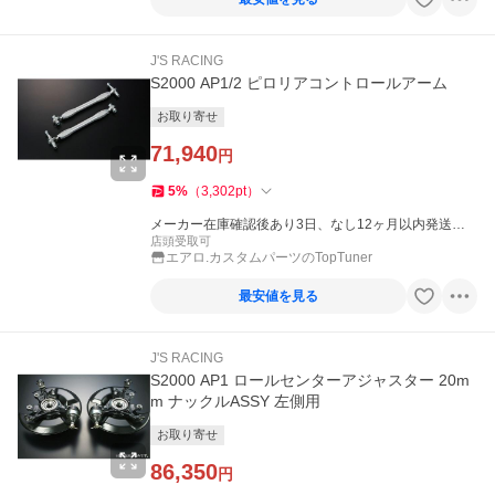
J'S RACING
S2000 AP1/2 ピロリアコントロールアーム
お取り寄せ
71,940
円
5
%
（
3,302
pt
）
メーカー在庫確認後あり3日、なし12ヶ月以内発送
（休業日を除く）
店頭受取可
エアロ.カスタムパーツのTopTuner
最安値を見る
J'S RACING
S2000 AP1 ロールセンターアジャスター 20m
m ナックルASSY 左側用
お取り寄せ
86,350
円