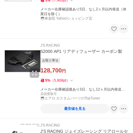
5
%
（
7,463
pt
）
メーカー在庫確認後あり5日、なし2ヶ月以内発送（休
業日を除く）
車楽院 Yahoo!ショッピング店
J'S RACING
S2000 AP1 リアディフューザー カーボン製
お取り寄せ
128,700
円
5
%
（
5,908
pt
）
メーカー在庫確認後あり3日、なし12ヶ月以内発送
（休業日を除く）
店頭受取可
エアロ.カスタムパーツのTopTuner
最安値を見る
J'S RACING
J'S RACING ジェイズレーシング リアロールセ