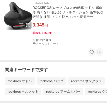
ROCKBROS
ROCKBROS(ロックブロス)自転車 サドル 超肉
厚 痛くない 低反発 サドルクッション 衝撃吸収
穴開き 通気 ソフト 防水 バック反射テー
3,345
円
5
%
（
152
pt
）
2日以内に発送
アールストリート
関連キーワードで探す
rockbros サドル
rockbros バッグ
rockbros サングラス
rockbros ヘルメット
rockbros アームカバー
rockbros 