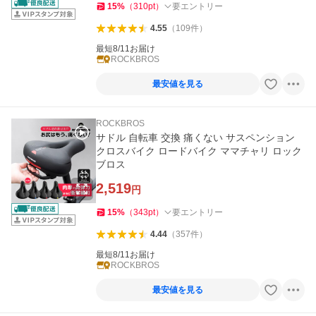
15
%
（
310
pt
）
要エントリー
4.55
（
109
件
）
最短8/11お届け
ROCKBROS
最安値を見る
ROCKBROS
サドル 自転車 交換 痛くない サスペンション
クロスバイク ロードバイク ママチャリ ロック
ブロス
2,519
円
15
%
（
343
pt
）
要エントリー
4.44
（
357
件
）
最短8/11お届け
ROCKBROS
最安値を見る