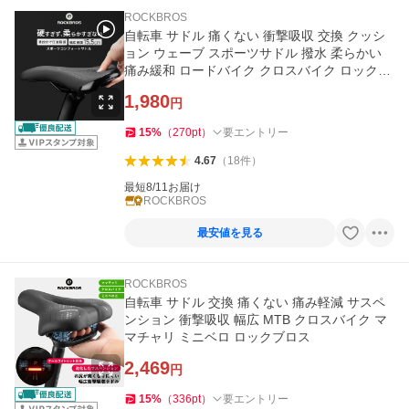
ROCKBROS
自転車 サドル 痛くない 衝撃吸収 交換 クッシ
ョン ウェーブ スポーツサドル 撥水 柔らかい
痛み緩和 ロードバイク クロスバイク ロックブ
ロス
1,980
円
15
%
（
270
pt
）
要エントリー
4.67
（
18
件
）
最短8/11お届け
ROCKBROS
最安値を見る
ROCKBROS
自転車 サドル 交換 痛くない 痛み軽減 サスペ
ンション 衝撃吸収 幅広 MTB クロスバイク マ
マチャリ ミニベロ ロックブロス
2,469
円
15
%
（
336
pt
）
要エントリー