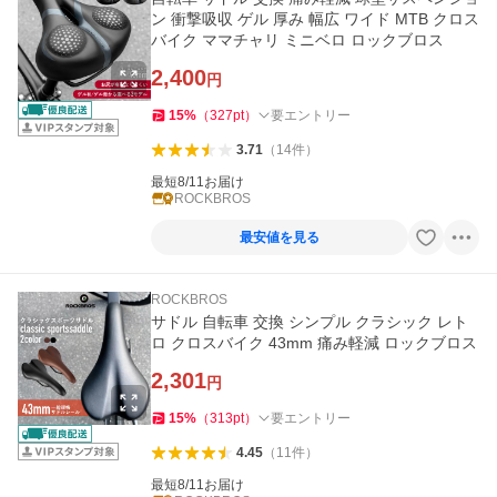
ン 衝撃吸収 ゲル 厚み 幅広 ワイド MTB クロス
バイク ママチャリ ミニベロ ロックブロス
2,400
円
15
%
（
327
pt
）
要エントリー
3.71
（
14
件
）
最短8/11お届け
ROCKBROS
最安値を見る
ROCKBROS
サドル 自転車 交換 シンプル クラシック レト
ロ クロスバイク 43mm 痛み軽減 ロックブロス
2,301
円
15
%
（
313
pt
）
要エントリー
4.45
（
11
件
）
最短8/11お届け