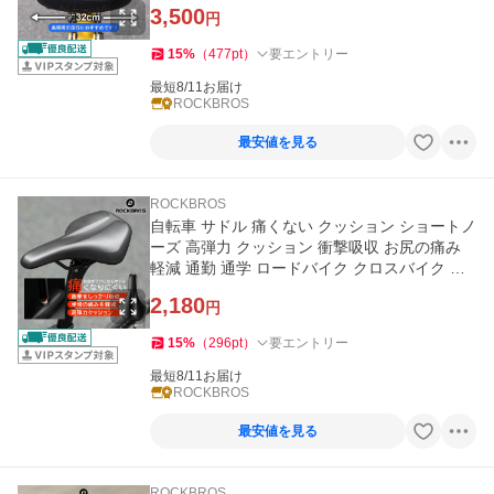
ク ロックブロス
3,500
円
15
%
（
477
pt
）
要エントリー
最短8/11お届け
ROCKBROS
最安値を見る
ROCKBROS
自転車 サドル 痛くない クッション ショートノ
ーズ 高弾力 クッション 衝撃吸収 お尻の痛み
軽減 通勤 通学 ロードバイク クロスバイク ロ
ックブロス
2,180
円
15
%
（
296
pt
）
要エントリー
最短8/11お届け
ROCKBROS
最安値を見る
ROCKBROS