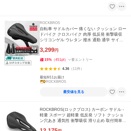
ROCKBROS
自転車 サドルカバー 痛くない クッション ロー
ドバイク クロスバイク 肉厚 低反発 衝撃吸収
シリコンゲル ウレタン 撥水 通勤 通学 サイク
リング ロックブロス
3,299
円
15
%
（
451
pt
）
要エントリー
4.36
（
11
件
）
最短8/11お届け
ROCKBROS
最安値を見る
ROCKBROS(ロックブロス) カーボン サドル -
軽量 スポーツ 超軽量 低反発 ソフト クッショ
ン穴あき 通気性 衝撃吸収 滑り止め 取付簡単
ロードバイク マウンテン
12,175