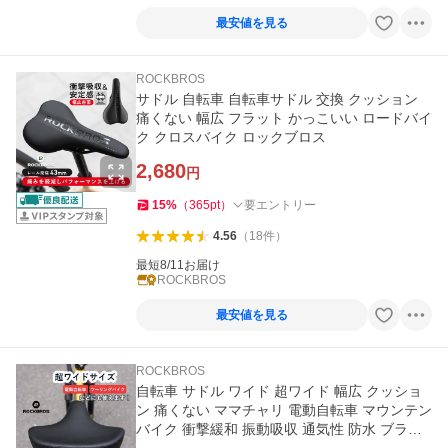
最安値を見る
ROCKBROS
サドル 自転車 自転車サドル 交換 クッション
痛くない 幅広 フラット かっこいい ロードバイ
ク クロスバイク ロックブロス
2,680
円
15
%
（
365
pt
）
要エントリー
4.56
（
18
件
）
最短8/11お届け
ROCKBROS
最安値を見る
ROCKBROS
自転車 サドル ワイド 超ワイド 幅広 クッショ
ン 痛くない ママチャリ 電動自転車 マウンテン
バイク 衝撃緩和 振動吸収 通気性 防水 ブラッ