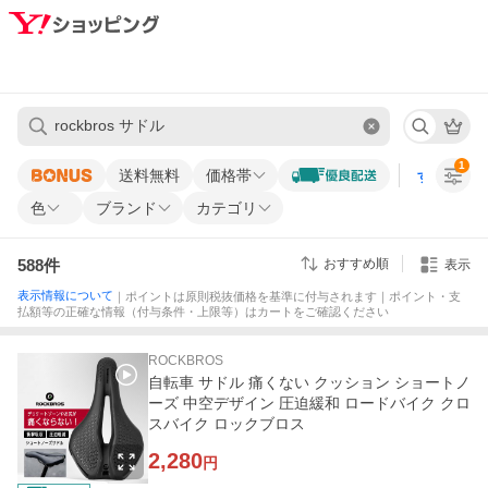
1
送料無料
価格帯
すべての条
色
ブランド
カテゴリ
588
件
おすすめ順
表示
表示情報について
｜ポイントは原則税抜価格を基準に付与されます｜ポイント・支
払額等の正確な情報（付与条件・上限等）はカートをご確認ください
ROCKBROS
自転車 サドル 痛くない クッション ショートノ
ーズ 中空デザイン 圧迫緩和 ロードバイク クロ
スバイク ロックブロス
2,280
円