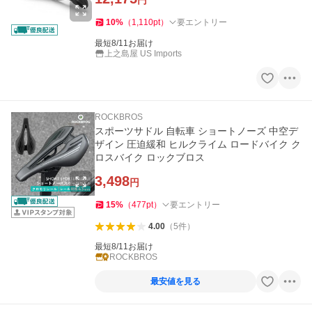
円
10
%
（
1,110
pt
）
要エントリー
最短8/11お届け
上之島屋 US Imports
ROCKBROS
スポーツサドル 自転車 ショートノーズ 中空デ
ザイン 圧迫緩和 ヒルクライム ロードバイク ク
ロスバイク ロックブロス
3,498
円
15
%
（
477
pt
）
要エントリー
4.00
（
5
件
）
最短8/11お届け
ROCKBROS
最安値を見る