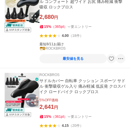
ル コンフォート 超ワイド お尻 痛み軽減 衝撃
吸収 ロックブロス
2,680
円
15
%
（
365
pt
）
要エントリー
4.00
（
18
件
）
最短8/11お届け
ROCKBROS
最安値を見る
ROCKBROS
サドルカバー 自転車 クッション スポーツ サド
ル 衝撃吸収ゲル入り 痛み軽減 低反発 クロスバ
イク ロードバイク ロックブロス
5
%OFF価格
2,641
円
15
%
（
361
pt
）
要エントリー
4.15
（
20
件
）