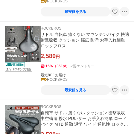
ROCKBROS
最安値を見る
ROCKBROS
サドル 自転車 痛くない マウンテンバイク 快適
衝撃吸収 クッション 幅広 防汚 お手入れ簡単
ロックブロス
2,580
円
15
%
（
351
pt
）
要エントリー
最短8/11お届け
ROCKBROS
最安値を見る
ROCKBROS
自転車 サドル 痛くない クッション 衝撃吸収
中空構造 撥水 PUレザー お手入れ簡単 ロード
バイク MTB 通勤 通学 ワイド 通気性 ロックブ
ロス