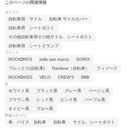
このページの関連情報
カテゴリ
自転車用 サドル
自転車 サドルカバー
自転車用 シートポスト
その他自転車用その他サドル、シートポスト
自転車用 シートクランプ
ブランド
ROCKBROS
selle san marco
GORIX
ブルックス(自転車)
Rainbow（自転車）
フィジーク
ROCKBIKES
VELO
CREW'S
BBB
色
ホワイト系
ブラック系
グレー系
ベージュ系
ブラウン系
レッド系
ピンク系
パープル系
ネイビー系
ブルー系
関連カテゴリ
車、バイク、自転車
自転車
サドル、シートポスト