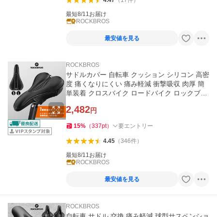
4.47
（
17
件
）
最短8/11お届け
ROCKBROS
最安値を見る
ROCKBROS
サドルカバー 自転車 クッション シリコン 高密
度 痛くなりにくい 痛み軽減 衝撃吸収 肉厚 簡
単装着 クロスバイク ロードバイク ロックブロ
ス
2,482
円
15
%
（
337
pt
）
要エントリー
4.45
（
346
件
）
最短8/11お届け
ROCKBROS
最安値を見る
ROCKBROS
自転車 サドル 交換 痛み軽減 球型サスペンショ