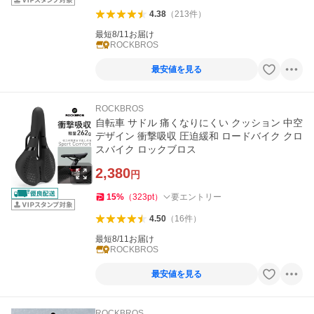
4.38
（
213
件
）
最短8/11お届け
ROCKBROS
最安値を見る
ROCKBROS
自転車 サドル 痛くなりにくい クッション 中空
デザイン 衝撃吸収 圧迫緩和 ロードバイク クロ
スバイク ロックブロス
2,380
円
15
%
（
323
pt
）
要エントリー
4.50
（
16
件
）
最短8/11お届け
ROCKBROS
最安値を見る
ROCKBROS