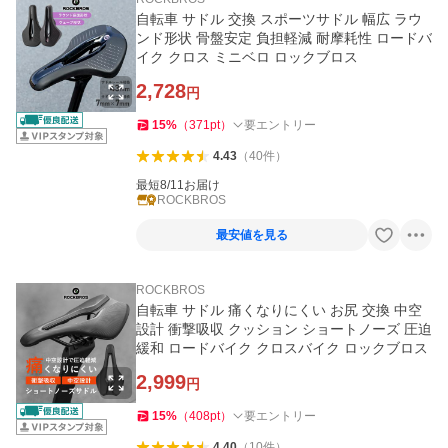
自転車 サドル 交換 スポーツサドル 幅広 ラウ
ンド形状 骨盤安定 負担軽減 耐摩耗性 ロードバ
イク クロス ミニベロ ロックブロス
2,728
円
15
%
（
371
pt
）
要エントリー
4.43
（
40
件
）
最短8/11お届け
ROCKBROS
最安値を見る
ROCKBROS
自転車 サドル 痛くなりにくい お尻 交換 中空
設計 衝撃吸収 クッション ショートノーズ 圧迫
緩和 ロードバイク クロスバイク ロックブロス
2,999
円
15
%
（
408
pt
）
要エントリー
4.40
（
10
件
）