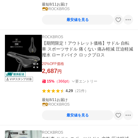
最短8/11お届け
ROCKBROS
最安値を見る
ROCKBROS
【期間限定！アウトレット価格】サドル 自転
車 スポーツサドル 痛くない 痛み軽減 圧迫軽減
撥水 ロードバイク ロックブロス
20
%OFF価格
2,687
円
15
%
（
366
pt
）
要エントリー
4.29
（
21
件
）
最短8/11お届け
ROCKBROS
最安値を見る
ROCKBROS