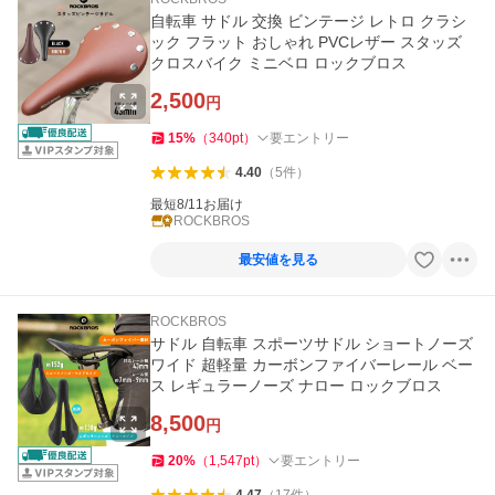
自転車 サドル 交換 ビンテージ レトロ クラシ
ック フラット おしゃれ PVCレザー スタッズ
クロスバイク ミニベロ ロックブロス
2,500
円
15
%
（
340
pt
）
要エントリー
4.40
（
5
件
）
最短8/11お届け
ROCKBROS
最安値を見る
ROCKBROS
サドル 自転車 スポーツサドル ショートノーズ
ワイド 超軽量 カーボンファイバーレール ベー
ス レギュラーノーズ ナロー ロックブロス
8,500
円
20
%
（
1,547
pt
）
要エントリー