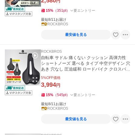
2,580
円
15
%
（
351
pt
）
要エントリー
最短8/11お届け
ROCKBROS
最安値を見る
ROCKBROS
自転車 サドル 痛くない クッション 高弾力性
ショートノーズ 選べる タイプ 中空デザイン 穴
あき 穴なし 圧迫緩和 ロードバイク クロスバイ
ク ロックブロス
5
%OFF価格
3,994
円
15
%
（
545
pt
）
要エントリー
最短8/11お届け
ROCKBROS
最安値を見る