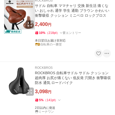
ROCKBROS
サドル 自転車 ママチャリ 交換 新生活 痛くな
い おしゃれ 通学 学生 通勤 ブラウン かわいい
衝撃吸収 クッション ミニベロ ロックブロス
2,400
円
10
%
（
218
pt
）
要エントリー
本日翌日お届け非対応
自転車の一勝堂
ROCKBROS
ROCKBROS 自転車サドル サドル クッション
超肉厚 お尻が痛くない 低反発 穴開き 衝撃吸収
防水 通気 ロードバイク
3,098
円
5
%
（
141
pt
）
2日以内に発送
ミーナワン