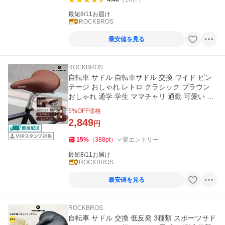
最短8/11お届け
ROCKBROS
最安値を見る
ROCKBROS
自転車 サドル 自転車サドル 交換 ワイド ビン
テージ おしゃれ レトロ クラシック ブラウン
おしゃれ 通学 学生 ママチャリ 通勤 可愛い ロ
ックブロス
5
%OFF価格
2,849
円
15
%
（
388
pt
）
要エントリー
最短8/11お届け
ROCKBROS
最安値を見る
ROCKBROS
自転車 サドル 交換 低反発 3種類 スポーツサド