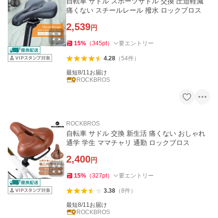
自転車 サドル スポーツサドル 交換 圧迫軽減
痛くない スチールレール 撥水 ロックブロス
2,539
円
15
%
（
345
pt
）
要エントリー
4.28
（
54
件
）
最短8/11お届け
ROCKBROS
ROCKBROS
自転車 サドル 交換 新生活 痛くない おしゃれ
通学 学生 ママチャリ 通勤 ロックブロス
2,400
円
15
%
（
327
pt
）
要エントリー
3.38
（
8
件
）
最短8/11お届け
ROCKBROS