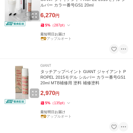
ルバー カラー番号GS1 20ml
6,270
円
5
%
（
287
pt
）
最短明日お届け
アップルオート
GIANT
タッチアップペイント GIANT ジャイアント P
ROPEL 2015モデル シルバー カラー番号GS1
20ml MTB補修用 塗料 補修塗料
2,970
円
5
%
（
135
pt
）
最短明日お届け
アップルオート