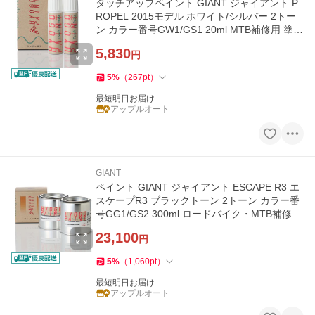
タッチアップペイント GIANT ジャイアント P
ROPEL 2015モデル ホワイト/シルバー 2トー
ン カラー番号GW1/GS1 20ml MTB補修用 塗料
補修塗料
5,830
円
5
%
（
267
pt
）
最短明日お届け
アップルオート
GIANT
ペイント GIANT ジャイアント ESCAPE R3 エ
スケープR3 ブラックトーン 2トーン カラー番
号GG1/GS2 300ml ロードバイク・MTB補修用
塗料 補修塗料
23,100
円
5
%
（
1,060
pt
）
最短明日お届け
アップルオート