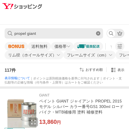
送料無料
価格帯
すべての条
リム径（ホイールサイズ）
フレームサイズ（cm）
フレ
117
件
おすすめ順
表示
表示情報について
｜ポイントは原則税抜価格を基準に付与されます｜ポイント・支
払額等の正確な情報（付与条件・上限等）はカートをご確認ください
GIANT
ペイント GIANT ジャイアント PROPEL 2015
モデル シルバー カラー番号GS1 300ml ロード
バイク・MTB補修用 塗料 補修塗料
13,860
円