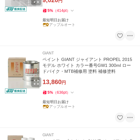
9,020
円
5
%
（
414
pt
）
最短明日お届け
アップルオート
GIANT
ペイント GIANT ジャイアント PROPEL 2015
モデル ホワイト カラー番号GW1 300ml ロー
ドバイク・MTB補修用 塗料 補修塗料
13,860
円
5
%
（
636
pt
）
最短明日お届け
アップルオート
GIANT