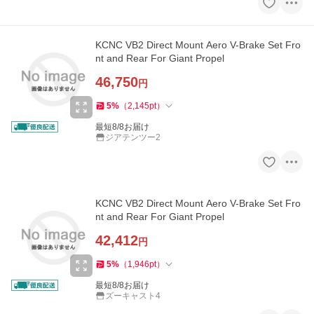
KCNC VB2 Direct Mount Aero V-Brake Set Fro
nt and Rear For Giant Propel
46,750
円
5
%
（
2,145
pt
）
最短8/8お届け
ジアテンツー2
KCNC VB2 Direct Mount Aero V-Brake Set Fro
nt and Rear For Giant Propel
42,412
円
5
%
（
1,946
pt
）
最短8/8お届け
ズーキャスト4