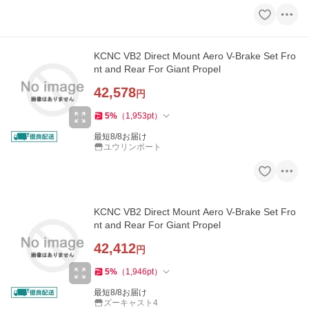
KCNC VB2 Direct Mount Aero V-Brake Set Fro
nt and Rear For Giant Propel
42,578
円
5
%
（
1,953
pt
）
最短8/8お届け
ユウリンポート
KCNC VB2 Direct Mount Aero V-Brake Set Fro
nt and Rear For Giant Propel
42,412
円
5
%
（
1,946
pt
）
最短8/8お届け
ズーキャスト4