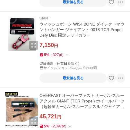
最安値を見る
GIANT
ウィッシュボーン WISHBONE ダイレクトマウ
ントハンガー ジャイアント 0013 TCR Propel
Defy Disc 限定レッドカラー
7,150
円
5
%
（
327
pt
）
翌日発送（休業日を除く）
サイクルショップみなみ Yahoo!店
最安値を見る
OVERFAST オーバーファスト カーボンスルー
アクスル GIANT (TCR,Propel) ホイールパーツ
（超軽量カーボンスルーアクスル / ジャイアン
ト用）
45,721
円
5
%
（
2,097
pt
）