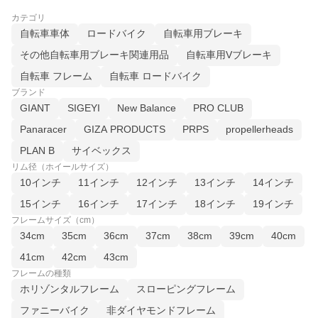
カテゴリ
自転車車体
ロードバイク
自転車用ブレーキ
その他自転車用ブレーキ関連用品
自転車用Vブレーキ
自転車 フレーム
自転車 ロードバイク
ブランド
GIANT
SIGEYI
New Balance
PRO CLUB
Panaracer
GIZA PRODUCTS
PRPS
propellerheads
PLAN B
サイベックス
リム径（ホイールサイズ）
10インチ
11インチ
12インチ
13インチ
14インチ
15インチ
16インチ
17インチ
18インチ
19インチ
フレームサイズ（cm）
34cm
35cm
36cm
37cm
38cm
39cm
40cm
41cm
42cm
43cm
フレームの種類
ホリゾンタルフレーム
スローピングフレーム
ファニーバイク
非ダイヤモンドフレーム