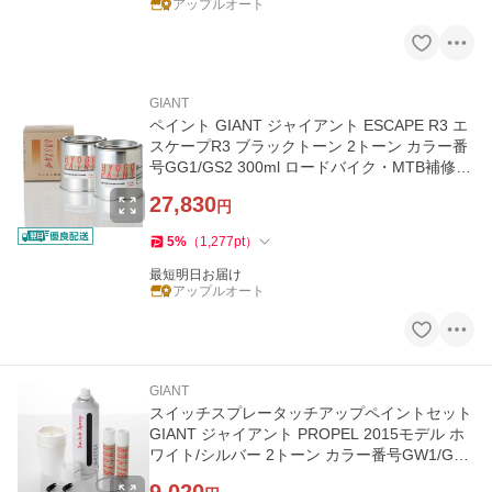
アップルオート
GIANT
ペイント GIANT ジャイアント ESCAPE R3 エ
スケープR3 ブラックトーン 2トーン カラー番
号GG1/GS2 300ml ロードバイク・MTB補修用
塗料 補修塗料
27,830
円
5
%
（
1,277
pt
）
最短明日お届け
アップルオート
GIANT
スイッチスプレータッチアップペイントセット
GIANT ジャイアント PROPEL 2015モデル ホ
ワイト/シルバー 2トーン カラー番号GW1/GS1
20ml