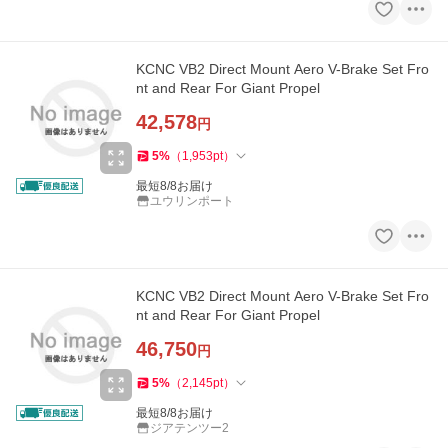
KCNC VB2 Direct Mount Aero V-Brake Set Fro
nt and Rear For Giant Propel
42,578
円
5
%
（
1,953
pt
）
最短8/8お届け
ユウリンポート
KCNC VB2 Direct Mount Aero V-Brake Set Fro
nt and Rear For Giant Propel
46,750
円
5
%
（
2,145
pt
）
最短8/8お届け
ジアテンツー2