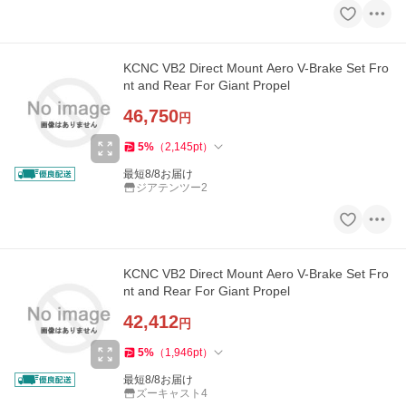
KCNC VB2 Direct Mount Aero V-Brake Set Fro
nt and Rear For Giant Propel
46,750
円
5
%
（
2,145
pt
）
最短8/8お届け
ジアテンツー2
KCNC VB2 Direct Mount Aero V-Brake Set Fro
nt and Rear For Giant Propel
42,412
円
5
%
（
1,946
pt
）
最短8/8お届け
ズーキャスト4