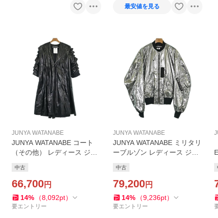
最安値を見る
JUNYA WATANABE
JUNYA WATANABE
J
JUNYA WATANABE コート
JUNYA WATANABE ミリタリ
（その他） レディース ジュ
ーブルゾン レディース ジュ
ンヤワタナベ 中古 古着
ンヤワタナベ 中古 古着
中古
中古
c
66,700
79,200
円
円
14
%
（
8,092
pt
）
14
%
（
9,236
pt
）
要エントリー
要エントリー