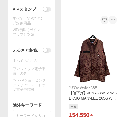
VIPスタンプ
すべて（VIPスタン
プ対象商品）
VIP特典（ポイント
アップ）対象
ふるさと納税
すべてのお礼品
ワンストップ電子申
請可のみ
Yahoo!ショッピング
アプリでワンストッ
JUNYA WATANABE
プ電子申請可
【値下げ】JUNYA WATANAB
E CdG MAN×LEE 26SS W-N
AME JACQUARD COAT ワー
除外キーワード
中古
クジャケット WQ-C005
154,550
円