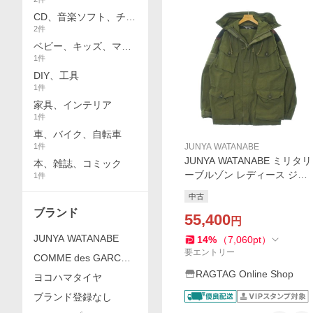
行用品
CD、音楽ソフト、チケ
2
件
ット
ベビー、キッズ、マタ
1
件
ニティ
DIY、工具
1
件
家具、インテリア
1
件
車、バイク、自転車
1
件
JUNYA WATANABE
JUNYA WATANABE ミリタリ
本、雑誌、コミック
ーブルゾン レディース ジュ
1
件
ンヤワタナベ 中古 古着
中古
ブランド
55,400
円
JUNYA WATANABE
14
%
（
7,060
pt
）
要エントリー
COMME des GARCON
S
RAGTAG Online Shop
ヨコハマタイヤ
ブランド登録なし