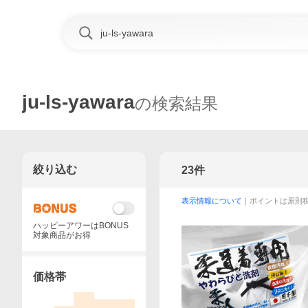
ju-ls-yawara
の検索結果
絞り込む
23
件
表示情報について
｜ポイントは原則
ハッピーアワーはBONUS
対象商品がお得
価格帯