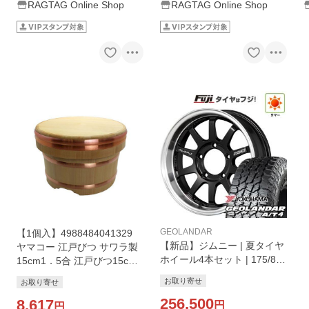
RAGTAG Online Shop
RAGTAG Online Shop
GEOLANDAR
【1個入】4988484041329
【新品】ジムニー | 夏タイヤ
ヤマコー 江戸びつ サワラ製
ホイール4本セット | 175/80
15cm1．5合 江戸びつ15cm
R16 | ヨコハマ ジオランダー
05-0238-0601 おひつ
お取り寄せ
お取り寄せ
A/T4 G018 WL/RBL | RAYS
レイズ A LAP-J FORGED |
256,500
8,617
円
円