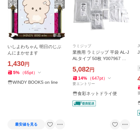
ラミジップ
J
いしよわちゃん 明日のじぶ
業務用 ラミジップ 平袋 AL-J
んにまかせます
ALタイプ 50枚 Y007967 高
1,430
円
機能ラミネート袋 チャック
5,082
円
付ラミネート袋
5
%
（
65
pt
）
14
%
（
647
pt
）
WINDY BOOKS on line
要エントリー
食彩ネットドライ便
最安値を見る