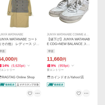
UNYA WATANABE
JUNYA WATANABE COMME des
GARCONS
JUNYA WATANABE コート
【値下げ】JUNYA WATANAB
（その他） レディース ジュ
E CDG×NEW BALANCE スニ
ンヤワタナベ 中古 古着
ーカー URC42WW ホワイト
中古
中古
サイズ：23cm (京都店)
44,000
11,660
円
円
14
%
（
5,620
pt
）
9
%
（
959
pt
）
要エントリー
要エントリー
RAGTAG Online Shop
カインドオルYahoo!店