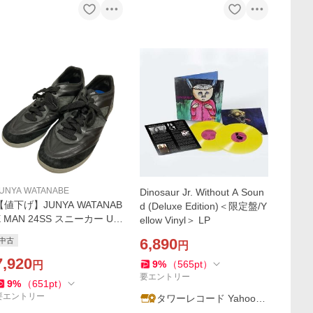
UNYA WATANABE
Dinosaur Jr. Without A Soun
【値下げ】JUNYA WATANAB
d (Deluxe Edition)＜限定盤/Y
E MAN 24SS スニーカー UR
ellow Vinyl＞ LP
C42JW ブラック サイズ：29
6,890
中古
円
m (EC)
7,920
9
%
（
565
pt
）
円
要エントリー
9
%
（
651
pt
）
要エントリー
タワーレコード Yahoo!
店