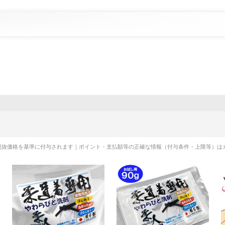
税抜価格を基準に付与されます｜ポイント・支払額等の正確な情報（付与条件・上限等）は