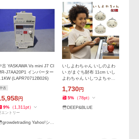
古 YASKAWA Vs mini J7 CI
いしよわちゃん いしのよわ
MR-J7AA20P1 インバーター
い がまぐち財布 11cm いし
0.1KW (LAPR70712B026)
よわちゃん いしつよちゃん
財布 がまぐち財布 がまぐち
1,730
中古
円
にちじょう いしよわ キャラ
15,958
クター財布 プレゼント
5
%
（
78
pt
）
円
9
%
（
1,311
pt
）
DEEP&BLUE
要エントリー
growdetrading Yahoo!ショ
ップ