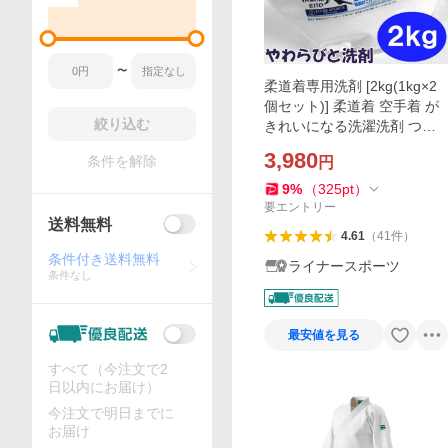
〜
柔道着専用洗剤 [2kg(1kg×2
個セット)] 柔道着 空手着 が
絞り込む
きれいになる洗濯洗剤 つけ
おき洗剤 やわらびと洗剤 皮
3,980
条件を解除
円
脂汚れ落としライナースポー
ツオリジナル
9
%
（
325
pt
）
要エントリー
送料無料
4.61
（
41
件
）
条件付き送料無料
ライナースポーツ
条件なし
最安値を見る
すべて（今注文で2
日以内にお届け）
今注文で明日までに
お届け