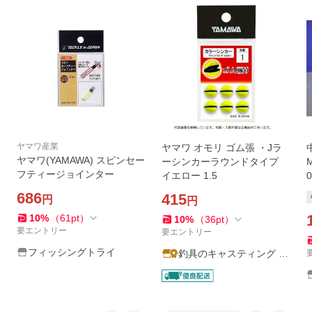
ヤマワ産業
ヤマワ オモリ ゴム張 ・Jラ
中
ヤマワ(YAMAWA) スピンセー
ーシンカーラウンドタイプ
フティージョインター
イエロー 1.5
686
415
円
円
10
%
（
61
pt
）
10
%
（
36
pt
）
要エントリー
要エントリー
フィッシングトライ
釣具のキャスティング ヤ
フー店