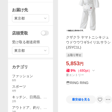
お届け先
東京都
店頭受取
クザクラ ヤマトニシキジュ
受け取る都道府県
ウドウウワギSイリ1Lサラシ
(JSYC1L)
東京都
お取り寄せ
5,853
円
カテゴリ
9
%
（
480
pt
）
要エントリー
ファッション
8
件
RING RING
スポーツ
4
件
キッチン、日用品、文
最安値を見る
2
件
具
アウトドア、釣り、旅
2
件