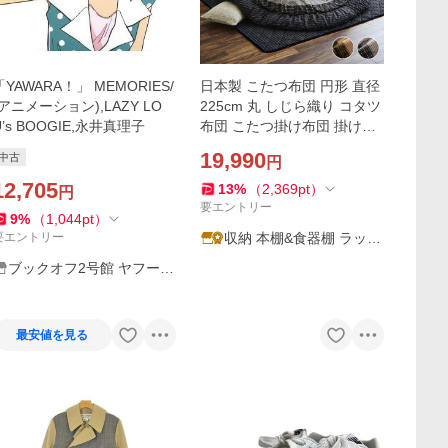
「YAWARA！」 MEMORIES/
日本製 こたつ布団 円形 直径
(アニメーション),LAZY LO
225cm 丸 しじら織り コタツ
U’s BOOGIE,永井真理子
布団 こたつ掛け布団 掛け布
団 ふわふわ 厚掛け布団 国産
19,990
中古
円
おしゃれ こたつカバー シン
12,705
プル 洗える
13
%
（
2,369
pt
）
円
要エントリー
9
%
（
1,044
pt
）
要エントリー
収納 本棚&食器棚 ラック
YMWORLD
ブックオフ2号館 ヤフーシ
ョッピング店
最安値を見る