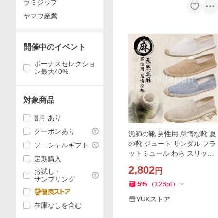
ラミジップ
ヤマワ産業
開催中のイベント
ボーナスセレクショ
ン最大40%
対象商品
割引あり
クーポンあり
漁師の靴 男性用 怠惰な靴 夏
の靴 ジュート サンダル フラ
ソーシャルギフト
ットミュール わら スリッポ
定期購入
ン リネン アウ 履きやすい ス
2,802
円
お試し・
リッポン サンダル 通勤
サンプリング
5
%
（
128
pt
）
YUKストア
在庫なしを含む