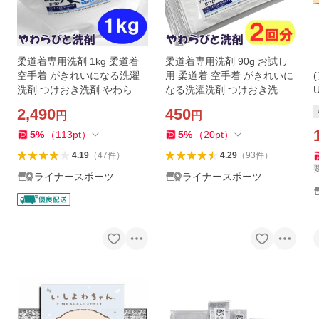
柔道着専用洗剤 1kg 柔道着
柔道着専用洗剤 90g お試し
空手着 がきれいになる洗濯
用 柔道着 空手着 がきれいに
洗剤 つけおき洗剤 やわらび
なる洗濯洗剤 つけおき洗剤
と洗剤 皮脂汚れ落とし 除菌
やわらびと洗剤 皮脂汚れ落
2,490
450
円
円
消臭 漂白ライナースポーツ
とし ライナースポーツオリ
オリジナル
ジナル
5
%
（
113
pt
）
5
%
（
20
pt
）
4.19
（
47
件
）
4.29
（
93
件
）
ライナースポーツ
ライナースポーツ