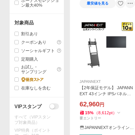
ボーナスセレクショ
最安値を見る
ン最大40%
対象商品
割引あり
クーポンあり
ソーシャルギフト
定期購入
お試し・
サンプリング
JAPANNEXT
【2年保証モデル】 JAPANN
在庫なしを含む
EXT 43インチ IPSパネル搭
載 フルHD(1920x1080)解像
62,960
円
度 大型液晶モニター JN-IPS
VIPスタンプ
43FHD2-U+JN-DS3265-CA
15
%
（
8,612
pt
）
すべて（VIPスタン
自立スタンドセット
要エントリー
プ対象商品）
JAPANNEXTオンラインス
VIP特典（ポイント
トア