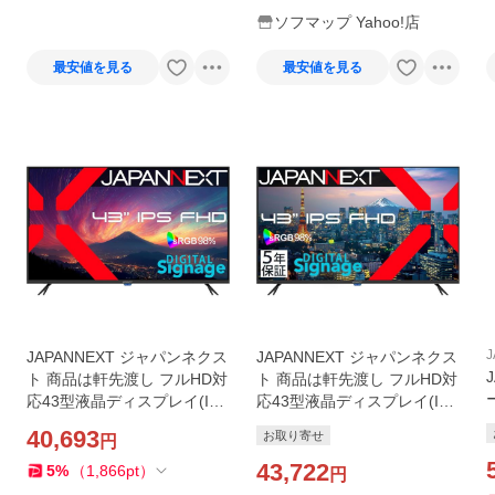
ソフマップ Yahoo!店
最安値を見る
最安値を見る
J
JAPANNEXT ジャパンネクス
JAPANNEXT ジャパンネクス
ト 商品は軒先渡し フルHD対
ト 商品は軒先渡し フルHD対
応43型液晶ディスプレイ(IP
応43型液晶ディスプレイ(IP
S/HDMIx3/USBx2/スピーカ
S/HDMIx3/USBx2/スピーカ
40,693
お取り寄せ
円
-
ー/2年保証) JN-IPS43FHD2-
ー/5年保証) JN-IPS43FHD2-
U
U-H5
43,722
5
%
（
1,866
pt
）
円