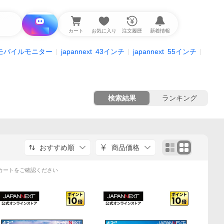
i と探す
カート
お気に入り
注文履歴
新着情報
モバイルモニター
japannext
43インチ
japannext
55インチ
検索結果
ランキング
おすすめ順
商品価格
カートをご確認ください