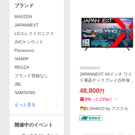
ブランド
MAXZEN
JAPANNEXT
LGエレクトロニクス
JVCケンウッド
Panasonic
SHARP
REGZA
JAPANNEXT
JAPANNEXT 43インチ ワイ
ブランド登録なし
ド液晶ディスプレイ(5年保
JBL
証) JN-IPS43FHD2-U-H5 1台
48,800
円
SAMSUNG
5
%
（
2,239
pt
）
もっと見る
LOHACO by アスクル
開催中のイベント