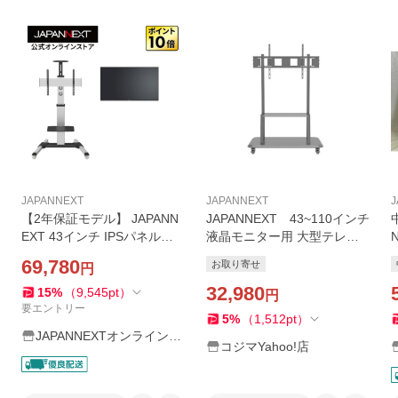
JAPANNEXT
JAPANNEXT
J
【2年保証モデル】 JAPANN
JAPANNEXT 43~110インチ
EXT 43インチ IPSパネル搭
液晶モニター用 大型テレビ
N
載 フルHD(1920x1080)解像
スタンド TV対応 壁寄せ キャ
69,780
お取り寄せ
円
度 大型液晶モニター JN-IPS
スター付き移動式 JN-5511
43FHD2-U+JN-3275-90JRF
0-JRC
32,980
15
%
（
9,545
pt
）
円
自立スタンドセット
要エントリー
5
%
（
1,512
pt
）
JAPANNEXTオンラインス
コジマYahoo!店
トア