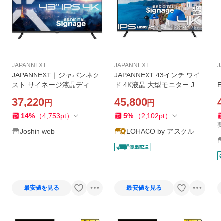
JAPANNEXT
JAPANNEXT
J
JAPANNEXT｜ジャパンネク
JAPANNEXT 43インチ ワイ
スト サイネージ液晶ディス
ド 4K液晶 大型モニター JN-
プレイ(43型/ IPS(ADS)/ 4K U
HDR432IPSUM 1台
37,220
45,800
円
円
HD 3840×2160/ 60Hz/ 8ms)
(ブラック) JN-IPS43U-M 返
14
%
（
4,753
pt
）
5
%
（
2,102
pt
）
品種別A
Joshin web
LOHACO by アスクル
最安値を見る
最安値を見る