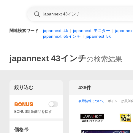
関連検索ワード
japannext
4k
japannext
モニター
japannex
japannext
65インチ
japannext
5k
japannext 43インチ
の検索結果
絞り込む
438
件
表示情報について
｜ポイントは原則
BONUS対象商品を探す
価格帯