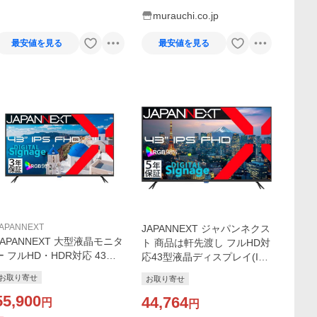
murauchi.co.jp
最安値を見る
最安値を見る
APANNEXT
JAPANNEXT ジャパンネクス
JAPANNEXT 大型液晶モニタ
ト 商品は軒先渡し フルHD対
ー フルHD・HDR対応 43イ
応43型液晶ディスプレイ(IP
ンチ 3年保証 JN-IPS43FHD2
S/HDMIx3/USBx2/スピーカ
お取り寄せ
お取り寄せ
U-H3
ー/5年保証) JN-IPS43FHD2-
55,900
U-H5
44,764
円
円