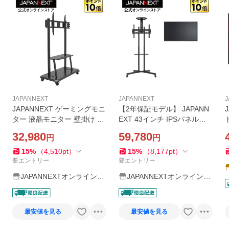
JAPANNEXT
JAPANNEXT
J
JAPANNEXT ゲーミングモニ
【2年保証モデル】 JAPANN
ター 液晶モニター 壁掛け ス
EXT 43インチ IPSパネル搭
タンド 43-110インチ対応 JN
載 フルHD(1920x1080)解像
32,980
59,780
円
円
-55110-JRC 液晶ディスプレ
度 大型液晶モニター JN-IPS
イ PCモニター パソコンモニ
43FHD2-U+JN-3275-JRSA
15
%
（
4,510
pt
）
15
%
（
8,177
pt
）
ター ジャパンネクスト
自立スタンドセット
要エントリー
要エントリー
JAPANNEXTオンラインス
JAPANNEXTオンラインス
トア
トア
最安値を見る
最安値を見る