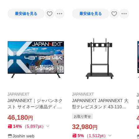
最安値を見る
最安値を見る
JAPANNEXT
JAPANNEXT
JAPANNEXT｜ジャパンネク
JAPANNEXT JAPANNEXT 大
スト サイネージ液晶ディス
型テレビスタンド 43-110イ
プレイ(43型/ IPS(ADS)/ 4K U
ンチ液晶モニター TV対応 壁
46,180
お取り寄せ
円
HD 3840×2160/ 60Hz/ 8ms)
寄せ キャスター付き移動式 J
(ブラック) JN-IPS43U-M-H3
N-55110-JRC [振込不可]
32,980
14
%
（
5,897
pt
）
円
返品種別A
5
%
（
1,512
pt
）
Joshin web