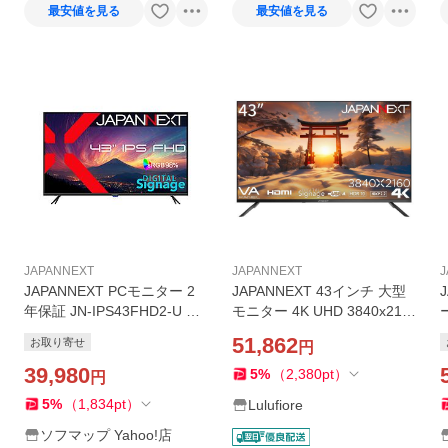
最安値を見る
最安値を見る
JAPANNEXT
JAPANNEXT
J
JAPANNEXT PCモニター 2
JAPANNEXT 43インチ 大型
年保証 JN-IPS43FHD2-U ［4
モニター 4K UHD 3840x216
3型 /フルHD(1920×1080) /ワ
0解像度 VA ディスプレイ デ
51,862
お取り寄せ
円
イド］
-
39,980
5
%
（
2,380
pt
）
円
5
%
（
1,834
pt
）
Lulufiore
ソフマップ Yahoo!店