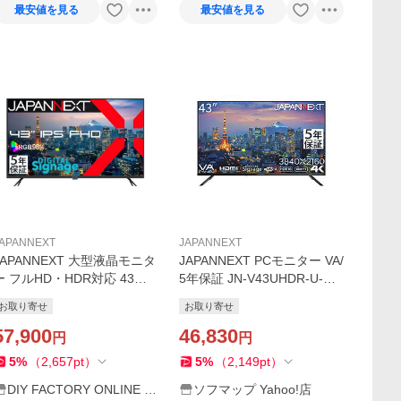
最安値を見る
最安値を見る
APANNEXT
JAPANNEXT
JAPANNEXT 大型液晶モニタ
JAPANNEXT PCモニター VA/
ー フルHD・HDR対応 43イ
5年保証 JN-V43UHDR-U-H5
ンチ 5年保証 JN-IPS43FHD2
［43型 /4K(3840×2160） /ワ
お取り寄せ
お取り寄せ
U-H5
イド］
57,900
46,830
円
円
5
%
（
2,657
pt
）
5
%
（
2,149
pt
）
DIY FACTORY ONLINE S
ソフマップ Yahoo!店