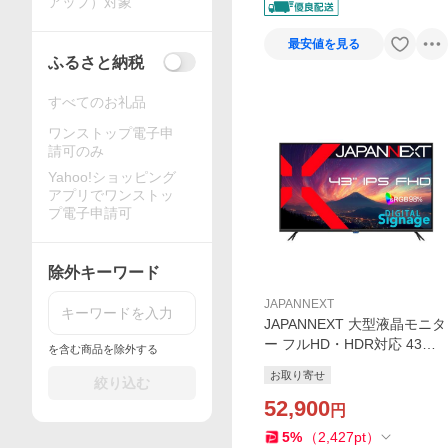
アップ）対象
最安値を見る
ふるさと納税
すべてのお礼品
ワンストップ電子申
請可のみ
Yahoo!ショッピング
アプリでワンストッ
プ電子申請可
除外キーワード
JAPANNEXT
JAPANNEXT 大型液晶モニタ
ー フルHD・HDR対応 43イ
を含む商品を除外する
ンチ 2年保証 JN-IPS43FHD2
お取り寄せ
絞り込む
-U
52,900
円
5
%
（
2,427
pt
）