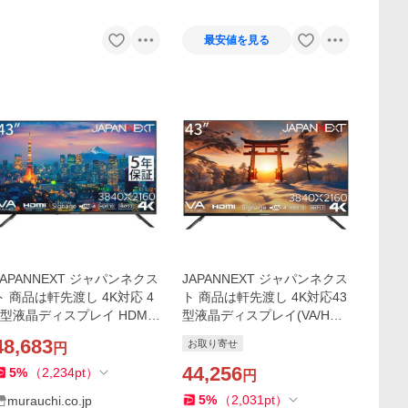
HOP
最安値を見る
JAPANNEXT ジャパンネクス
JAPANNEXT ジャパンネクス
ト 商品は軒先渡し 4K対応 4
ト 商品は軒先渡し 4K対応43
3型液晶ディスプレイ HDMI×
型液晶ディスプレイ(VA/HDM
3/スピーカー/5年保証 JN-V4
Ix3/スピーカー/2年保証) JN-
48,683
お取り寄せ
円
3UHDR-U-H5
V43UHDR-U
44,256
5
%
（
2,234
pt
）
円
5
%
（
2,031
pt
）
murauchi.co.jp