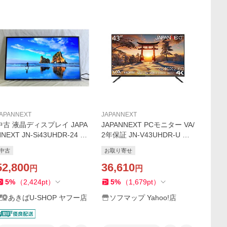
APANNEXT
JAPANNEXT
中古 液晶ディスプレイ JAPA
JAPANNEXT PCモニター VA/
NEXT JN-Si43UHDR-24 43
2年保証 JN-V43UHDR-U ［4
インチ 4K 大型デジタルサイ
3型 /4K(3840×2160） /ワイ
中古
お取り寄せ
ネージディスプレイ
ド /165Hz］
52,800
36,610
円
円
5
%
（
2,424
pt
）
5
%
（
1,679
pt
）
あきばU-SHOP ヤフー店
ソフマップ Yahoo!店