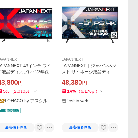
APANNEXT
JAPANNEXT
JAPANNEXT 43インチ ワイ
JAPANNEXT｜ジャパンネク
ド液晶ディスプレイ(2年保
スト サイネージ液晶ディス
証) JN-IPS43FHD2-U 1台
プレイ(43型/ IPS(ADS)/ 4K U
43,800
48,380
円
円
HD 3840×2160/ 60Hz/ 8ms)
(ブラック) JN-IPS43U-M-H5
5
%
（
2,010
pt
）
14
%
（
6,178
pt
）
返品種別A
LOHACO by アスクル
Joshin web
最安値を見る
最安値を見る