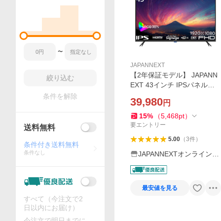
〜
JAPANNEXT
【2年保証モデル】 JAPANN
絞り込む
EXT 43インチ IPSパネル搭
載 フルHD解像度 大型液晶モ
条件を解除
39,980
円
ニター JN-IPS43FHD2-U HD
MI コンポーネント入力 ジャ
15
%
（
5,468
pt
）
パンネクスト
要エントリー
送料無料
5.00
（
3
件
）
条件付き送料無料
条件なし
JAPANNEXTオンラインス
トア
最安値を見る
すべて（今注文で2
日以内にお届け）
今注文で明日までに