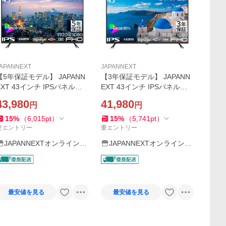
APANNEXT
JAPANNEXT
【5年保証モデル】 JAPANN
【3年保証モデル】 JAPANN
EXT 43インチ IPSパネル搭
EXT 43インチ IPSパネル搭
載 フルHD解像度 大型液晶モ
載 フルHD解像度 大型液晶モ
43,980
41,980
円
円
ニター JN-IPS43FHD2-U-H5
ニター JN-IPS43FHD2-U-H3
HDMI コンポーネント入力 ジ
HDMI コンポーネント入力 ジ
15
%
（
6,015
pt
）
15
%
（
5,741
pt
）
ャパンネクスト
ャパンネクスト
要エントリー
要エントリー
JAPANNEXTオンラインス
JAPANNEXTオンラインス
トア
トア
最安値を見る
最安値を見る