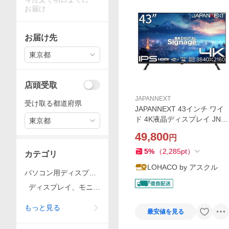
お届け
お届け先
東京都
店頭受取
JAPANNEXT
受け取る都道府県
JAPANNEXT 43インチ ワイ
ド 4K液晶ディスプレイ JN-I
東京都
PS43U-M 1台
49,800
円
5
%
（
2,285
pt
）
カテゴリ
LOHACO by アスクル
パソコン用ディスプレ
イ、アクセサリー
ディスプレイ、モニタ
ー
もっと見る
最安値を見る