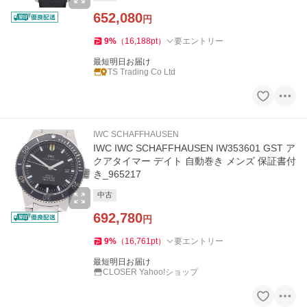
652,080
円
9
%
（
16,188
pt
）
要エントリー
最短明日お届け
TS Trading Co Ltd
IWC SCHAFFHAUSEN
IWC IWC SCHAFFHAUSEN IW353601 GST ア
クアタイマー デイト 自動巻き メンズ 保証書付
き_965217
中古
692,780
円
9
%
（
16,761
pt
）
要エントリー
最短明日お届け
CLOSER Yahoo!ショップ