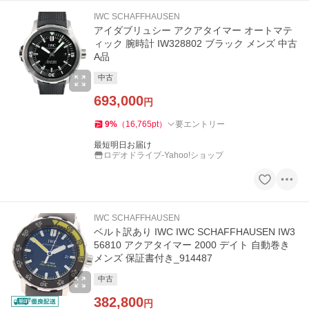
IWC SCHAFFHAUSEN
アイダブリュシー アクアタイマー オートマテ
ィック 腕時計 IW328802 ブラック メンズ 中古
A品
中古
693,000
円
9
%
（
16,765
pt
）
要エントリー
最短明日お届け
ロデオドライブ-Yahoo!ショップ
IWC SCHAFFHAUSEN
ベルト訳あり IWC IWC SCHAFFHAUSEN IW3
56810 アクアタイマー 2000 デイト 自動巻き
メンズ 保証書付き_914487
中古
382,800
円