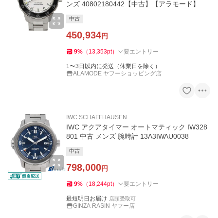
ンズ 40802180442【中古】【アラモード】
中古
450,934
円
9
%
（
13,353
pt
）
要エントリー
1〜3日以内に発送（休業日を除く）
ALAMODE ヤフーショッピング店
IWC SCHAFFHAUSEN
IWC アクアタイマー オートマティック IW328
801 中古 メンズ 腕時計 13A3IWAU0038
中古
798,000
円
9
%
（
18,244
pt
）
要エントリー
最短明日お届け
店頭受取可
GINZA RASIN ヤフー店