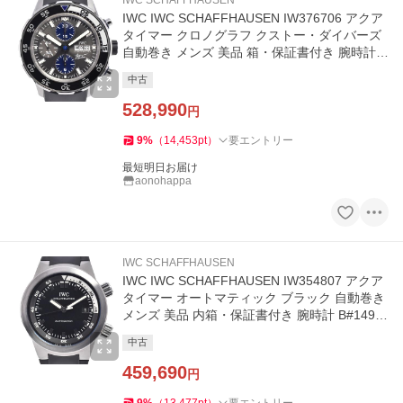
IWC SCHAFFHAUSEN
IWC IWC SCHAFFHAUSEN IW376706 アクア
タイマー クロノグラフ クストー・ダイバーズ
自動巻き メンズ 美品 箱・保証書付き 腕時計 B
#149541
中古
528,990
円
9
%
（
14,453
pt
）
要エントリー
最短明日お届け
aonohappa
IWC SCHAFFHAUSEN
IWC IWC SCHAFFHAUSEN IW354807 アクア
タイマー オートマティック ブラック 自動巻き
メンズ 美品 内箱・保証書付き 腕時計 B#1494
58
中古
459,690
円