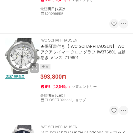
9
%
（
13,477
pt
）
要エントリー
最短明日お届け
aonohappa
IWC SCHAFFHAUSEN
★保証書付き【IWC SCHAFFHAUSEN】IWC
アクアタイマー クロノグラフ IW376801 自動
巻き メンズ_719801
中古
393,800
円
9
%
（
12,549
pt
）
要エントリー
最短明日お届け
CLOSER Yahoo!ショップ
IWC SCHAFFHAUSEN