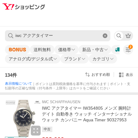
2
送料無料
価格帯
新品・中古
アナログ式/デジタル式
ブランド
カテゴリ
134
件
おすすめ順
表示
表示情報について
｜ポイントは原則税抜価格を基準に付与されます｜ポイント・支
払額等の正確な情報（付与条件・上限等）はカートをご確認ください
IWC SCHAFFHAUSEN
IWC アクアタイマー IW354805 メンズ 腕時計
デイト 自動巻き ウォッチ インターナショナル
ウォッチ カンパニー Aqua Timer 90327953
中古