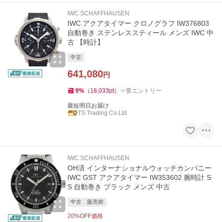
IWC SCHAFFHAUSEN
IWC アクアタイマー クロノグラフ IW376803
自動巻き ステンレススティール メンズ IWC 中
古 【時計】
中古
641,080
円
9
%
（
16,033
pt
）
要エントリー
最短明日お届け
TS Trading Co Ltd
IWC SCHAFFHAUSEN
OH済 インターナショナルウォッチカンパニー
IWC GST アクアタイマー IW353602 腕時計 S
S 自動巻き ブラック メンズ 中古
中古
販売前
20
%OFF価格