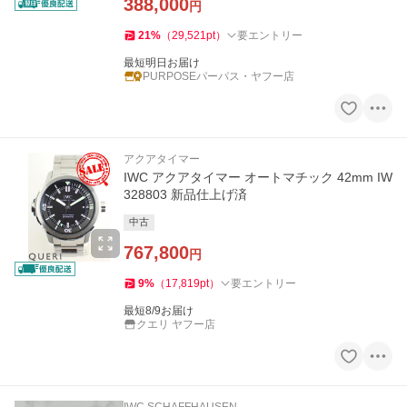
388,000
円
21
%
（
29,521
pt
）
要エントリー
最短明日お届け
PURPOSEパーパス・ヤフー店
アクアタイマー
IWC アクアタイマー オートマチック 42mm IW
328803 新品仕上げ済
中古
767,800
円
9
%
（
17,819
pt
）
要エントリー
最短8/9お届け
クエリ ヤフー店