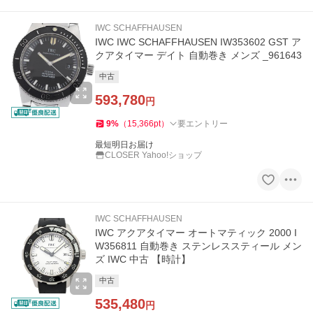
IWC SCHAFFHAUSEN
IWC IWC SCHAFFHAUSEN IW353602 GST ア
クアタイマー デイト 自動巻き メンズ _961643
中古
593,780
円
9
%
（
15,366
pt
）
要エントリー
最短明日お届け
CLOSER Yahoo!ショップ
IWC SCHAFFHAUSEN
IWC アクアタイマー オートマティック 2000 I
W356811 自動巻き ステンレススティール メン
ズ IWC 中古 【時計】
中古
535,480
円