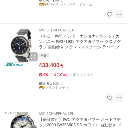
最短明日お届け
PURPOSEパーパス・ヤフー店
IWC SCHAFFHAUSEN
（中古）IWC インターナショナルウォッチカ
ンパニー IW371933 アクアタイマー クロノグ
ラフ 自動巻き ステンレススチール ラバー ブラ
ック シルバー 腕時計
中古
433,400
円
9
%
（
13,107
pt
）
要エントリー
最短明日お届け
ブランドシティ
IWC SCHAFFHAUSEN
【保証書付】IWC アクアタイマー オートマチ
ック2000 IW356805 SS ホワイト 自動巻き メ