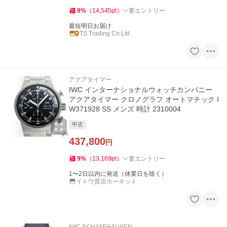
9
%
（
14,545
pt
）
要エントリー
最短明日お届け
TS Trading Co Ltd
アクアタイマー
IWC インターナショナルウォッチカンパニー
アクアタイマー クロノグラフ オートマチック I
W371928 SS メンズ 時計 2310004
中古
437,800
円
9
%
（
13,169
pt
）
要エントリー
1〜2日以内に発送（休業日を除く）
イトウ質店ホーネット