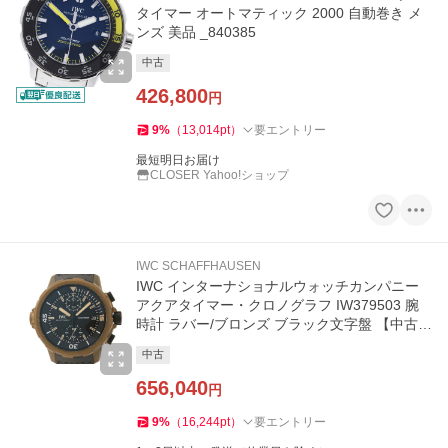
タイマー オートマティック 2000 自動巻き メ
ンズ 美品 _840385
中古
426,800
円
9
%
（
13,014
pt
）
要エントリー
最短明日お届け
CLOSER Yahoo!ショップ
IWC SCHAFFHAUSEN
IWC インターナショナルウォッチカンパニー
アクアタイマー・クロノグラフ IW379503 腕
時計 ラバー/ブロンズ ブラック文字盤 【中古】
472
中古
656,040
円
9
%
（
16,244
pt
）
要エントリー