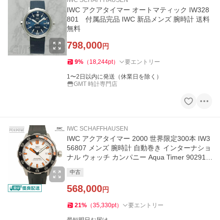
IWC SCHAFFHAUSEN
IWC アクアタイマー オートマティック IW328
801 付属品完品 IWC 新品メンズ 腕時計 送料
無料
798,000
円
9
%
（
18,244
pt
）
要エントリー
1〜2日以内に発送（休業日を除く）
GMT 時計専門店
IWC SCHAFFHAUSEN
IWC アクアタイマー 2000 世界限定300本 IW3
56807 メンズ 腕時計 自動巻き インターナショ
ナル ウォッチ カンパニー Aqua Timer 902912
82
中古
568,000
円
21
%
（
35,330
pt
）
要エントリー