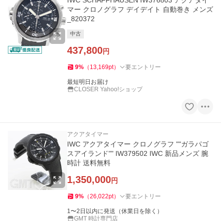
IWC SCHAFFHAUSEN IW376803 アクアタイ
マー クロノグラフ デイデイト 自動巻き メンズ
_820372
中古
437,800
円
9
%
（
13,169
pt
）
要エントリー
最短明日お届け
CLOSER Yahoo!ショップ
アクアタイマー
IWC アクアタイマー クロノグラフ ""ガラパゴ
スアイランド"" IW379502 IWC 新品メンズ 腕
時計 送料無料
1,350,000
円
9
%
（
26,022
pt
）
要エントリー
1〜2日以内に発送（休業日を除く）
GMT 時計専門店