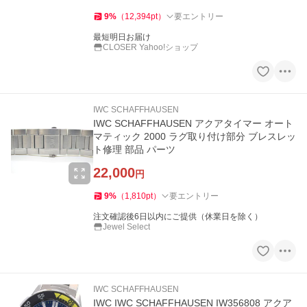
9
%
（
12,394
pt
）
要エントリー
最短明日お届け
CLOSER Yahoo!ショップ
IWC SCHAFFHAUSEN
IWC SCHAFFHAUSEN アクアタイマー オート
マティック 2000 ラグ取り付け部分 ブレスレッ
ト修理 部品 パーツ
22,000
円
9
%
（
1,810
pt
）
要エントリー
注文確認後6日以内にご提供（休業日を除く）
Jewel Select
IWC SCHAFFHAUSEN
IWC IWC SCHAFFHAUSEN IW356808 アクア