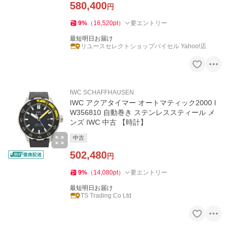
580,400
円
9
%
（
16,520
pt
）
要エントリー
最短明日お届け
リユースセレクトショップバイセル Yahoo!店
IWC SCHAFFHAUSEN
IWC アクアタイマー オートマティック2000 I
W356810 自動巻き ステンレススティール メ
ンズ IWC 中古 【時計】
中古
502,480
円
9
%
（
14,080
pt
）
要エントリー
最短明日お届け
TS Trading Co Ltd