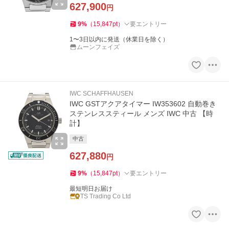
627,900
円
9
%
（
15,847
pt
）
要エントリー
1〜3日以内に発送（休業日を除く）
ムーンフェイズ
IWC SCHAFFHAUSEN
IWC GSTアクアタイマー IW353602 自動巻き
ステンレススティール メンズ IWC 中古 【時
計】
中古
627,880
円
9
%
（
15,847
pt
）
要エントリー
最短明日お届け
TS Trading Co Ltd