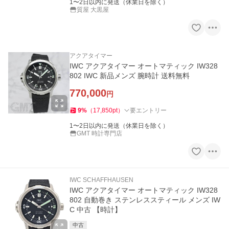
1〜2日以内に発送（休業日を除く）
質屋 大黒屋
アクアタイマー
IWC アクアタイマー オートマティック IW328
802 IWC 新品メンズ 腕時計 送料無料
770,000
円
9
%
（
17,850
pt
）
要エントリー
1〜2日以内に発送（休業日を除く）
GMT 時計専門店
IWC SCHAFFHAUSEN
IWC アクアタイマー オートマティック IW328
802 自動巻き ステンレススティール メンズ IW
C 中古 【時計】
中古