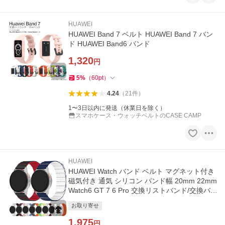
HUAWEI
HUAWEI Band 7 ベルト HUAWEI Band 7 バン
ド HUAWEI Band6 バンド
1,320
円
5
%
（
60
pt
）
4.24
（
21
件
）
1〜3日以内に発送（休業日を除く）
スマホケース・ウォッチベルトのCASE CAMP
HUAWEI
HUAWEI Watch バンド ベルト マグネット付き
磁気付き 通気 シリコン バンド幅 20mm 22mm
Watch6 GT 7 6 Pro 交換リストバンド/交換バ
ンド/交換ベルト
お取り寄せ
1,975
円