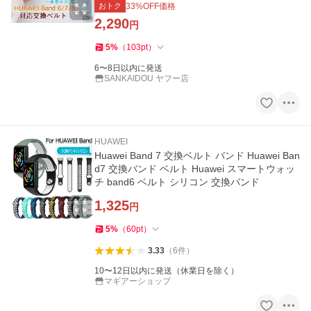
おトク
33
%OFF価格
2,290
円
5
%
（
103
pt
）
6〜8日以内に発送
SANKAIDOU ヤフー店
HUAWEI
Huawei Band 7 交換ベルト バンド Huawei Ban
d7 交換バンド ベルト Huawei スマートウォッ
チ band6 ベルト シリコン 交換バンド
1,325
円
5
%
（
60
pt
）
3.33
（
6
件
）
10〜12日以内に発送（休業日を除く）
マギアーショップ