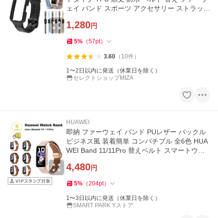
ェイ バンド スポーツ アクセサリー ストラップ
スマートウォッチ
1,280
円
5
%
（
57
pt
）
3.60
（
10
件
）
1〜2日以内に発送（休業日を除く）
セレクトショップMIZA
HUAWEI
即納 ファーウェイ バンド PUレザー バックル
ビジネス風 装着簡単 コンパチブル 全6色 HUA
WEI Band 11/11Pro 替えベルト スマートウォ
ッチ 送料無料
4,480
円
5
%
（
204
pt
）
1〜3日以内に発送（休業日を除く）
SMART PARK Yストア