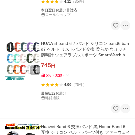
4.11
（
35
件
）
本日翌日お届け非対応
ロールショップ
HUAWEI band 6 7 バンド シリコン band6 ban
d7 ベルト リストバンド交換 柔らか ウォッチ
腕時計 ウェアラブルスポーツ SmartWatch ban
d
745
円
5
%
（
32
pt
）
4.00
（
75
件
）
最短8/12お届け
雑貨通販
Huawei Band 6 交換バンド 黒 Honor Band 6
互換 シリコン ベルト パーツ付き ファーウェイ