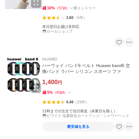
10
%
（
57
pt
）
要エントリー
3.60
（
5
件
）
本日翌日お届け非対応
ロールショップ
HUAWEI
ハーウェイ バンド6 ベルト Huawei band6 交
換バンド ラバー シリコン スポーツ ファ
1,400
円
5
%
（
63
pt
）
4.48
（
23
件
）
11時までの注文で当日発送（休業日を除く）
ビワイド 塩素除去カートリッジ・シャワーヘッド
最安値を見る