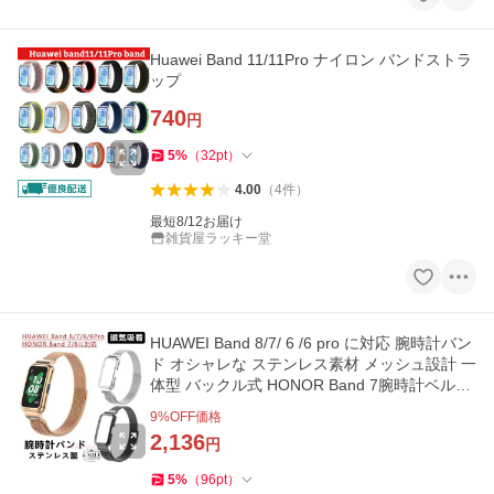
Huawei Band 11/11Pro ナイロン バンドストラ
ップ
740
円
5
%
（
32
pt
）
4.00
（
4
件
）
最短8/12お届け
雑貨屋ラッキー堂
HUAWEI Band 8/7/ 6 /6 pro に対応 腕時計バン
ド オシャレな ステンレス素材 メッシュ設計 一
体型 バックル式 HONOR Band 7腕時計ベルト
交換用 ベルト 替え
9
%OFF価格
2,136
円
5
%
（
96
pt
）