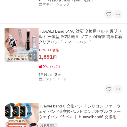
10〜12日以内に発送（休業日を除く）
マギアーショップ
HUAWEI Band 6/7/8 対応 交換用ベルト 透明ベ
ルト 一体型 PC製 軽量 ソフト 耐衝撃 簡単装着
クリアバンド スマートバンド
10
%OFF価格
1,691
円
5
%
（
76
pt
）
7日以内に発送
アストラロード
Huawei band 6 交換バンド シリコン ファーウ
ェイ バンド6 交換ベルト コンパチブル ファー
ウェイバンド6 ベルト Huaweiband6 交換用ベ
ルト Huawei band6 バンド
お取り寄せ