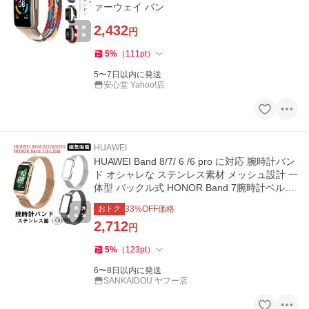
ァーウェイ バン
2,432
円
5
%
（
111
pt
）
5〜7日以内に発送
安心堂 Yahoo!店
HUAWEI
HUAWEI Band 8/7/ 6 /6 pro に対応 腕時計バン
ド オシャレな ステンレス素材 メッシュ設計 一
体型 バックル式 HONOR Band 7腕時計ベルト
交換用 ベルト 替え
おトク
33
%OFF価格
2,712
円
5
%
（
123
pt
）
6〜8日以内に発送
SANKAIDOU ヤフー店