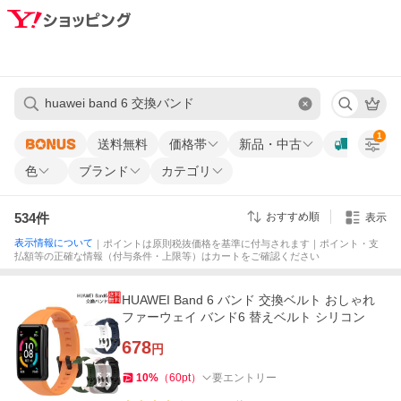
1
送料無料
価格帯
新品・中古
色
ブランド
カテゴリ
534
件
おすすめ順
表示
表示情報について
｜ポイントは原則税抜価格を基準に付与されます｜ポイント・支
払額等の正確な情報（付与条件・上限等）はカートをご確認ください
HUAWEI Band 6 バンド 交換ベルト おしゃれ
ファーウェイ バンド6 替えベルト シリコン
678
円
10
%
（
60
pt
）
要エントリー