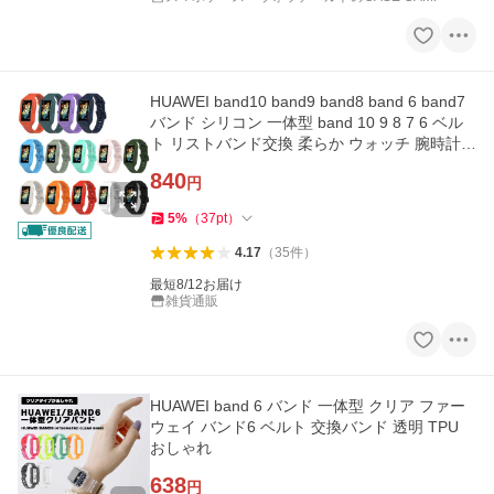
HUAWEI band10 band9 band8 band 6 band7
バンド シリコン 一体型 band 10 9 8 7 6 ベル
ト リストバンド交換 柔らか ウォッチ 腕時計
ウェアラブルスポーツ Sma
840
円
5
%
（
37
pt
）
4.17
（
35
件
）
最短8/12お届け
雑貨通販
HUAWEI band 6 バンド 一体型 クリア ファー
ウェイ バンド6 ベルト 交換バンド 透明 TPU
おしゃれ
638
円