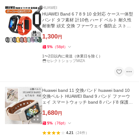
HUAWEI
HUAWEI Band 6 7 8 9 10 全対応 ケース一体型
バンド タフ素材 計10色 ハード ベルト 耐久性
耐衝撃 頑丈 交換 ファーウェイ 傷防止 ストラ
ップ スマートウォッチ
1,300
円
5
%
（
58
pt
）
1〜2日以内に発送（休業日を除く）
セレクトショップMIZA
Huawei band 11 交換バンド huawei band 10
交換ベルト HUAWEI Band 9 バンド ファーウ
ェイ スマートウォッチ band 8 バンド8 保護ケ
ース カバー Huawei band7
1,680
円
5
%
（
76
pt
）
4.21
（
24
件
）