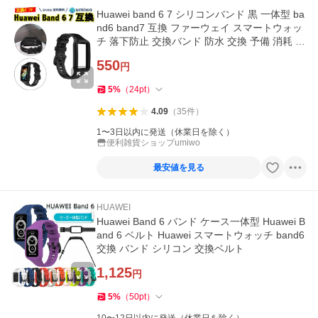
Huawei band 6 7 シリコンバンド 黒 一体型 ba
nd6 band7 互換 ファーウェイ スマートウォッ
チ 落下防止 交換バンド 防水 交換 予備 消耗 シ
ンプル 換えベルト
550
円
5
%
（
24
pt
）
4.09
（
35
件
）
1〜3日以内に発送（休業日を除く）
便利雑貨ショップumiwo
最安値を見る
HUAWEI
Huawei Band 6 バンド ケース一体型 Huawei B
and 6 ベルト Huawei スマートウォッチ band6
交換 バンド シリコン 交換ベルト
1,125
円
5
%
（
50
pt
）