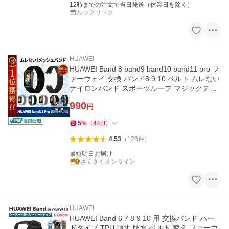
12時までの注文で当日発送（休業日を除く）
ルックリック
HUAWEI
HUAWEI Band 8 band9 band10 band11 pro フ
ァーウェイ 交換 バンド8 9 10 ベルト ムレない
ナイロンバンド スポーツループ マジックテー
プ 互換品
990
円
5
%
（
44
pt
）
4.53
（
126
件
）
最短明日お届け
さくさくオンライン
HUAWEI
HUAWEI Band 6 7 8 9 10 用 交換バンド ハー
ドタイプ TPU 頑丈 防水 ベルト 替え ファーウ