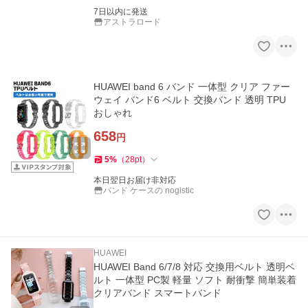
7日以内に発送
アストラロード
HUAWEI band 6 バンド 一体型 クリア ファー
ウェイ バンド6 ベルト 交換バンド 透明 TPU
おしゃれ
658
円
5
%
（
28
pt
）
本日翌日お届け非対応
バンド ケースの nogistic
HUAWEI
HUAWEI Band 6/7/8 対応 交換用ベルト 透明ベ
ルト 一体型 PC製 軽量 ソフト 耐衝撃 簡単装着
クリアバンド スマートバンド