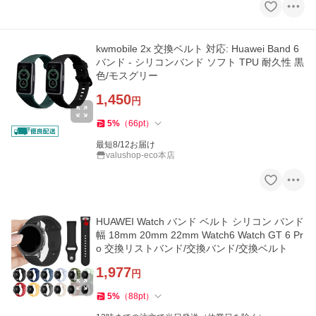
kwmobile 2x 交換ベルト 対応: Huawei Band 6
バンド - シリコンバンド ソフト TPU 耐久性 黒
色/モスグリー
1,450
円
5
%
（
66
pt
）
最短8/12お届け
valushop-eco本店
HUAWEI Watch バンド ベルト シリコン バンド
幅 18mm 20mm 22mm Watch6 Watch GT 6 Pr
o 交換リストバンド/交換バンド/交換ベルト
1,977
円
5
%
（
88
pt
）