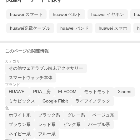
huawei スマート
huawei ベルト
huawei イヤホン
h
huawei充電ケーブル
huawei バンド
huawei スマホ
このページの関連情報
カテゴリ
その他ウェアラブル端末アクセサリー
スマートウォッチ本体
ブランド
HUAWEI
PDA工房
ELECOM
モットモット
Xiaomi
ミヤビックス
Google Fitbit
ライフイノテック
色
ホワイト系
ブラック系
グレー系
ベージュ系
ブラウン系
レッド系
ピンク系
パープル系
ネイビー系
ブルー系