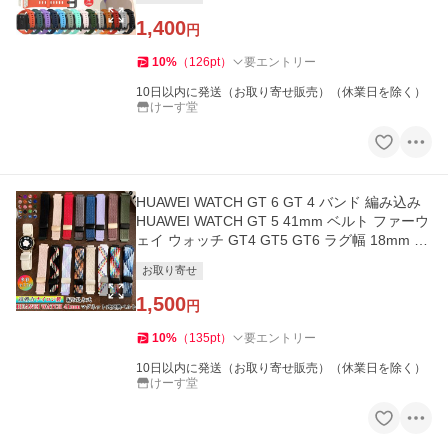
1,400
円
10
%
（
126
pt
）
要エントリー
10日以内に発送（お取り寄せ販売）（休業日を除く）
けーす堂
HUAWEI WATCH GT 6 GT 4 バンド 編み込み
HUAWEI WATCH GT 5 41mm ベルト ファーウ
ェイ ウォッチ GT4 GT5 GT6 ラグ幅 18mm 腕
時計 交換バンド ベルト 時計バンド
お取り寄せ
1,500
円
10
%
（
135
pt
）
要エントリー
10日以内に発送（お取り寄せ販売）（休業日を除く）
けーす堂