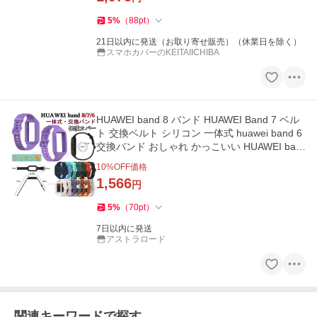
5
%
（
88
pt
）
21日以内に発送（お取り寄せ販売）（休業日を除く）
スマホカバーのKEITAIICHIBA
HUAWEI band 8 バンド HUAWEI Band 7 ベル
ト 交換ベルト シリコン 一体式 huawei band 6
交換バンド おしゃれ かっこいい HUAWEI ban
d 8 交換用バンド
10
%OFF価格
1,566
円
5
%
（
70
pt
）
7日以内に発送
アストラロード
関連キーワードで探す