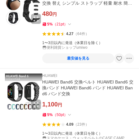
交換 替え シンプル ストラップ 軽量 耐水 簡単
付け外し 予備 消耗
480
円
5
%
（
21
pt
）
4.27
（
64
件
）
1〜3日以内に発送（休業日を除く）
便利雑貨ショップumiwo
最安値を見る
HUAWEI
HUAWEI Band6 交換ベルト HUAWEI Band6 交
換バンド HUAWEI Band6 バンド HUAWEI Ban
d6 バンド交換
1,100
円
5
%
（
50
pt
）
4.09
（
23
件
）
1〜3日以内に発送（休業日を除く）
スマホケース・ウォッチベルトのCASE CAMP