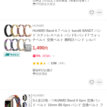
12時までの注文で当日発送（休業日を除く）
IT問屋名古屋店
HUAWEI
HUAWEI Band 6 7 ベルト band6 BAND7 バン
ド ステンレスベルト バンド6 バンド7 ウォッ
チベルト 交換ベルト 腕時計ハンド シルバ
1,490
円
5
%
（
67
pt
）
3.50
（
4
件
）
最短8/12お届け
雑貨通販
HUAWEI
S-L全12色・! HUAWEI Band 6 6pro 交換バン
ド ベルト 16mm B6 6pro バンド 交換ベルト フ