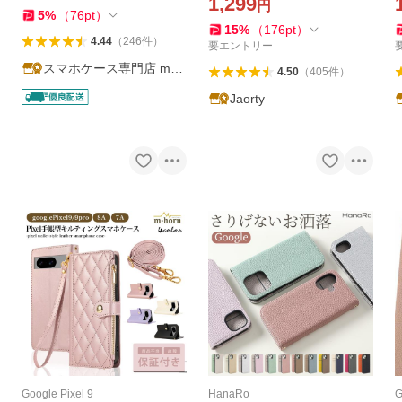
1,299
円
ー 手帳 シンプル 5G 耐衝撃
ル ピクセル 7 a 手帳カバー 6
e
5
%
（
76
pt
）
15
%
（
176
pt
）
スマホケース
a ケース
4.44
（
246
件
）
要エントリー
スマホケース専門店 matt
4.50
（
405
件
）
u
Jaorty
Google Pixel 9
HanaRo
G