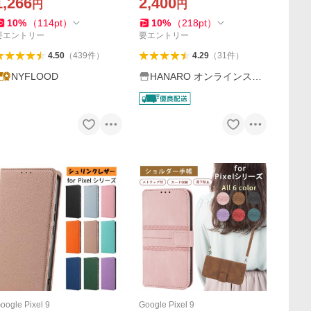
1,266
2,400
円
円
l 10 pro xl 8 7a 7 pro カー
ス ショルダーストラップ ス
10
%
（
114
pt
）
10
%
（
218
pt
）
ドポケット
マホショルダー
要エントリー
要エントリー
4.50
（
439
件
）
4.29
（
31
件
）
NYFLOOD
HANARO オンラインスト
ア
oogle Pixel 9
Google Pixel 9