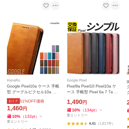
HanaRo
Google Pixel
g
Google Pixel10a ケース 手帳
Pixel9a Pixel10 Pixel10a ケ
型 グーグルピクセル10a ケ
ース 手帳型 Pixel 6a 7 7a 8 8
ク
ース Pixel9a Pixel9 Pixel8a P
a 9 ケース Pixel 9 9Pro 10 1
1,490
51
%OFF価格
おトク
円
ixel10 Pixel10Pro Pixel8 9Pr
0Pro XL 10a ケース 手帳型
g
1,460
円
o 9ProXL 8 Pro Pixel7a 7 6a
ケース スマホケース ピクセ
10
%
（
134
pt
）
スマホケース
ル10a ケース
要エントリー
10
%
（
132
pt
）
要エントリー
4.41
（
1,617
件
）