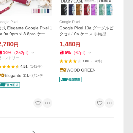
oogle Pixel
Google Pixel
式 Elegante Google Pixel 1
Google Pixel 10a グーグルピ
a 9a 9pro xl 8 8pro ケース
クセル10a ケース 手帳型 Pix
手帳型 ピクセル8 8pro ケー
el9 ピクセル9a ピクセル8a
2,780
1,480
円
円
ス Pixel7a 7 ケース 手帳 ブ
カバー 花柄 ピンク 黄色 暖色
ルーミー 花 携帯ケース YH
ツートーン
10
%
（
252
pt
）
5
%
（
67
pt
）
要エントリー
3.86
（
14
件
）
4.51
（
142
件
）
WOOD GREEN
Elegante エレガンテ