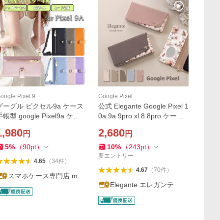
oogle Pixel 9
Google Pixel
グーグル ピクセル9a ケース
公式 Elegante Google Pixel 1
手帳型 google Pixel9a ケー
0a 9a 9pro xl 8 8pro ケース
ス クロシェットショルダー
手帳型 ピクセル8 8pro ケー
1,980
2,680
円
円
手帳 スマホショルダー カー
ス google pixel 7a 7 6a ケー
ドショルダー お財布 カバー
ス 手帳 カバー くすみ 花 ケ
5
%
（
90
pt
）
10
%
（
243
pt
）
手帳 スマホケース
ース YH
要エントリー
4.65
（
34
件
）
4.67
（
70
件
）
スマホケース専門店 matt
Elegante エレガンテ
u