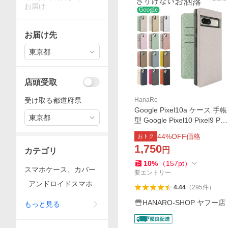
お届け
お届け先
東京都
店頭受取
受け取る都道府県
HanaRo
Google Pixel10a ケース 手帳
東京都
型 Google Pixel10 Pixel9 Pix
el9a Pixel 10 Pro Pixel9Pro P
44
%OFF価格
おトク
ixel9ProXL スマホケース ス
1,750
円
カテゴリ
マホケース 8 7a マグネット
バイカラー
10
%
（
157
pt
）
スマホケース、カバー
要エントリー
アンドロイドスマホ用
4.44
（
295
件
）
ケース
HANARO-SHOP ヤフー店
もっと見る