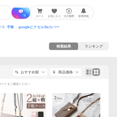
i と探す
カート
お気に入り
注文履歴
新着情報
ース
手帳
googleピクセル9aカバー
検索結果
ランキング
おすすめ順
商品価格
カートをご確認ください