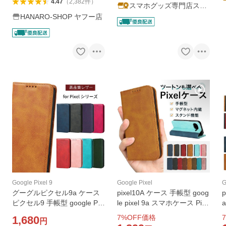
4.47
（
2,382
件
）
スマホグッズ専門店ステ
ラケース
HANARO-SHOP ヤフー店
Google Pixel 9
Google Pixel
G
グーグルピクセル9a ケース
pixel10A ケース 手帳型 goog
ピクセル9 手帳型 google Pix
le pixel 9a スマホケース Pixe
el9a ケース 9pro プロ 高品質
l 10 ケース ピクセル10pro xl
7
%OFF価格
7
1,680
円
レザー pixel9 pixel 9 a カバ
カバー pixel8aケース グーグ