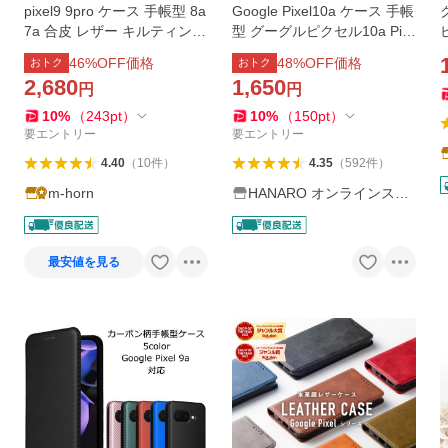
pixel9 9pro ケース 手帳型 8a
Google Pixel10a ケース 手帳
7a 合皮 レザー キルティング
型 グーグルピクセル10a Pix
ピクセル google グーグル
el9a Pixel 8a Pixel10 Pixel 1
46
%OFF価格
48
%OFF価格
おトク
おトク
0 Pro 9 9Pro 8 スマホケース
ー
2,680
1,650
円
円
7a 7 マグネット google バイ
カラー
10
%
（
243
pt
）
10
%
（
150
pt
）
要エントリー
要エントリー
4.40
（
10
件
）
4.35
（
592
件
）
m-horn
HANARO オンラインスト
ア
最安値を見る