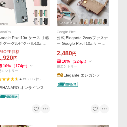
anaRo
Google Pixel
Google Pixel10a ケース 手帳
公式 Elegante 2wayファスナ
型 グーグルピクセル10a シ
ー Google Pixel 10a ケース
ョルダー セット ミラー付き
手帳型 Google pixel 9a 9pro
%OFF価格
2,480
円
ixel9a Pixel8a 10 10Pro 9
xl pixel8a 8 pro スマホケース
1,920
円
スマホケース スマホショル
ピクセル10a 9a 8a スマホシ
10
%
（
224
pt
）
10
%
（
174
pt
）
ダー ポケット付き
ョルダー YH
要エントリー
要エントリー
Elegante エレガンテ
4.35
（
117
件
）
HANARO オンラインスト
ア