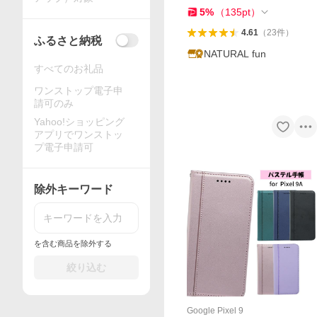
NewCocotte
5
%
（
135
pt
）
4.61
（
23
件
）
ふるさと納税
NATURAL fun
すべてのお礼品
ワンストップ電子申
請可のみ
Yahoo!ショッピング
アプリでワンストッ
プ電子申請可
除外キーワード
を含む商品を除外する
絞り込む
Google Pixel 9