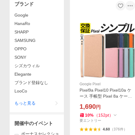
ブランド
Google
HanaRo
SHARP
SAMSUNG
OPPO
SONY
シズカウィル
Elegante
ブランド登録なし
Google Pixel
Pixel9a Pixel10 Pixel10a ケ
LooCo
ース 手帳型 Pixel 8a ケース
Pixel 9 9Pro 10 10Pro 10a ケ
もっと見る
1,690
円
ース 手帳型ケース スマホケ
ース シンプル ピクセル10a
10
%
（
152
pt
）
ケース
要エントリー
開催中のイベント
4.60
（
376
件
）
ボーナスセレクショ