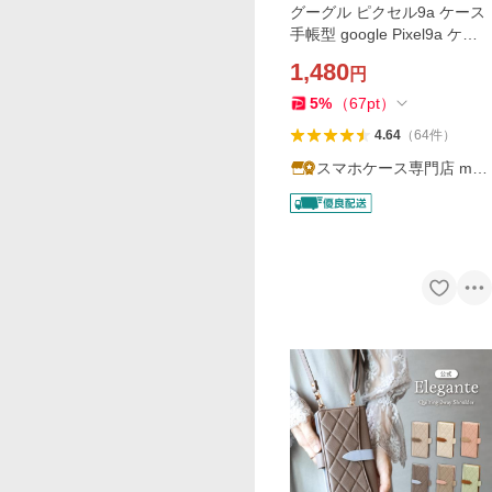
グーグル ピクセル9a ケース
手帳型 google Pixel9a ケー
ス パステル手帳 pixel 9a カ
1,480
円
バー 手帳 カラフル シンプル
ピクセル9a 5G おしゃれ 耐
5
%
（
67
pt
）
衝撃 スマホケース
4.64
（
64
件
）
スマホケース専門店 matt
u