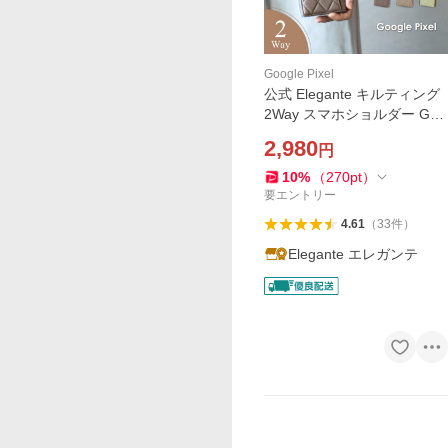
Google Pixel
公式 Elegante キルティング
2Way スマホショルダー Goo
gle Pixel 10a 9a 9pro xl 8a 8
2,980
円
pro ケース 手帳型 ピクセル9
a 8a ケース Pixel7a 7 スマホ
10
%
（
270
pt
）
ケース YH
要エントリー
4.61
（
33
件
）
Elegante エレガンテ