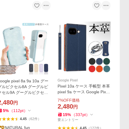
Google Pixel
oogle pixel 8a 9a 10a グー
Pixel 10a ケース 手帳型 本革
グルピクセル8A グーグルピ
pixel 9a ケース Google Pixel
セル9A グーグルピクセル1
10 pro XL カバー google 7a
0A ケース 手帳型 クリア goo
7
%OFF価格
2,480
円
5G スマホケース 耐衝撃 グ
lepixel Chrome
2,480
円
ーグル ピクセル 8a 手帳カバ
5
%
（
112
pt
）
15
%
（
337
pt
）
ー マグネット
4.45
（
62
件
）
要エントリー
NATURAL fun
4.45
（
122
件
）