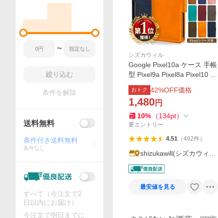
〜
シズカウィル
Google Pixel10a ケース 手帳
絞り込む
型 Pixel9a Pixel8a Pixel10 pr
o Pixel 8a 9 ピクセル 10a 9a
42
%OFF価格
おトク
条件を解除
ピクセル10a スマホケース
1,480
円
手帳 レザーケース シズカウ
ィルRe
10
%
（
134
pt
）
送料無料
要エントリー
4.51
（
492
件
）
条件付き送料無料
条件なし
shizukawill(シズカウィ
ル)
最安値を見る
すべて（今注文で2
日以内にお届け）
今注文で明日までに