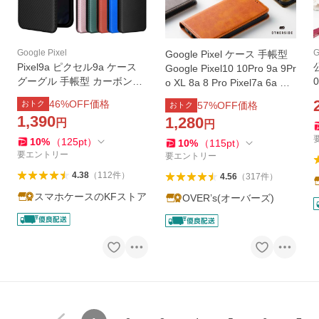
Google Pixel
G
Google Pixel ケース 手帳型
Pixel9a ピクセル9a ケース
公
Google Pixel10 10Pro 9a 9Pr
グーグル 手帳型 カーボン柄
0
o XL 8a 8 Pro Pixel7a 6a 手
Google Pixel9a 耐衝撃 薄型
帳型ケース スマホカバー ス
46
%OFF価格
おトク
57
%OFF価格
おトク
ピクセル9a スマホ 携帯 ソフ
マホケース グーグル ピクセ
1,390
1,280
円
トケース おしゃれ
円
ル 8pro 8 7a 6a
10
%
（
125
pt
）
10
%
（
115
pt
）
要エントリー
要エントリー
4.38
（
112
件
）
4.56
（
317
件
）
スマホケースのKFストア
OVER’s(オーバーズ)