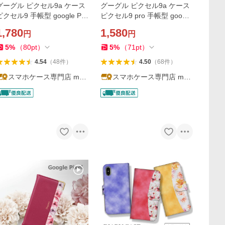
グーグル ピクセル9a ケース
グーグル ピクセル9a ケース
ピクセル9 手帳型 google Pix
ピクセル9 pro 手帳型 google
el9a ケース シュリンクレザ
Pixel9a ケース ショルダー手
1,780
1,580
円
円
 9pro プロ pixel9 pixel 9 a
帳 pixel9 pro スマホショルダ
カバー 手帳 5G 耐衝撃 スマ
ー カードショルダー カバー
5
%
（
80
pt
）
5
%
（
71
pt
）
ホケース
スマホケース
4.54
（
48
件
）
4.50
（
68
件
）
スマホケース専門店 matt
スマホケース専門店 matt
u
u