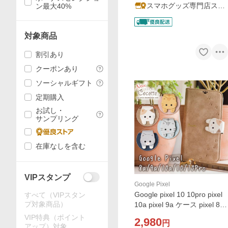
スマホグッズ専門店ステ
ン最大40%
ラケース
対象商品
割引あり
クーポンあり
ソーシャルギフト
定期購入
お試し・
サンプリング
在庫なしを含む
VIPスタンプ
Google Pixel
Google pixel 10 10pro pixel
すべて（VIPスタン
プ対象商品）
10a pixel 9a ケース pixel 8a
ケース 手帳型 pixel9a pixel8
VIP特典（ポイント
2,980
円
a スマホケース 猫 かわいい
アップ）対象