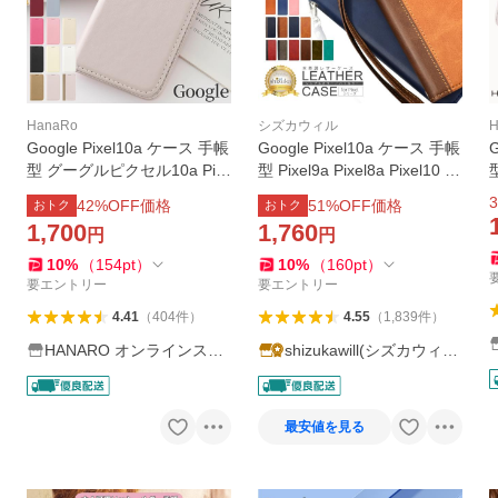
HanaRo
シズカウィル
H
Google Pixel10a ケース 手帳
Google Pixel10a ケース 手帳
型 グーグルピクセル10a Pix
型 Pixel9a Pixel8a Pixel10 pr
el9a Pixel8a Pixel10 Pixel10
o Pixel 10 Pixel 10a 9a 9 8a
3
42
%OFF価格
51
%OFF価格
おトク
おトク
Pro 9 9Pro 8 7a ピクセル9
ピクセル スマホケース 手帳
P
1,700
1,760
円
円
スマホケース 手帳型ケース
グーグル レザーケース シズ
PUレザー アモーレ
カウィル
10
%
（
154
pt
）
10
%
（
160
pt
）
要エントリー
要エントリー
4.41
（
404
件
）
4.55
（
1,839
件
）
HANARO オンラインスト
shizukawill(シズカウィ
ア
ル)
最安値を見る