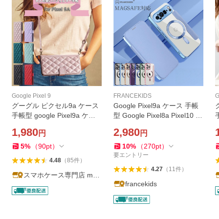
Google Pixel 9
FRANCEKIDS
G
グーグル ピクセル9a ケース
Google Pixel9a ケース 手帳
手帳型 google Pixel9a ケー
型 Google Pixel8a Pixel10 pr
ス キルティングショルダー
o 手帳型ケース Pixel 7a 9 手
1,980
2,980
円
円
スマホショルダー カードシ
帳 ピクセル 9pro ピクセル9a
ョルダー カバー 手帳 スマホ
スマホケース レザーケース
5
%
（
90
pt
）
10
%
（
270
pt
）
ケース
要エントリー
4.48
（
85
件
）
4.27
（
11
件
）
スマホケース専門店 matt
francekids
u