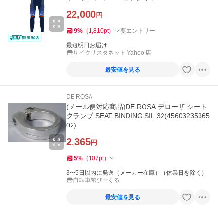
22,000
円
9
%
（
1,810
pt
）
要エントリー
最短明日お届け
サイクリスタネット Yahoo!店
最安値を見る
DE ROSA
(メール便対応商品)DE ROSA デローザ シート
クランプ SEAT BINDING SIL 32(45603235365
02)
2,365
円
5
%
（
107
pt
）
3〜5日以内に発送（メーカー在庫）（休業日を除く）
自転車館びーくる
最安値を見る