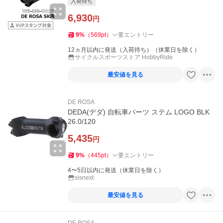
入荷待ち
6,930
円
9
%
（
569
pt
）
要エントリー
12ヵ月以内に発送（入荷待ち）（休業日を除く）
サイクルスポーツストア HobbyRide
最安値を見る
DE ROSA
DEDA(デダ) 自転車パーツ ステム LOGO BLK
26.0/120
5,435
円
9
%
（
445
pt
）
要エントリー
4〜5日以内に発送（休業日を除く）
sisnext
最安値を見る