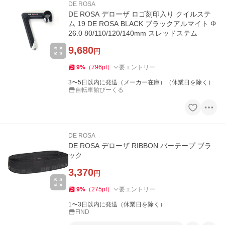
DE ROSA
DE ROSA デローザ ロゴ刻印入り クイルステ
ム 19 DE ROSA BLACK ブラックアルマイト Φ
26.0 80/110/120/140mm スレッドステム
9,680
円
9
%
（
796
pt
）
要エントリー
3〜5日以内に発送（メーカー在庫）（休業日を除く）
自転車館びーくる
DE ROSA
DE ROSA デローザ RIBBON バーテープ ブラ
ック
3,370
円
9
%
（
275
pt
）
要エントリー
1〜3日以内に発送（休業日を除く）
FIND