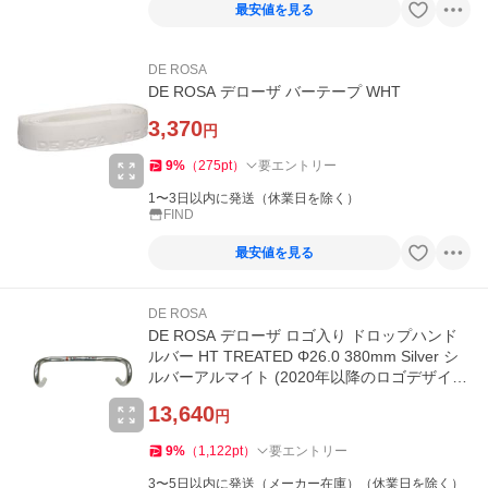
最安値を見る
DE ROSA
DE ROSA デローザ バーテープ WHT
3,370
円
9
%
（
275
pt
）
要エントリー
1〜3日以内に発送（休業日を除く）
FIND
最安値を見る
DE ROSA
DE ROSA デローザ ロゴ入り ドロップハンド
ルバー HT TREATED Φ26.0 380mm Silver シ
ルバーアルマイト (2020年以降のロゴデザイ
ン) (4589963697879)
13,640
円
9
%
（
1,122
pt
）
要エントリー
3〜5日以内に発送（メーカー在庫）（休業日を除く）