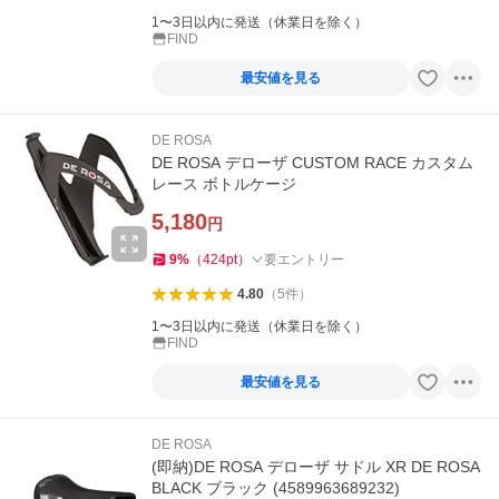
1〜3日以内に発送（休業日を除く）
FIND
最安値を見る
DE ROSA
DE ROSA デローザ CUSTOM RACE カスタム
レース ボトルケージ
5,180
円
9
%
（
424
pt
）
要エントリー
4.80
（
5
件
）
1〜3日以内に発送（休業日を除く）
FIND
最安値を見る
DE ROSA
(即納)DE ROSA デローザ サドル XR DE ROSA
BLACK ブラック (4589963689232)