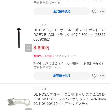
自転車館びーくる
最安値を見る
DE ROSA
DE ROSA デローザ アルミ製シートポスト FO
RGED BLACK ブラック Φ27.2 300mm (45899
63690351)
8,800
円
9
%
（
724
pt
）
要エントリー
3〜5日以内に発送（メーカー在庫）（休業日を除く）
自転車館びーくる
最安値を見る
DE ROSA
DE ROSA デローザ ロゴ刻印入り ステム 19 D
E ROSA DR-SL シルバーポリッシュ Φ26.0mm
90/110/120/130mm アヘッドステム