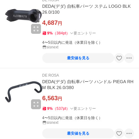
DE ROSA
DEDA(デダ) 自転車パーツ ステム LOGO BLK
26.0/100
4,687
円
9
%
（
384
pt
）
要エントリー
4〜5日以内に発送（休業日を除く）
sisnext
最安値を見る
DE ROSA
DEDA(デダ) 自転車パーツ ハンドル PIEGA RH
M BLK 26.0/380
6,563
円
9
%
（
537
pt
）
要エントリー
4〜5日以内に発送（休業日を除く）
sisnext
最安値を見る