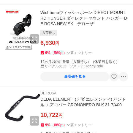
Wishboneウィッシュボーン DIRECT MOUNT
RD HUNGER ダイレクト マウント ハンガー D
E ROSA NEW SK デローザ
入荷待ち
6,930
円
9
%
（
569
pt
）
要エントリー
12ヵ月以内に発送（入荷待ち）（休業日を除く）
サイクルスポーツストア HobbyRide
最安値を見る
DE ROSA
DEDA ELEMENTI (デダ エレメンティ) ハンド
ル エアロバー CRONONERO BLK 31.7/400
10,722
円
9
%
（
880
pt
）
要エントリー