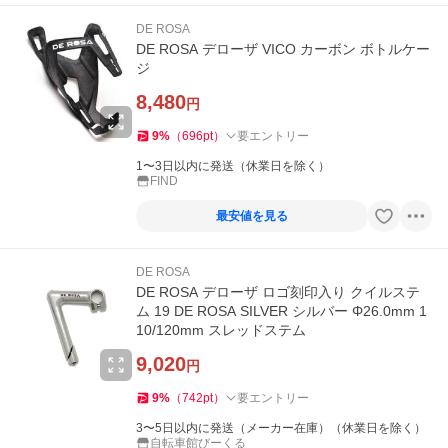
DE ROSA
DE ROSA デローザ VICO カーボン ボトルケー
ジ
8,480
円
9
%
（
696
pt
）
要エントリー
1〜3日以内に発送（休業日を除く）
FIND
最安値を見る
DE ROSA
DE ROSA デローザ ロゴ刻印入り クイルステ
ム 19 DE ROSA SILVER シルバー Φ26.0mm 1
10/120mm スレッドステム
9,020
円
9
%
（
742
pt
）
要エントリー
3〜5日以内に発送（メーカー在庫）（休業日を除く）
自転車館びーくる