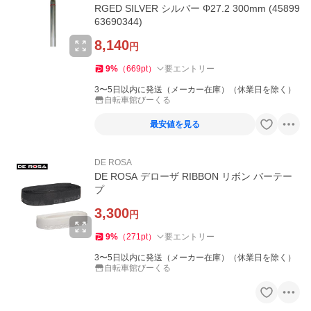
RGED SILVER シルバー Φ27.2 300mm (45899
63690344)
8,140
円
9
%
（
669
pt
）
要エントリー
3〜5日以内に発送（メーカー在庫）（休業日を除く）
自転車館びーくる
最安値を見る
DE ROSA
DE ROSA デローザ RIBBON リボン バーテー
プ
3,300
円
9
%
（
271
pt
）
要エントリー
3〜5日以内に発送（メーカー在庫）（休業日を除く）
自転車館びーくる