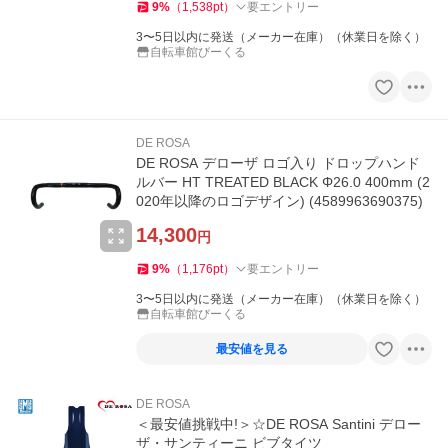
9
%
（
1,538
pt
）
要エントリー
3〜5日以内に発送（メーカー在庫）（休業日を除く）
自転車館びーくる
DE ROSA
DE ROSA デローザ ロゴ入り ドロップハンド
ルバー HT TREATED BLACK Φ26.0 400mm (2
020年以降のロゴデザイン) (4589963690375)
14,300
円
9
%
（
1,176
pt
）
要エントリー
3〜5日以内に発送（メーカー在庫）（休業日を除く）
自転車館びーくる
最安値を見る
DE ROSA
＜最安値挑戦中!＞☆DE ROSA Santini デロー
ザ・サンティーニ ビブタイツ