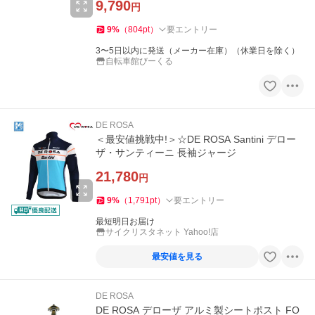
9,790
円
9
%
（
804
pt
）
要エントリー
3〜5日以内に発送（メーカー在庫）（休業日を除く）
自転車館びーくる
DE ROSA
＜最安値挑戦中!＞☆DE ROSA Santini デロー
ザ・サンティーニ 長袖ジャージ
21,780
円
9
%
（
1,791
pt
）
要エントリー
最短明日お届け
サイクリスタネット Yahoo!店
最安値を見る
DE ROSA
DE ROSA デローザ アルミ製シートポスト FO