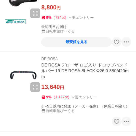
8,800
円
9
%
（
724
pt
）
要エントリー
最短明日お届け
自転車館びーくる
最安値を見る
DE ROSA
DE ROSA デローザ ロゴ入り ドロップハンド
ルバー 19 DE ROSA BLACK Φ26.0 380/420m
m
13,640
円
9
%
（
1,122
pt
）
要エントリー
3〜5日以内に発送（メーカー在庫）（休業日を除く）
自転車館びーくる