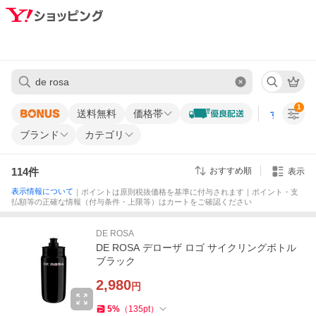
1
送料無料
価格帯
すべての条
ブランド
カテゴリ
114
件
おすすめ順
表示
表示情報について
｜ポイントは原則税抜価格を基準に付与されます｜ポイント・支
払額等の正確な情報（付与条件・上限等）はカートをご確認ください
DE ROSA
DE ROSA デローザ ロゴ サイクリングボトル
ブラック
2,980
円
5
%
（
135
pt
）