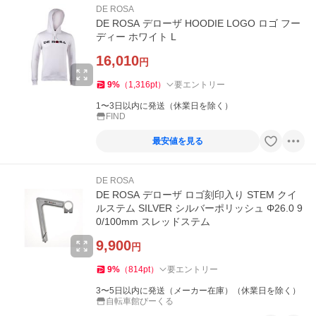
DE ROSA
DE ROSA デローザ HOODIE LOGO ロゴ フー
ディー ホワイト L
16,010
円
9
%
（
1,316
pt
）
要エントリー
1〜3日以内に発送（休業日を除く）
FIND
最安値を見る
DE ROSA
DE ROSA デローザ ロゴ刻印入り STEM クイ
ルステム SILVER シルバーポリッシュ Φ26.0 9
0/100mm スレッドステム
9,900
円
9
%
（
814
pt
）
要エントリー
3〜5日以内に発送（メーカー在庫）（休業日を除く）
自転車館びーくる