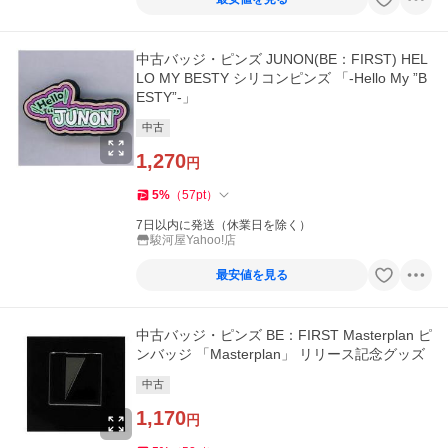
中古バッジ・ピンズ JUNON(BE：FIRST) HEL
LO MY BESTY シリコンピンズ 「-Hello My ”B
ESTY”-」
中古
1,270
円
5
%
（
57
pt
）
7日以内に発送（休業日を除く）
駿河屋Yahoo!店
最安値を見る
中古バッジ・ピンズ BE：FIRST Masterplan ピ
ンバッジ 「Masterplan」 リリース記念グッズ
中古
1,170
円