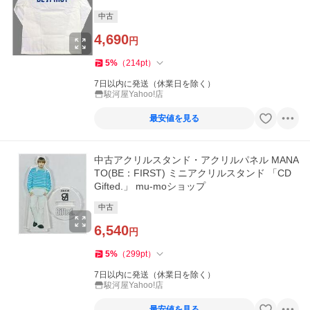
中古
4,690
円
5
%
（
214
pt
）
7日以内に発送（休業日を除く）
駿河屋Yahoo!店
最安値を見る
中古アクリルスタンド・アクリルパネル MANA
TO(BE：FIRST) ミニアクリルスタンド 「CD
Gifted.」 mu-moショップ
中古
6,540
円
5
%
（
299
pt
）
7日以内に発送（休業日を除く）
駿河屋Yahoo!店
最安値を見る