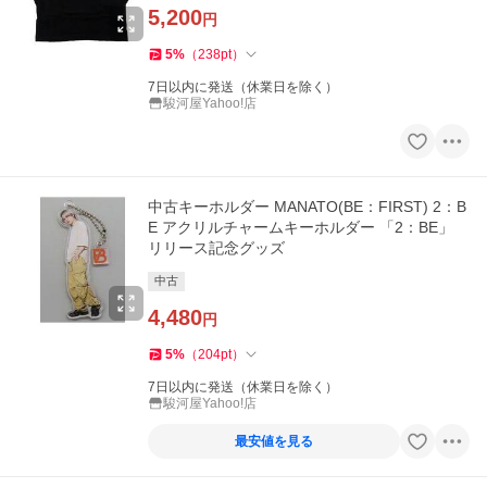
5,200
円
5
%
（
238
pt
）
7日以内に発送（休業日を除く）
駿河屋Yahoo!店
中古キーホルダー MANATO(BE：FIRST) 2：B
E アクリルチャームキーホルダー 「2：BE」
リリース記念グッズ
中古
4,480
円
5
%
（
204
pt
）
7日以内に発送（休業日を除く）
駿河屋Yahoo!店
最安値を見る