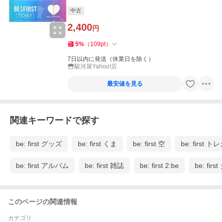
中古
2,400
円
5
%
（
109
pt
）
7日以内に発送（休業日を除く）
駿河屋Yahoo!店
最安値を見る
関連キーワードで探す
be: first グッズ
be: first くま
be: first 空
be: first ト
be: first アルバム
be: first 雑誌
be: first 2:be
be: fir
このページの関連情報
カテゴリ