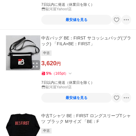
7日以内に発送（休業日を除く）
駿河屋Yahoo!店
最安値を見る
中古バッグ BE：FIRST サコッシュバッグ(ブラ
ック) 「FILA×BE：FIRST」
中古
3,620
円
5
%
（
165
pt
）
7日以内に発送（休業日を除く）
駿河屋Yahoo!店
最安値を見る
中古Tシャツ BE：FIRST ロングスリーブTシャ
ツ ブラック Mサイズ 「BE：F
中古