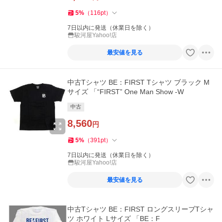
5
%
（
116
pt
）
7日以内に発送（休業日を除く）
駿河屋Yahoo!店
最安値を見る
中古Tシャツ BE：FIRST Tシャツ ブラック M
サイズ 「“FIRST” One Man Show -W
中古
8,560
円
5
%
（
391
pt
）
7日以内に発送（休業日を除く）
駿河屋Yahoo!店
最安値を見る
中古Tシャツ BE：FIRST ロングスリーブTシャ
ツ ホワイト Lサイズ 「BE：F