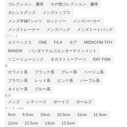
コレクション、趣味
その他コレクション、趣味
タレントグッズ
メンズトップス
メンズ半袖Tシャツ、カットソー
メンズパーカー
メンズトレーナー
メンズバッグ
メンズトートバッグ
ブランド
エイベックス
ONE
FILA
モア
MEDICOM TOY
BANDAI
バンダイナムコエンターテインメント
ソニーミュージック
タカラトミーアーツ
RAT FINK
色
ホワイト系
ブラック系
グレー系
ベージュ系
ブラウン系
レッド系
ピンク系
パープル系
ネイビー系
ブルー系
性別
メンズ
レディース
ボーイズ
ガールズ
サイズ（cm）
9cm
9.5cm
10cm
10.5cm
11cm
11.5cm
12cm
12.5cm
13cm
13.5cm