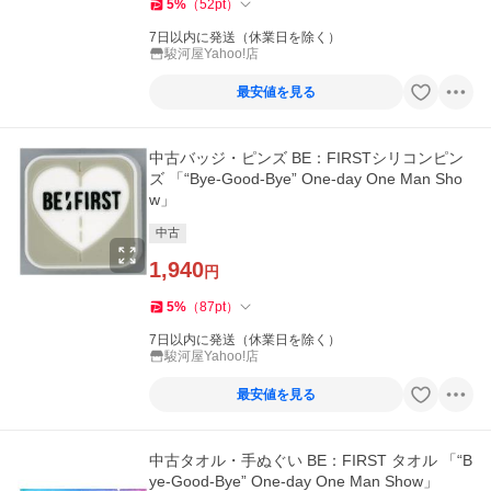
5
%
（
52
pt
）
7日以内に発送（休業日を除く）
駿河屋Yahoo!店
最安値を見る
中古バッジ・ピンズ BE：FIRSTシリコンピン
ズ 「“Bye-Good-Bye” One-day One Man Sho
w」
中古
1,940
円
5
%
（
87
pt
）
7日以内に発送（休業日を除く）
駿河屋Yahoo!店
最安値を見る
中古タオル・手ぬぐい BE：FIRST タオル 「“B
ye-Good-Bye” One-day One Man Show」