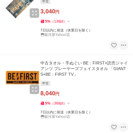
中古
3,040
円
5
%
（
138
pt
）
7日以内に発送（休業日を除く）
駿河屋Yahoo!店
中古タオル・手ぬぐい BE：FIRST×読売ジャイ
アンツ プレーヤーズフェイスタオル 「GIANT
S×BE：FIRST TV」
中古
8,040
円
5
%
（
368
pt
）
7日以内に発送（休業日を除く）
駿河屋Yahoo!店