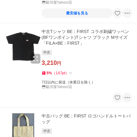
駿河屋Yahoo!店
最安値を見る
中古Tシャツ BE：FIRST コラボ刺繍ワッペン
(BFワンポイント)Tシャツ ブラック Mサイズ
「FILA×BE：FIRST」
中古
3,210
円
5
%
（
147
pt
）
7日以内に発送（休業日を除く）
駿河屋Yahoo!店
中古バッグ BE：FIRST ロゴハンドルトートバ
ッグ
中古