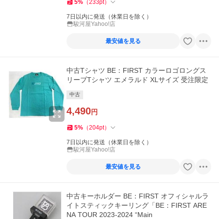
5
%
（
233
pt
）
7日以内に発送（休業日を除く）
駿河屋Yahoo!店
最安値を見る
中古Tシャツ BE：FIRST カラーロゴロングス
リーブTシャツ エメラルド XLサイズ 受注限定
中古
4,490
円
5
%
（
204
pt
）
7日以内に発送（休業日を除く）
駿河屋Yahoo!店
最安値を見る
中古キーホルダー BE：FIRST オフィシャルラ
イトスティックキーリング「BE：FIRST ARE
NA TOUR 2023-2024 “Main