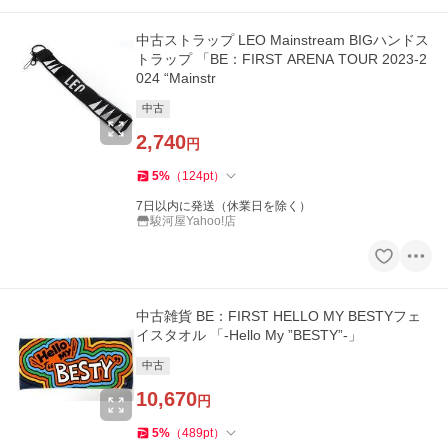
中古ストラップ LEO Mainstream BIGハンドス
トラップ 「BE：FIRST ARENA TOUR 2023-2
024 “Mainstr
中古
2,740
円
5
%
（
124
pt
）
7日以内に発送（休業日を除く）
駿河屋Yahoo!店
中古雑貨 BE：FIRST HELLO MY BESTYフェ
イスタオル 「-Hello My ”BESTY”-」
中古
10,670
円
5
%
（
489
pt
）