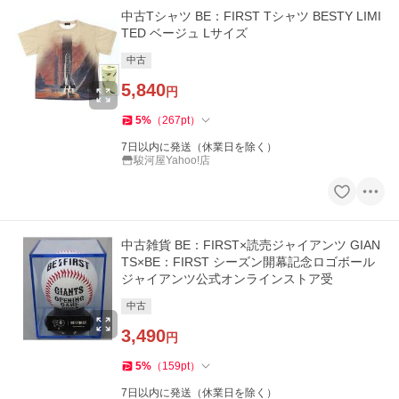
中古Tシャツ BE：FIRST Tシャツ BESTY LIMI
TED ベージュ Lサイズ
中古
5,840
円
5
%
（
267
pt
）
7日以内に発送（休業日を除く）
駿河屋Yahoo!店
中古雑貨 BE：FIRST×読売ジャイアンツ GIAN
TS×BE：FIRST シーズン開幕記念ロゴボール
ジャイアンツ公式オンラインストア受
中古
3,490
円
5
%
（
159
pt
）
7日以内に発送（休業日を除く）