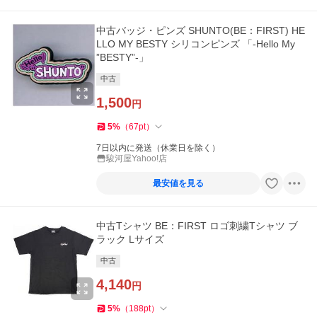
中古バッジ・ピンズ SHUNTO(BE：FIRST) HE
LLO MY BESTY シリコンピンズ 「-Hello My
”BESTY”-」
中古
1,500
円
5
%
（
67
pt
）
7日以内に発送（休業日を除く）
駿河屋Yahoo!店
最安値を見る
中古Tシャツ BE：FIRST ロゴ刺繍Tシャツ ブ
ラック Lサイズ
中古
4,140
円
5
%
（
188
pt
）