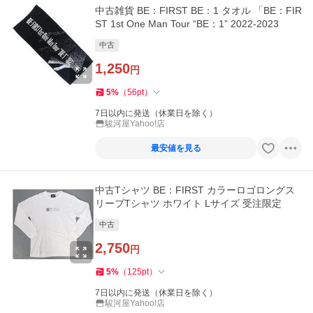
中古雑貨 BE：FIRST BE：1 タオル 「BE：FIR
ST 1st One Man Tour “BE：1” 2022-2023
中古
1,250
円
5
%
（
56
pt
）
7日以内に発送（休業日を除く）
駿河屋Yahoo!店
最安値を見る
中古Tシャツ BE：FIRST カラーロゴロングス
リーブTシャツ ホワイト Lサイズ 受注限定
中古
2,750
円
5
%
（
125
pt
）
7日以内に発送（休業日を除く）
駿河屋Yahoo!店