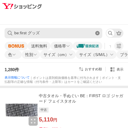
送料無料
価格帯
すべての条
色
性別
サイズ（cm）
サイズ（S/M/L）
ブラ
1,280
件
おすすめ順
表示
表示情報について
｜ポイントは原則税抜価格を基準に付与されます｜ポイント・支
払額等の正確な情報（付与条件・上限等）はカートをご確認ください
中古タオル・手ぬぐい BE：FIRST ロゴ ジャガ
ード フェイスタオル
中古
5,110
円