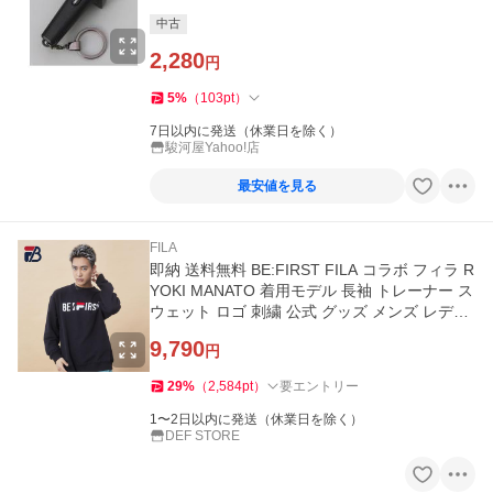
中古
2,280
円
5
%
（
103
pt
）
7日以内に発送（休業日を除く）
駿河屋Yahoo!店
最安値を見る
FILA
即納 送料無料 BE:FIRST FILA コラボ フィラ R
YOKI MANATO 着用モデル 長袖 トレーナー ス
ウェット ロゴ 刺繍 公式 グッズ メンズ レディ
ース ユニセックス
9,790
円
29
%
（
2,584
pt
）
要エントリー
1〜2日以内に発送（休業日を除く）
DEF STORE