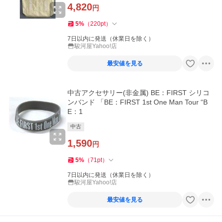
4,820
円
5
%
（
220
pt
）
7日以内に発送（休業日を除く）
駿河屋Yahoo!店
最安値を見る
中古アクセサリー(非金属) BE：FIRST シリコ
ンバンド 「BE：FIRST 1st One Man Tour “B
E：1
中古
1,590
円
5
%
（
71
pt
）
7日以内に発送（休業日を除く）
駿河屋Yahoo!店
最安値を見る