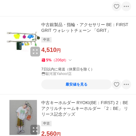
中古銀製品・指輪・アクセサリー BE：FIRST
GRIT ウォレットチェーン 「GRIT」
中古
4,510
円
5
%
（
206
pt
）
7日以内に発送（休業日を除く）
駿河屋Yahoo!店
最安値を見る
中古キーホルダー RYOKI(BE：FIRST) 2：BE
アクリルチャームキーホルダー 「2：BE」 リ
リース記念グッズ
中古
2,560
円