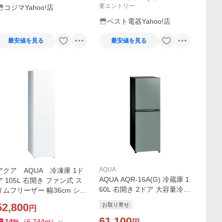
要エントリー
コジマYahoo!店
ベスト電器Yahoo!店
最安値を見る
最安値を見る
AQUA
アクア AQUA 冷凍庫 1ド
AQUA AQR-16A(G) 冷蔵庫 1
ア 105L 右開き ファン式 ス
60L 右開き 2ドア 大容量冷凍
リムフリーザー 幅36cm シル
庫 耐熱トップテーブル 静音
キーホワイト AQF-SF11A-
52,800
お取り寄せ
円
設計 AQR-16A(G) グレー系
W（標準設置無料）
61,100
14
%
（
6,744
pt
）