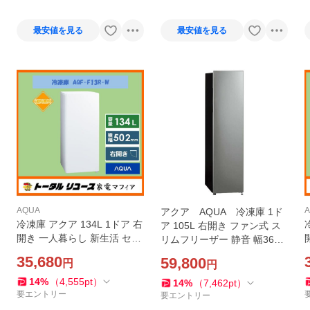
最安値を見る
最安値を見る
AQUA
アクア AQUA 冷凍庫 1ド
冷凍庫 アクア 134L 1ドア 右
ア 105L 右開き ファン式 ス
開き 一人暮らし 新生活 セカ
リムフリーザー 静音 幅36cm
ンド スリム AQF-F13R-W ア
ダークシルバー AQF-SFA1
35,680
59,800
円
円
ウトレット
1A-DS（標準設置無料）
14
%
（
4,555
pt
）
14
%
（
7,462
pt
）
要エントリー
要エントリー