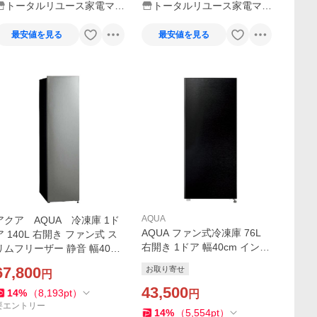
トータルリユース家電マフ
トータルリユース家電マフ
ィア
ィア
最安値を見る
最安値を見る
AQUA
アクア AQUA 冷凍庫 1ド
AQUA ファン式冷凍庫 76L
ア 140L 右開き ファン式 ス
右開き 1ドア 幅40cm インバ
リムフリーザー 静音 幅40cm
ーター搭載 エネ静音 引き出
ダークシルバー AQF-SFA1
67,800
お取り寄せ
円
し式バスケット AQF-SFA8R
4A-DS（標準設置無料）
(K) ブラック系
43,500
14
%
（
8,193
pt
）
円
要エントリー
14
%
（
5,554
pt
）