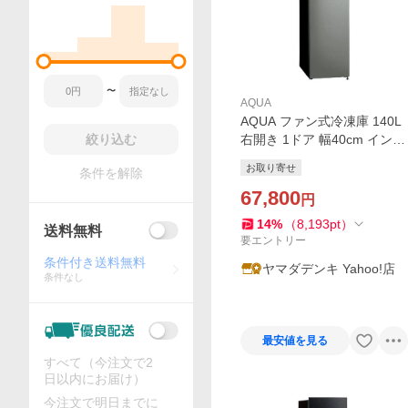
〜
AQUA
AQUA ファン式冷凍庫 140L
絞り込む
右開き 1ドア 幅40cm インバ
ーター搭載 温度切替機能 引
お取り寄せ
条件を解除
き出し4段 AQF-SFA14A(DS)
シルバー系 2026年
67,800
円
14
%
（
8,193
pt
）
送料無料
要エントリー
条件付き送料無料
ヤマダデンキ Yahoo!店
条件なし
最安値を見る
すべて（今注文で2
日以内にお届け）
今注文で明日までに