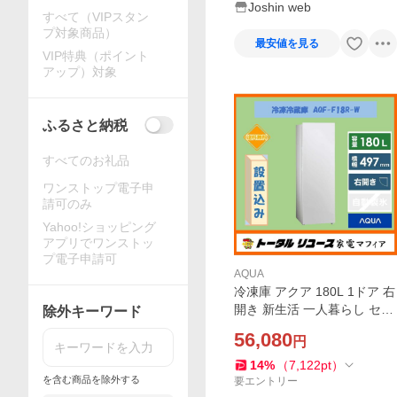
Joshin web
すべて（VIPスタン
プ対象商品）
最安値を見る
VIP特典（ポイント
アップ）対象
ふるさと納税
すべてのお礼品
ワンストップ電子申
請可のみ
Yahoo!ショッピング
アプリでワンストッ
プ電子申請可
AQUA
冷凍庫 アクア 180L 1ドア 右
開き 新生活 一人暮らし セカ
除外キーワード
ンド スリム AQF-F18R-W ア
56,080
円
ウトレット
14
%
（
7,122
pt
）
を含む商品を除外する
要エントリー