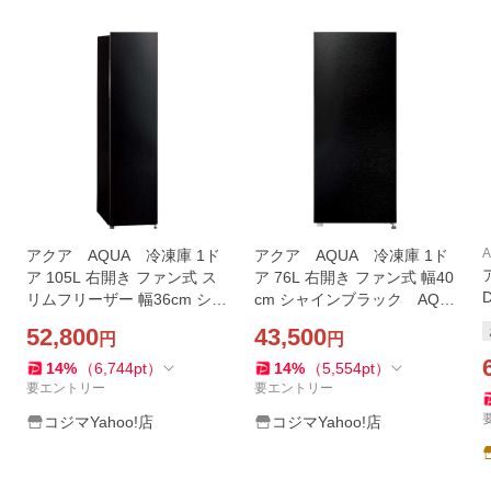
アクア AQUA 冷凍庫 1ド
アクア AQUA 冷凍庫 1ド
ア 105L 右開き ファン式 ス
ア 76L 右開き ファン式 幅40
リムフリーザー 幅36cm シル
cm シャインブラック AQF-
キーブラック AQF-SF11A-
SFA8R-K（標準設置無料）
52,800
43,500
円
円
K（標準設置無料）
14
%
（
6,744
pt
）
14
%
（
5,554
pt
）
要エントリー
要エントリー
コジマYahoo!店
コジマYahoo!店