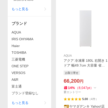
もっと見る
ブランド
AQUA
IRIS OHYAMA
Haier
TOSHIBA
AQUA
三菱電機
アクア 冷凍庫 180L 右開き 1
ドア 幅49.7cm 大容量 省エ
ONE STEP
ネ 自動霜取 ファン式 AQF-F
VERSOS
お取り寄せ
18R(W) ホワイト系 2024年
A&R
66,200
円
富士通
14
%
（
8,047
pt
）
要エントリー
ブランド登録なし
5.00
（
4
件
）
もっと見る
ヤマダデンキ Yahoo!店