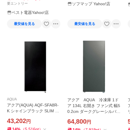
要エントリー
ソフマップ Yahoo!店
ベスト電器Yahoo!店
最安値を見る
最安値を見る
AQUA
アクア AQUA 冷凍庫 1ド
アクア(AQUA) AQF-SFA8R-
ア 134L 右開き ファン式 幅5
K シャインブラック SLIM F
0.2cm ダークグレーシルバ
REEZER ファン式冷凍庫 76
ー AQF-FA13A-DS（標準設
43,202
64,800
円
円
L 右開き 幅400mm
置無料）
14
%
（
5,516
pt
）
14
%
（
7,919
pt
）