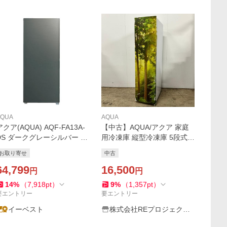
AQUA
AQUA
アクア(AQUA) AQF-FA13A-
【中古】AQUA/アクア 家庭
DS ダークグレーシルバー フ
用冷凍庫 縦型冷凍庫 5段式
ァン式 冷凍庫 右開き インバ
バスケット4個 AQF-SF10K
お取り寄せ
中古
ーター搭載 134L
102L W360×D635×H1,455
64,799
(mm) 2021年製
16,500
円
円
14
%
（
7,918
pt
）
9
%
（
1,357
pt
）
要エントリー
要エントリー
イーベスト
株式会社REプロジェクトE
XIT