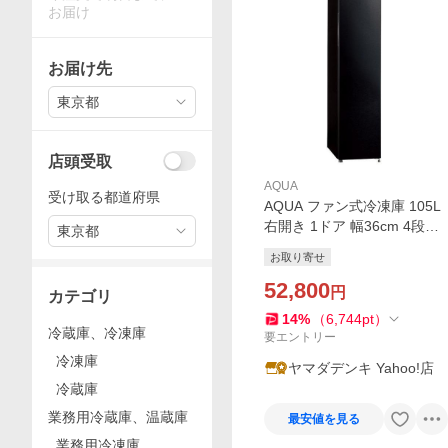
お届け
お届け先
東京都
店頭受取
AQUA
受け取る都道府県
AQUA ファン式冷凍庫 105L
右開き 1ドア 幅36cm 4段引
東京都
き出し式バスケット 全段強
お取り寄せ
化処理ガラス棚 AQF-SF11A
(K) ブラック系 2026年
52,800
円
カテゴリ
14
%
（
6,744
pt
）
冷蔵庫、冷凍庫
要エントリー
冷凍庫
ヤマダデンキ Yahoo!店
冷蔵庫
業務用冷蔵庫、温蔵庫
最安値を見る
業務用冷凍庫