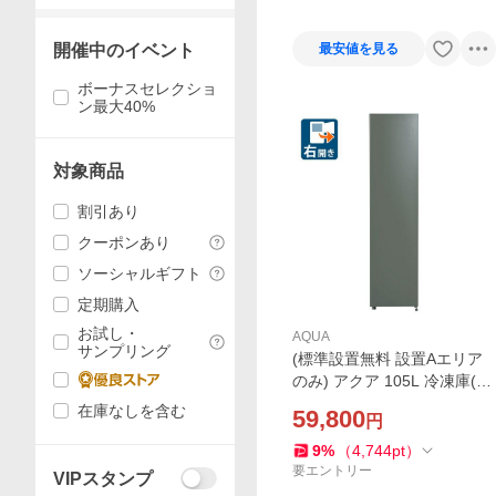
開催中のイベント
最安値を見る
ボーナスセレクショ
ン最大40%
対象商品
割引あり
クーポンあり
ソーシャルギフト
定期購入
お試し・
AQUA
サンプリング
(標準設置無料 設置Aエリア
のみ) アクア 105L 冷凍庫(右
開き)ダークシルバー (フリー
在庫なしを含む
59,800
円
ザー)AQUA AQF-SFA11A-DS
返品種別A
9
%
（
4,744
pt
）
要エントリー
VIPスタンプ