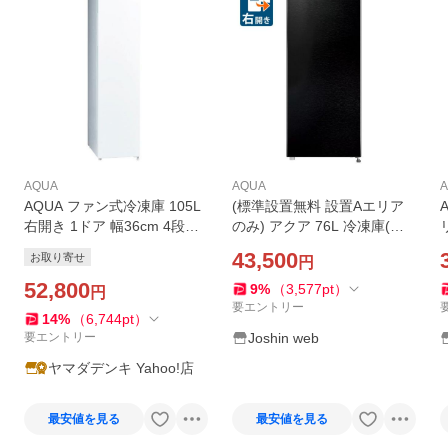
AQUA
AQUA
AQUA ファン式冷凍庫 105L
(標準設置無料 設置Aエリア
右開き 1ドア 幅36cm 4段引
のみ) アクア 76L 冷凍庫(右
き出し式バスケット 全段強
開き)シャインブラック (フリ
43,500
お取り寄せ
円
化処理ガラス棚 AQF-SF11A
ーザー) AQUA AQF-SFA8R-
(W) ホワイト系 2026年
52,800
K 返品種別A
9
%
（
3,577
pt
）
円
要エントリー
14
%
（
6,744
pt
）
要エントリー
Joshin web
ヤマダデンキ Yahoo!店
最安値を見る
最安値を見る