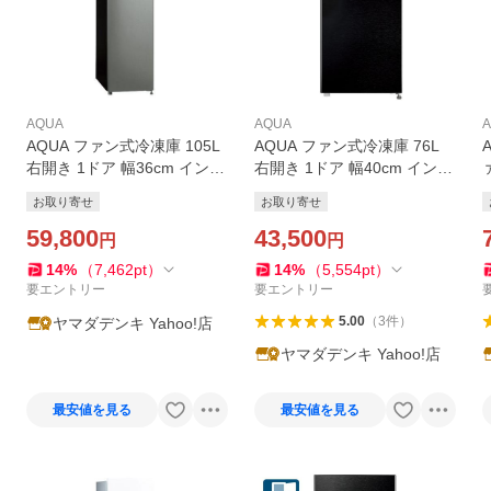
AQUA
AQUA
AQUA ファン式冷凍庫 105L
AQUA ファン式冷凍庫 76L
右開き 1ドア 幅36cm インバ
右開き 1ドア 幅40cm インバ
ーター搭載 4段引き出し式バ
ーター搭載 エネ静音 引き出
お取り寄せ
お取り寄せ
スケット AQF-SFA11A(DS)
し式バスケット AQF-SFA8R
シルバー系 2026年
59,800
(K) ブラック系
43,500
円
円
14
%
（
7,462
pt
）
14
%
（
5,554
pt
）
要エントリー
要エントリー
5.00
（
3
件
）
ヤマダデンキ Yahoo!店
ヤマダデンキ Yahoo!店
最安値を見る
最安値を見る