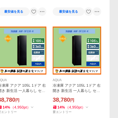
最安値を見る
最安値を見る
AQUA
AQUA
冷凍庫 アクア 105L 1ドア 右
冷凍庫 アクア 105L 1ドア 右
開き 新生活 一人暮らし セカ
開き 新生活 一人暮らし セカ
ンド スリム AQF-SF11R-K
ンド スリム AQF-SF11R-K
38,780
38,780
円
円
アウトレット N802
アウトレット N803
14
%
（
4,950
pt
）
14
%
（
4,950
pt
）
要エントリー
要エントリー