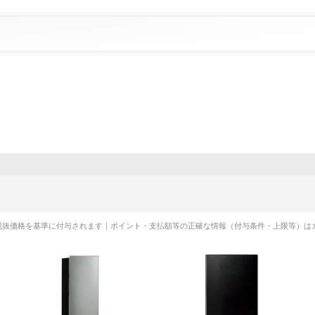
税抜価格を基準に付与されます｜ポイント・支払額等の正確な情報（付与条件・上限等）は