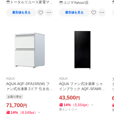
トータルリユース家電マフ
コジマYahoo!店
ィア
最安値を見る
最安値を見る
AQUA
AQUA
AQUA AQF-DFA15R(W) フ
AQUA ファン式冷凍庫 シャ
ァン式冷凍庫 2ドア 引き出し
インブラック AQF-SFA8R
タイプ 145L サテンホワイト
(K) ［幅40cm /76L /1ドア /右
43,500
お取り寄せ
円
開きタイプ /2025年］ 【お届
71,700
け日時指定不可】
14
%
（
5,554
pt
）
円
要エントリー
14
%
（
8,549
pt
）