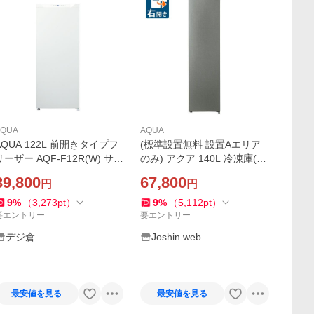
AQUA
AQUA
AQUA 122L 前開きタイプフ
(標準設置無料 設置Aエリア
リーザー AQF-F12R(W) サテ
のみ) アクア 140L 冷凍庫(右
ンホワイト AQFF12RW ※配
開き)ダークシルバー (フリー
39,800
67,800
円
円
送エリア内送料標準設置無料
ザー)AQUA AQF-SFA14A-D
S 返品種別A
9
%
（
3,273
pt
）
9
%
（
5,112
pt
）
要エントリー
要エントリー
デジ倉
Joshin web
最安値を見る
最安値を見る