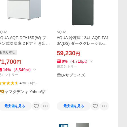
AQUA
AQUA
AQUA AQF-DFA15R(W) フ
AQUA 冷凍庫 134L AQF-FA1
ァン式冷凍庫 2ドア 引き出し
3A(DS) ダークグレーシルバ
タイプ 145L サテンホワイト
ー 前開きフリーザー 右開き
59,230
お取り寄せ
円
引き出し式 ファン式 自動霜
71,700
取り 急速冷凍
9
%
（
4,718
pt
）
円
要エントリー
14
%
（
8,549
pt
）
要エントリー
B-サプライズ
4.50
（
4
件
）
ヤマダデンキ Yahoo!店
最安値を見る
最安値を見る