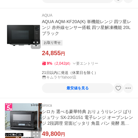
AQUA
AQUA AQM-KF20A(K) 単機能レンジ 四ツ星レ
ンジ 赤外線センサー搭載 四ツ星解凍機能 20L
ブラック
お取り寄せ
24,855
円
9
%
（
2,042
pt
）
要エントリー
21日以内に発送（休業日を除く）
キムラヤYahoo!店
最安値を見る
siroca
シロカ 選べる豪華特典 おりょうりレンジ ぱり
ジュワッ SX-23G151 電子レンジ オーブンレン
ジ 2段調理 背面ピッタリ 角皿 パン 発酵 黒皿
おすすめ 焼き魚 主婦
49,800
円