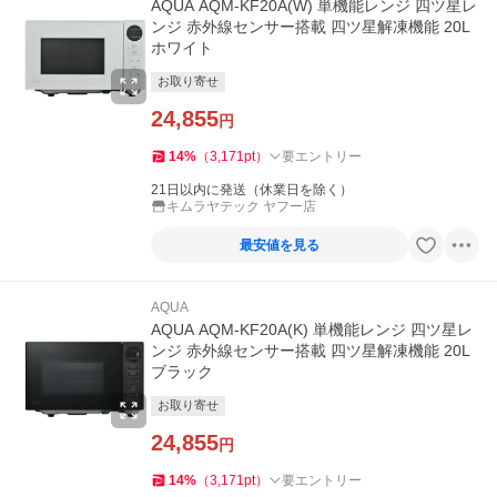
AQUA AQM-KF20A(W) 単機能レンジ 四ツ星レ
ンジ 赤外線センサー搭載 四ツ星解凍機能 20L
ホワイト
お取り寄せ
24,855
円
14
%
（
3,171
pt
）
要エントリー
21日以内に発送（休業日を除く）
キムラヤテック ヤフー店
最安値を見る
AQUA
AQUA AQM-KF20A(K) 単機能レンジ 四ツ星レ
ンジ 赤外線センサー搭載 四ツ星解凍機能 20L
ブラック
お取り寄せ
24,855
円
14
%
（
3,171
pt
）
要エントリー