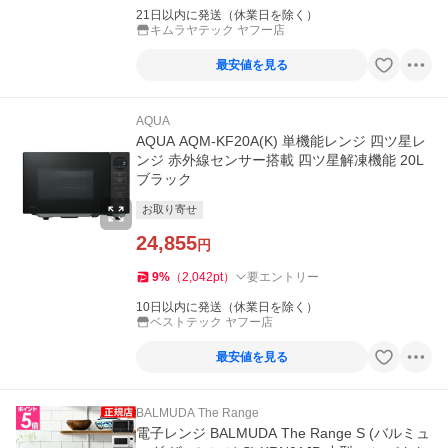
21日以内に発送（休業日を除く）
キムラヤテック ヤフー店
最安値を見る
AQUA
AQUA AQM-KF20A(K) 単機能レンジ 四ツ星レ
ンジ 赤外線センサー搭載 四ツ星解凍機能 20L
ブラック
お取り寄せ
24,855
円
9
%
（
2,042
pt
）
要エントリー
10日以内に発送（休業日を除く）
ベストテック ヤフー店
最安値を見る
BALMUDA The Range
電子レンジ BALMUDA The Range S (バルミュ