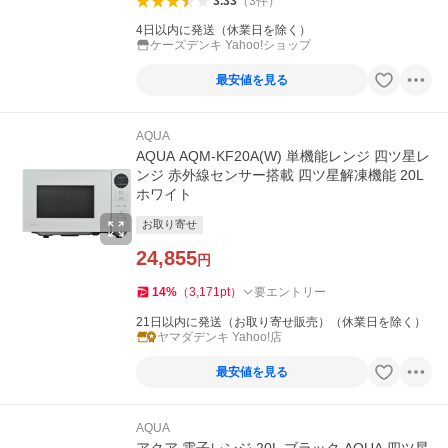
3.33
（
3
件
）
4日以内に発送（休業日を除く）
ケーズデンキ Yahoo!ショップ
最安値を見る
AQUA
AQUA AQM-KF20A(W) 単機能レンジ 四ツ星レ
ンジ 赤外線センサー搭載 四ツ星解凍機能 20L
ホワイト
お取り寄せ
24,855
円
14
%
（
3,171
pt
）
要エントリー
21日以内に発送（お取り寄せ販売）（休業日を除く）
ヤマダデンキ Yahoo!店
最安値を見る
AQUA