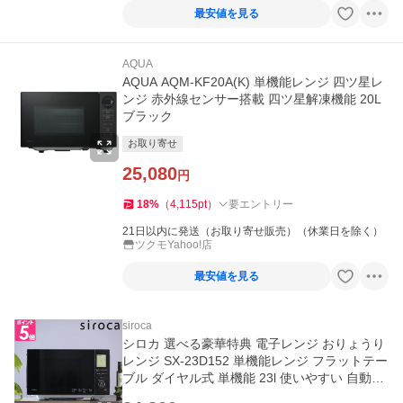
最安値を見る
AQUA
AQUA AQM-KF20A(K) 単機能レンジ 四ツ星レ
ンジ 赤外線センサー搭載 四ツ星解凍機能 20L
ブラック
お取り寄せ
25,080
円
18
%
（
4,115
pt
）
要エントリー
21日以内に発送（お取り寄せ販売）（休業日を除く）
ツクモYahoo!店
最安値を見る
siroca
シロカ 選べる豪華特典 電子レンジ おりょうり
レンジ SX-23D152 単機能レンジ フラットテー
ブル ダイヤル式 単機能 23l 使いやすい 自動あ
たため 1000w