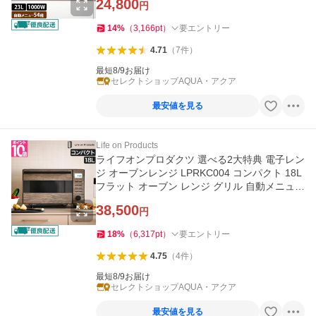
24,800
円
14
%
（
3,166
pt
）
要エントリー
4.71
（
7
件
）
最短8/9お届け
セレクトショップAQUA・アクア
最安値を見る
Life on Products
ライフオンプロダクツ 選べる2大特典 電子レン
ジ オーブンレンジ LPRKC004 コンパクト 18L
フラット オーブン レンジ グリル 自動メニュー
2段 おしゃれ
38,500
円
18
%
（
6,317
pt
）
要エントリー
4.75
（
4
件
）
最短8/9お届け
セレクトショップAQUA・アクア
最安値を見る