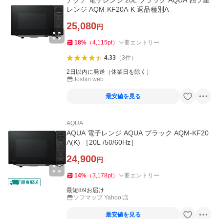
アクア 電子レンジ 20L ブラック AQUA 四ツ星
レンジ AQM-KF20A-K 返品種別A
25,080
円
18
%
（
4,115
pt
）
要エントリー
4.33
（
3
件
）
2日以内に発送（休業日を除く）
Joshin web
最安値を見る
AQUA
AQUA 電子レンジ AQUA ブラック AQM-KF20
A(K) ［20L /50/60Hz］
24,900
円
14
%
（
3,178
pt
）
要エントリー
最短8/9お届け
ソフマップ Yahoo!店
最安値を見る