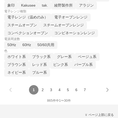
象印
Kakusee
tak.
綾野製作所
アラジン
電子レンジ種類
電子レンジ（温めのみ）
電子オーブンレンジ
スチームオーブン
スチームオーブンレンジ
コンベクションオーブン
コンビネーションレンジ
電源周波数
50Hz
60Hz
50/60共用
色
ホワイト系
ブラック系
グレー系
ベージュ系
ブラウン系
レッド系
ピンク系
パープル系
ネイビー系
ブルー系
1
2
3
4
5
6
7
865
件中
1
〜
30
件
ページ上部に戻る