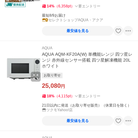
14
%
（
6,358
pt
）
要エントリー
最短8/9お届け
セレクトショップAQUA・アクア
最安値を見る
AQUA
AQUA AQM-KF20A(W) 単機能レンジ 四ツ星レ
ンジ 赤外線センサー搭載 四ツ星解凍機能 20L
ホワイト
お取り寄せ
25,080
円
18
%
（
4,115
pt
）
要エントリー
21日以内に発送（お取り寄せ販売）（休業日を除く）
ツクモYahoo!店
最安値を見る