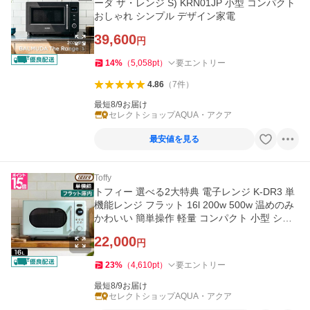
ーダ ザ・レンジ S) KRN01JP 小型 コンパクト
おしゃれ シンプル デザイン家電
39,600
円
14
%
（
5,058
pt
）
要エントリー
4.86
（
7
件
）
最短8/9お届け
セレクトショップAQUA・アクア
最安値を見る
Toffy
トフィー 選べる2大特典 電子レンジ K-DR3 単
機能レンジ フラット 16l 200w 500w 温めのみ
かわいい 簡単操作 軽量 コンパクト 小型 シン
プル 小さい ダイヤル式
22,000
円
23
%
（
4,610
pt
）
要エントリー
最短8/9お届け
セレクトショップAQUA・アクア