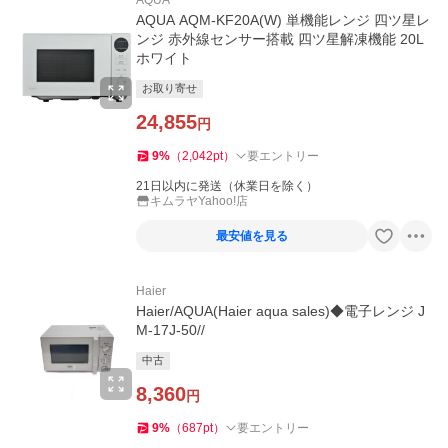
AQUA
AQUA AQM-KF20A(W) 単機能レンジ 四ツ星レ
ンジ 赤外線センサー搭載 四ツ星解凍機能 20L
ホワイト
お取り寄せ
24,855
円
9
%
（
2,042
pt
）
要エントリー
21日以内に発送（休業日を除く）
キムラヤYahoo!店
最安値を見る
Haier
Haier/AQUA(Haier aqua sales)◆電子レンジ J
M-17J-50//
中古
8,360
円
9
%
（
687
pt
）
要エントリー