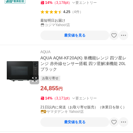
14
%
（
3,178
pt
）
要エントリー
4.25
（
4
件
）
最短明日お届け
コジマYahoo!店
最安値を見る
AQUA
AQUA AQM-KF20A(K) 単機能レンジ 四ツ星レ
ンジ 赤外線センサー搭載 四ツ星解凍機能 20L
ブラック
お取り寄せ
24,855
円
14
%
（
3,171
pt
）
要エントリー
21日以内に発送（お取り寄せ販売）（休業日を除く）
ヤマダデンキ Yahoo!店
最安値を見る