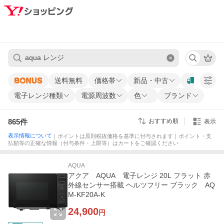
送料無料
価格帯
新品・中古
電子レンジ種類
電源周波数
色
ブランド
865
件
おすすめ順
表示
表示情報について
｜ポイントは原則税抜価格を基準に付与されます｜ポイント・支
払額等の正確な情報（付与条件・上限等）はカートをご確認ください
AQUA
アクア AQUA 電子レンジ 20L フラット 赤
外線センサー搭載 ヘルツフリー ブラック AQ
M-KF20A-K
24,900
円