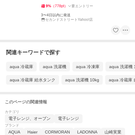
9
%
（
778
pt
）
要エントリー
3〜4日以内に発送
セカンドストリートYahoo!店
関連キーワードで探す
aqua 冷蔵庫
aqua 洗濯機
aqua 冷凍庫
aqua 洗濯機 
aqua 冷蔵庫 給水タンク
aqua 洗濯機 10kg
aqua 冷蔵庫
このページの関連情報
カテゴリ
電子レンジ、オーブン
電子レンジ
ブランド
AQUA
Haier
CORMORAN
LADONNA
山崎実業