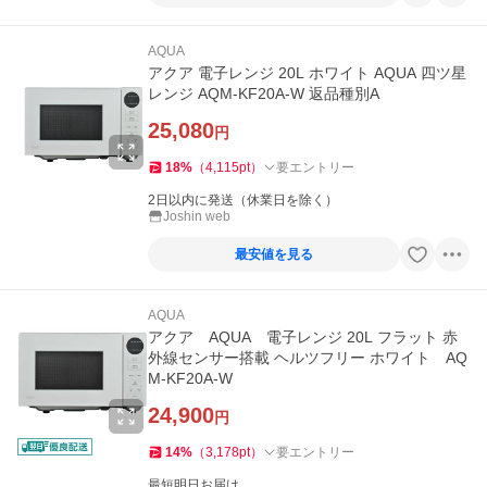
AQUA
アクア 電子レンジ 20L ホワイト AQUA 四ツ星
レンジ AQM-KF20A-W 返品種別A
25,080
円
18
%
（
4,115
pt
）
要エントリー
2日以内に発送（休業日を除く）
Joshin web
最安値を見る
AQUA
アクア AQUA 電子レンジ 20L フラット 赤
外線センサー搭載 ヘルツフリー ホワイト AQ
M-KF20A-W
24,900
円
14
%
（
3,178
pt
）
要エントリー
最短明日お届け