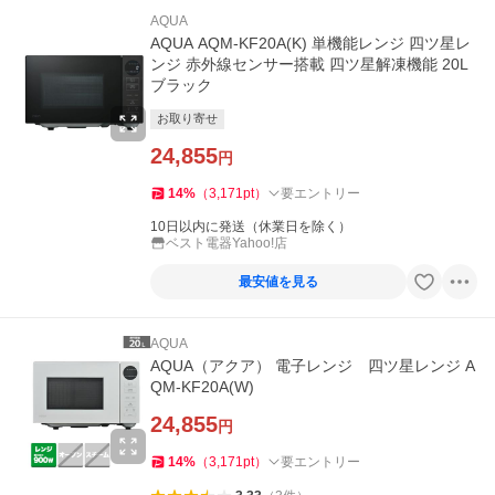
AQUA
AQUA AQM-KF20A(K) 単機能レンジ 四ツ星レ
ンジ 赤外線センサー搭載 四ツ星解凍機能 20L
ブラック
お取り寄せ
24,855
円
14
%
（
3,171
pt
）
要エントリー
10日以内に発送（休業日を除く）
ベスト電器Yahoo!店
最安値を見る
AQUA
AQUA（アクア） 電子レンジ 四ツ星レンジ A
QM-KF20A(W)
24,855
円
14
%
（
3,171
pt
）
要エントリー