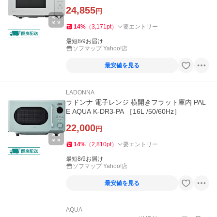
24,855
円
14
%
（
3,171
pt
）
要エントリー
最短8/9お届け
ソフマップ Yahoo!店
最安値を見る
LADONNA
ラドンナ 電子レンジ 横開きフラット庫内 PAL
E AQUA K-DR3-PA ［16L /50/60Hz］
22,000
円
14
%
（
2,810
pt
）
要エントリー
最短8/9お届け
ソフマップ Yahoo!店
最安値を見る
AQUA