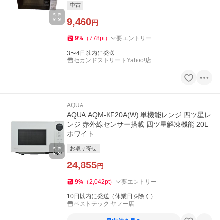
中古
9,460
円
9
%
（
778
pt
）
要エントリー
3〜4日以内に発送
セカンドストリートYahoo!店
AQUA
AQUA AQM-KF20A(W) 単機能レンジ 四ツ星レ
ンジ 赤外線センサー搭載 四ツ星解凍機能 20L
ホワイト
お取り寄せ
24,855
円
9
%
（
2,042
pt
）
要エントリー
10日以内に発送（休業日を除く）
ベストテック ヤフー店