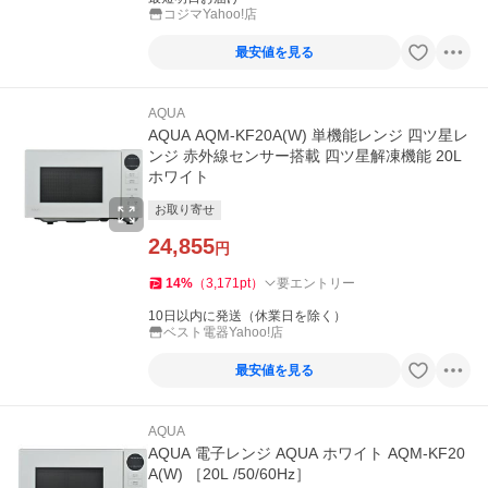
コジマYahoo!店
最安値を見る
AQUA
AQUA AQM-KF20A(W) 単機能レンジ 四ツ星レ
ンジ 赤外線センサー搭載 四ツ星解凍機能 20L
ホワイト
お取り寄せ
24,855
円
14
%
（
3,171
pt
）
要エントリー
10日以内に発送（休業日を除く）
ベスト電器Yahoo!店
最安値を見る
AQUA
AQUA 電子レンジ AQUA ホワイト AQM-KF20
A(W) ［20L /50/60Hz］