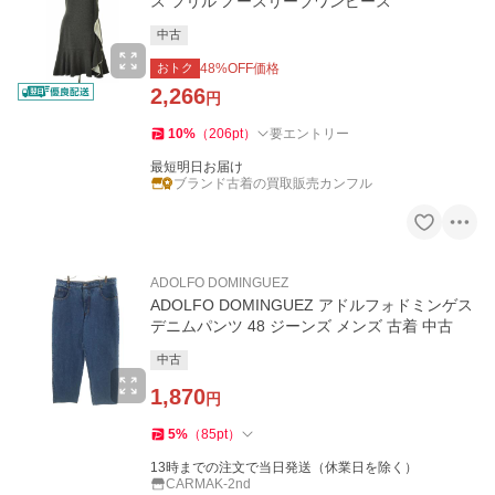
ス フリル ノースリーブワンピース
中古
おトク
48
%OFF価格
2,266
円
10
%
（
206
pt
）
要エントリー
最短明日お届け
ブランド古着の買取販売カンフル
ADOLFO DOMINGUEZ
ADOLFO DOMINGUEZ アドルフォドミンゲス
デニムパンツ 48 ジーンズ メンズ 古着 中古
中古
1,870
円
5
%
（
85
pt
）
13時までの注文で当日発送（休業日を除く）
CARMAK-2nd