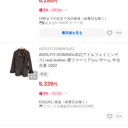
6,280
円
5
%
（
287
pt
）
15時までの注文で当日発送（休業日を除く）
あきばU-SHOP ヤフー店
最安値を見る
ADOLFO DOMINGUEZ
ADOLFO DOMINGUEZ(アドルフォドミンゲ
ス) real leather 襟ファーリアルレザーム 中古
古着 1002
中古
9,339
円
5
%
（
427
pt
）
6日以内に発送（休業日を除く）
ブランド古着販売のBAZZSTORE