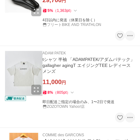
29,700
円
5
%
（
1,363
pt
）
4日以内に発送（休業日を除く）
フリートBIKE AND TRIATHLON
ADAM PATEK
tシャツ 半袖 「ADAMPATEK/アダムパテック」
gallagher agingT エイジングTEE レディース
メンズ
11,000
円
8
%
（
805
pt
）
即日配送ご指定の場合のみ、1〜2日で発送
ZOZOTOWN Yahoo!店
COMME des GARCONS