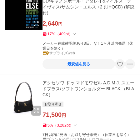
CD/キャノンボール・アダレイ&マイルス・デ
イヴィス/サムシン・エルス +2 (UHQCD) (解説
付)
2,640
円
17
%
（
409
pt
）
メーカー在庫確認後あり3日、なし1ヶ月以内発送（休
業日を除く）
サプライズweb
最安値を見る
アクセソワ ドゥ マドモワゼル A.D.M.J. スエー
ドプラス/ソフトワンショルダー BLACK （BLA
CK）
お取り寄せ
71,500
円
5
%
（
3,282
pt
）
7日以内に発送（お取り寄せ販売）（休業日を除く）
ブランド公式 LOCOMALL ロコモール