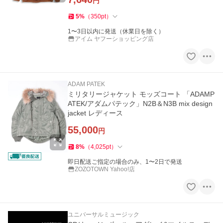
円
5
%
（
350
pt
）
1〜3日以内に発送（休業日を除く）
アイム ヤフーショッピング店
ADAM PATEK
ミリタリージャケット モッズコート 「ADAMP
ATEK/アダムパテック」N2B＆N3B mix design
jacket レディース
55,000
円
8
%
（
4,025
pt
）
即日配送ご指定の場合のみ、1〜2日で発送
ZOZOTOWN Yahoo!店
ユニバーサルミュージック