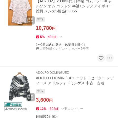
【AD2002】2000年代 日本製 コム・デ・ギャ
ルソン オム コットン 半袖Tシャツ アイボリー
総柄 メンズS相当(33956
中古
10,780
円
5
%
（
494
pt
）
1〜2日以内に発送（休業日を除く）
古着雑貨ペンギントリッパー2号店
ADOLFO DOMINGUEZ
ADOLFO DOMINGUEZ ニット・セーター レデ
ィース アドルフォドミンゲス 中古 古着
中古
3,600
円
12
%
（
392
pt
）
要エントリー
最短8/10お届け