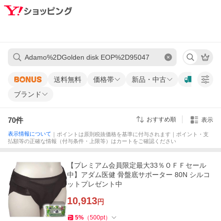
送料無料
価格帯
新品・中古
ブランド
70
件
おすすめ順
表示
表示情報について
｜ポイントは原則税抜価格を基準に付与されます｜ポイント・支
払額等の正確な情報（付与条件・上限等）はカートをご確認ください
【プレミアム会員限定最大33％ＯＦＦセール
中】アダム医健 骨盤底サポーター 80N シルコ
ットプレゼント中
10,913
円
5
%
（
500
pt
）