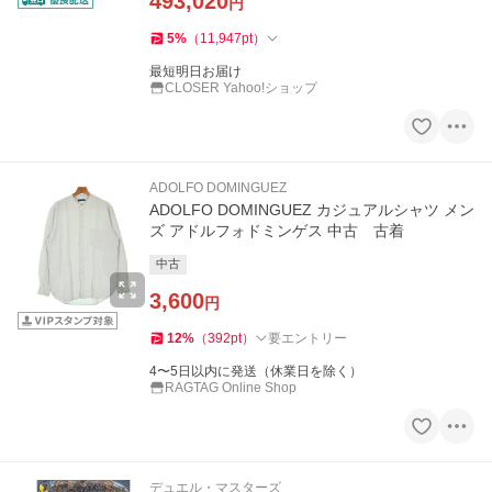
493,020
円
5
%
（
11,947
pt
）
最短明日お届け
CLOSER Yahoo!ショップ
ADOLFO DOMINGUEZ
ADOLFO DOMINGUEZ カジュアルシャツ メン
ズ アドルフォドミンゲス 中古 古着
中古
3,600
円
12
%
（
392
pt
）
要エントリー
4〜5日以内に発送（休業日を除く）
RAGTAG Online Shop
デュエル・マスターズ