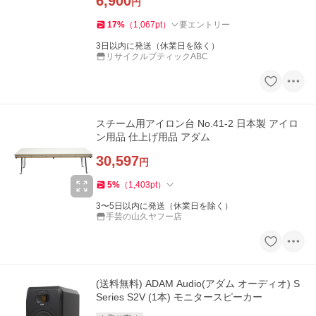
6,900
円
17
%
（
1,067
pt
）
要エントリー
3日以内に発送（休業日を除く）
リサイクルブティックABC
スチーム用アイロン台 No.41-2 日本製 アイロ
ン用品 仕上げ用品 アダム
30,597
円
5
%
（
1,403
pt
）
3〜5日以内に発送（休業日を除く）
手芸の山久ヤフー店
(送料無料) ADAM Audio(アダム オーディオ) S
Series S2V (1本) モニタースピーカー