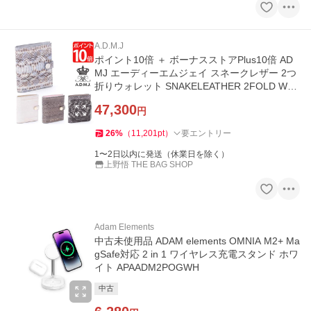
A.D.M.J
ポイント10倍 ＋ ボーナスストアPlus10倍 AD
MJ エーディーエムジェイ スネークレザー 2つ
折りウォレット SNAKELEATHER 2FOLD WAL
LET
47,300
円
26
%
（
11,201
pt
）
要エントリー
1〜2日以内に発送（休業日を除く）
上野悟 THE BAG SHOP
Adam Elements
中古未使用品 ADAM elements OMNIA M2+ Ma
gSafe対応 2 in 1 ワイヤレス充電スタンド ホワ
イト APAADM2POGWH
中古