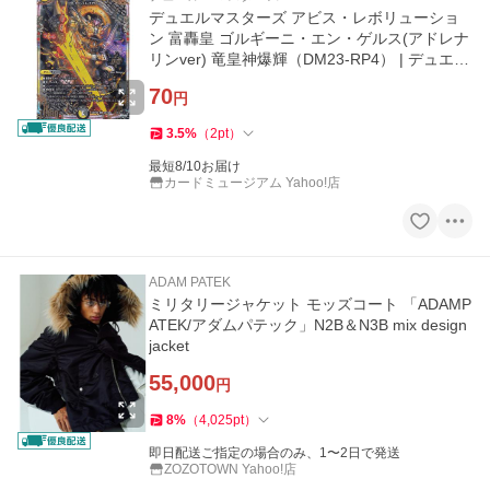
デュエルマスターズ アビス・レボリューショ
ン 富轟皇 ゴルギーニ・エン・ゲルス(アドレナ
リンver) 竜皇神爆輝（DM23-RP4） | デュエマ
光/闇文明 クリーチャー
70
円
3.5
%
（
2
pt
）
最短8/10お届け
カードミュージアム Yahoo!店
ADAM PATEK
ミリタリージャケット モッズコート 「ADAMP
ATEK/アダムパテック」N2B＆N3B mix design
jacket
55,000
円
8
%
（
4,025
pt
）
即日配送ご指定の場合のみ、1〜2日で発送
ZOZOTOWN Yahoo!店