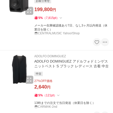
お取り寄せ
199,800
円
5
%
（
7,815
pt
）
メーカー在庫確認後あり7日、なし3ヶ月以内発送（休
業日を除く）
CENTRALMUSIC Yahoo!Shop
ADOLFO DOMINGUEZ
ADOLFO DOMINGUEZ アドルフォドミンゲス
ニットベスト S ブラック レディース 古着 中古
中古
27
%OFF価格
2,640
円
5
%
（
121
pt
）
13時までの注文で当日発送（休業日を除く）
CARMAK-2nd