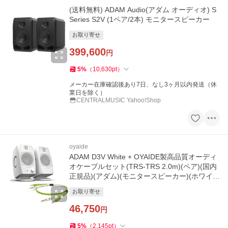
(送料無料) ADAM Audio(アダム オーディオ) S
Series S2V (1ペア/2本) モニタースピーカー
お取り寄せ
399,600
円
5
%
（
10,630
pt
）
メーカー在庫確認後あり7日、なし3ヶ月以内発送（休
業日を除く）
CENTRALMUSIC Yahoo!Shop
oyaide
ADAM D3V White + OYAIDE製高品質オーディ
オケーブルセット(TRS-TRS 2.0m)(ペア)(国内
正規品)(アダム)(モニタースピーカー)(ホワイ
ト)(オヤイデ)
お取り寄せ
46,750
円
5
%
（
2,145
pt
）