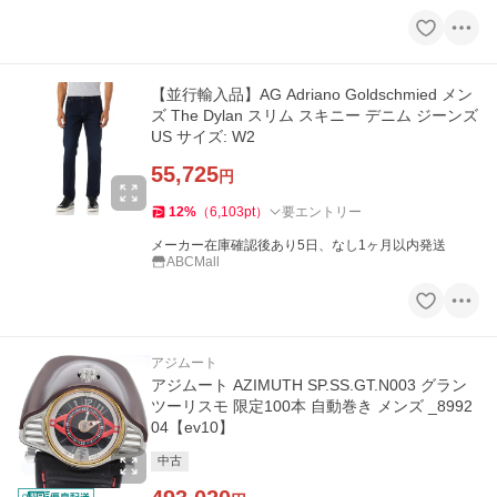
【並行輸入品】AG Adriano Goldschmied メン
ズ The Dylan スリム スキニー デニム ジーンズ
US サイズ: W2
55,725
円
12
%
（
6,103
pt
）
要エントリー
メーカー在庫確認後あり5日、なし1ヶ月以内発送
ABCMall
アジムート
アジムート AZIMUTH SP.SS.GT.N003 グラン
ツーリスモ 限定100本 自動巻き メンズ _8992
04【ev10】
中古