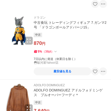
ドラゴン
中古食玩 トレーディングフィギュア 7.ガンマ2
号 「ドラゴンボールアドバージ15」
中古
870
円
5
%
（
38
pt
）
7日以内に発送（休業日を除く）
駿河屋Yahoo!店
最安値を見る
ADOLFO DOMINGUEZ
ADOLFO DOMINGUEZ アドルフォドミンゲ
ス プルオーバーフーディ＊
中古
7,640