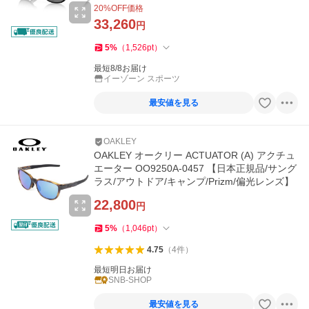
20
%OFF価格
33,260
円
5
%
（
1,526
pt
）
最短8/8お届け
イーゾーン スポーツ
最安値を見る
OAKLEY
OAKLEY オークリー ACTUATOR (A) アクチュ
エーター OO9250A-0457 【日本正規品/サング
ラス/アウトドア/キャンプ/Prizm/偏光レンズ】
22,800
円
5
%
（
1,046
pt
）
4.75
（
4
件
）
最短明日お届け
SNB-SHOP
最安値を見る