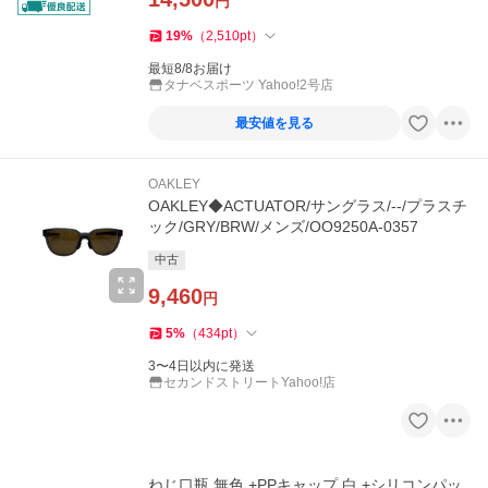
円
19
%
（
2,510
pt
）
最短8/8お届け
タナベスポーツ Yahoo!2号店
最安値を見る
OAKLEY
OAKLEY◆ACTUATOR/サングラス/--/プラスチ
ック/GRY/BRW/メンズ/OO9250A-0357
中古
9,460
円
5
%
（
434
pt
）
3〜4日以内に発送
セカンドストリートYahoo!店
ねじ口瓶 無色 +PPキャップ 白 +シリコンパッ