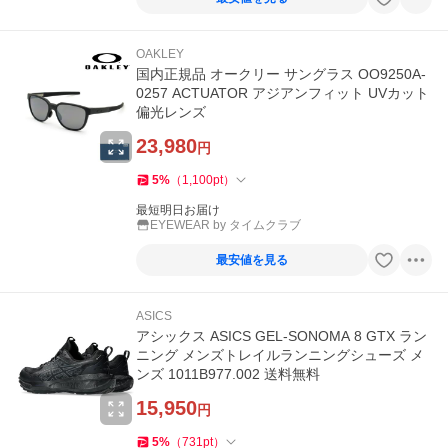
OAKLEY
国内正規品 オークリー サングラス OO9250A-
0257 ACTUATOR アジアンフィット UVカット
偏光レンズ
23,980
円
5
%
（
1,100
pt
）
最短明日お届け
EYEWEAR by タイムクラブ
最安値を見る
ASICS
アシックス ASICS GEL-SONOMA 8 GTX ラン
ニング メンズトレイルランニングシューズ メ
ンズ 1011B977.002 送料無料
15,950
円
5
%
（
731
pt
）