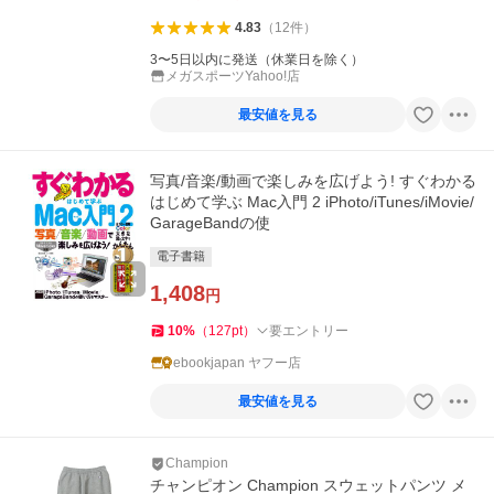
4.83
（
12
件
）
3〜5日以内に発送（休業日を除く）
メガスポーツYahoo!店
最安値を見る
写真/音楽/動画で楽しみを広げよう! すぐわかる
はじめて学ぶ Mac入門 2 iPhoto/iTunes/iMovie/
GarageBandの使
電子書籍
1,408
円
10
%
（
127
pt
）
要エントリー
ebookjapan ヤフー店
最安値を見る
Champion
チャンピオン Champion スウェットパンツ メ