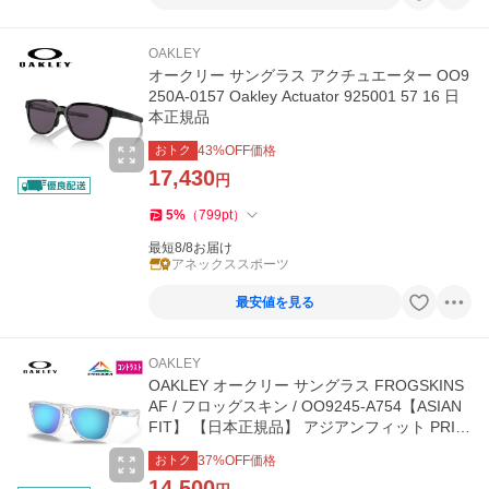
OAKLEY
オークリー サングラス アクチュエーター OO9
250A-0157 Oakley Actuator 925001 57 16 日
本正規品
おトク
43
%OFF価格
17,430
円
5
%
（
799
pt
）
最短8/8お届け
アネックススポーツ
最安値を見る
OAKLEY
OAKLEY オークリー サングラス FROGSKINS
AF / フロッグスキン / OO9245-A754【ASIAN
FIT】 【日本正規品】 アジアンフィット PRIZ
M プリズム
おトク
37
%OFF価格
14,500