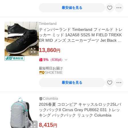
最安値を見る
Timberland
ティンバーランド Timberland フィールド トレ
ッカー ミッド 1A2A58 SS25 M FIELD TREKK
ER MID メンズ スニーカーブーツ Jet Black 正
規取扱店
13,860
円
5
%
（
636
pt
）
最短明日お届け
SHOETIME
最安値を見る
Columbia
2026春夏 コロンビア キャッスルロック25Lバ
ックパックII Cirrus Grey PU8662 031 トレッ
キング バックパック リュック Columbia
8,415
円