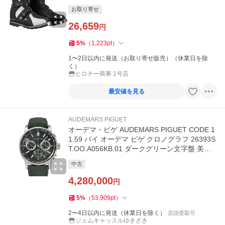
お取り寄せ
26,659
円
5
%
（
1,223
pt
）
1〜2日以内に発送（お取り寄せ販売）（休業日を除
く）
ヒロチー商事 1号店
最安値を見る
AUDEMARS PIGUET
オーデマ・ピゲ AUDEMARS PIGUET CODE 1
1.59 バイ オーデマ ピゲ クロノグラフ 26393S
T.OO.A056KB.01 ダークグリーン文字盤 美品
腕時計 メンズ
中古
4,280,000
円
5
%
（
53,909
pt
）
2〜4日以内に発送（休業日を除く）
店頭受取可
ジェムキャッスルゆきざき