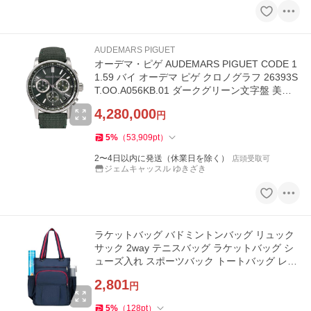
AUDEMARS PIGUET
オーデマ・ピゲ AUDEMARS PIGUET CODE 1
1.59 バイ オーデマ ピゲ クロノグラフ 26393S
T.OO.A056KB.01 ダークグリーン文字盤 美品
腕時計 メンズ
4,280,000
円
5
%
（
53,909
pt
）
2〜4日以内に発送（休業日を除く）
店頭受取可
ジェムキャッスル ゆきざき
ラケットバッグ バドミントンバッグ リュック
サック 2way テニスバッグ ラケットバッグ シ
ューズ入れ スポーツバック トートバッグ レデ
ィース
2,801
円
5
%
（
128
pt
）