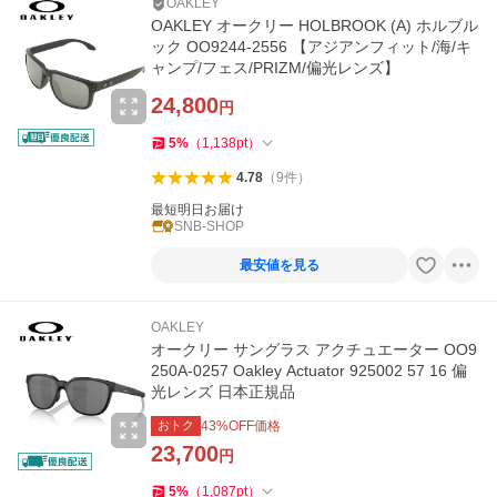
OAKLEY
OAKLEY オークリー HOLBROOK (A) ホルブル
ック OO9244-2556 【アジアンフィット/海/キ
ャンプ/フェス/PRIZM/偏光レンズ】
24,800
円
5
%
（
1,138
pt
）
4.78
（
9
件
）
最短明日お届け
SNB-SHOP
最安値を見る
OAKLEY
オークリー サングラス アクチュエーター OO9
250A-0257 Oakley Actuator 925002 57 16 偏
光レンズ 日本正規品
おトク
43
%OFF価格
23,700
円
5
%
（
1,087
pt
）