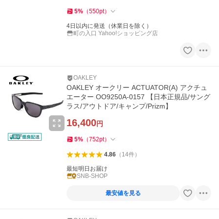
5
%
（
550
pt
）
4日以内に発送（休業日を除く）
町の入口 Yahoo!ショッピング店
OAKLEY
OAKLEY オークリー ACTUATOR(A) アクチュ
エーター OO9250A-0157 【日本正規品/サング
ラス/アウトドア/キャンプ/Prizm】
16,400
円
5
%
（
752
pt
）
4.86
（
14
件
）
最短明日お届け
SNB-SHOP
最安値を見る