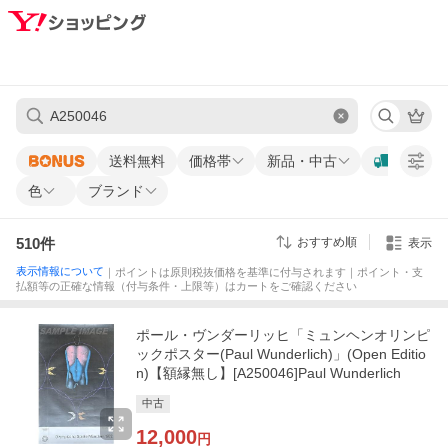
送料無料
価格帯
新品・中古
色
ブランド
510
件
おすすめ順
表示
表示情報について
｜ポイントは原則税抜価格を基準に付与されます｜ポイント・支
払額等の正確な情報（付与条件・上限等）はカートをご確認ください
ポール・ヴンダーリッヒ「ミュンヘンオリンピ
ックポスター(Paul Wunderlich)」(Open Editio
n)【額縁無し】[A250046]Paul Wunderlich
中古
12,000
円