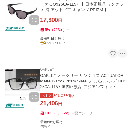
ータ OO9250A-1157 【 日本正規品 サングラ
ス 海 アウトドア キャンプ PRIZM 】
17,300
円
5
%
（
793
pt
）
最短明日お届け
SNB-SHOP
OAKLEY
OAKLEY オークリー サングラス ACTUATOR -
Matte Black / Prizm Slate プリズムレンズ OO9
250A-1157 国内正規品 アジアンフィット
おトク
30
%OFF価格
21,406
円
10
%
（
1,955
pt
）
要エントリー
最短8/8お届け
WM