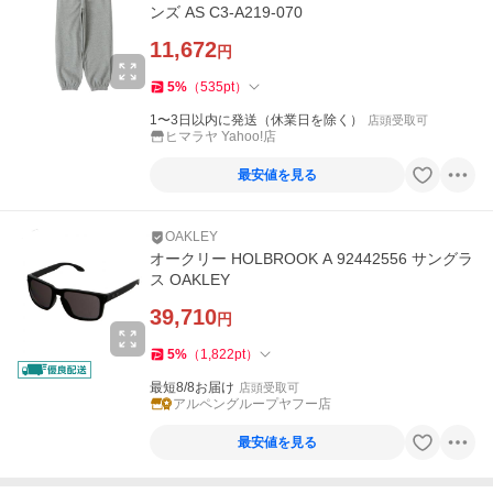
ンズ AS C3-A219-070
11,672
円
5
%
（
535
pt
）
1〜3日以内に発送（休業日を除く）
店頭受取可
ヒマラヤ Yahoo!店
最安値を見る
OAKLEY
オークリー HOLBROOK A 92442556 サングラ
ス OAKLEY
39,710
円
5
%
（
1,822
pt
）
最短8/8お届け
店頭受取可
アルペングループヤフー店
最安値を見る