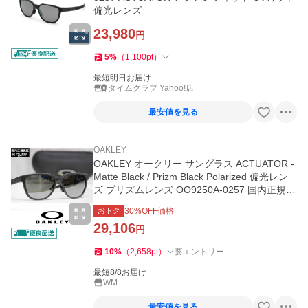
偏光レンズ
23,980
円
5
%
（
1,100
pt
）
最短明日お届け
タイムクラブ Yahoo!店
最安値を見る
OAKLEY
OAKLEY オークリー サングラス ACTUATOR -
Matte Black / Prizm Black Polarized 偏光レン
ズ プリズムレンズ OO9250A-0257 国内正規品
アジアンフィット
おトク
30
%OFF価格
29,106
円
10
%
（
2,658
pt
）
要エントリー
最短8/8お届け
WM
最安値を見る