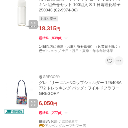
キン 組合せセット 100組入 S-1 日電理化硝子
250046 (62-9974-96)
お取り寄せ
18,315
円
5
%
（
839
pt
）
14日以内に発送（お取り寄せ販売）（休業日を除く）
A1ショップ 土日・祝日・夏季・年末年始休業
GREGORY
グレゴリー エンベロップショルダー 125406A
772 トレッキング バッグ : ワイルドフラワー
GREGORY
6,050
円
5
%
（
277
pt
）
最短8/8お届け
店頭受取可
アルペングループヤフー店