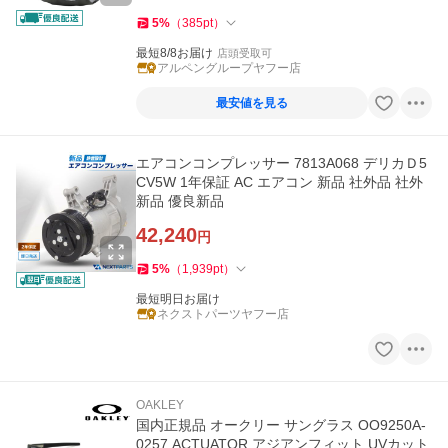
5
%
（
385
pt
）
最短8/8お届け
店頭受取可
アルペングループヤフー店
最安値を見る
エアコンコンプレッサー 7813A068 デリカＤ5
CV5W 1年保証 AC エアコン 新品 社外品 社外
新品 優良新品
42,240
円
5
%
（
1,939
pt
）
最短明日お届け
ネクストパーツヤフー店
OAKLEY
国内正規品 オークリー サングラス OO9250A-
0257 ACTUATOR アジアンフィット UVカット