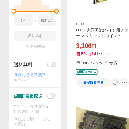
〜
D.I.D
D.I.D(大同工業)バイク用チェ
絞り込む
ーン クリップジョイント付
属 420D-106RB G&B(ゴール
3,106
円
条件を解除
ド&ブラック) 二輪 オートバ
イ用
5
%
（
141
pt
）
luanaショップ1号店
送料無料
条件付き送料無料
条件なし
最安値を見る
すべて（今注文で2
日以内にお届け）
今注文で明日までに
お届け