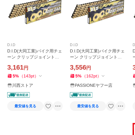
D.I.D
D.I.D
D
D.I.D(大同工業)バイク用チェ
D.I.D(大同工業)バイク用チェ
ーン クリップジョイント付
ーン クリップジョイント付
属 420D-106RB G&B(ゴール
属 420D-106RB G&B(ゴール
3,161
3,556
円
円
ド&ブラック) 二輪 オートバ
ド&ブラック) 二輪 オートバ
イ用
イ用
5
%
（
143
pt
）
5
%
（
162
pt
）
川西ストア
PASSIONEヤフー店
最安値を見る
最安値を見る