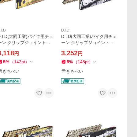
.I.D
D.I.D
D.I.D(大同工業)バイク用チェ
D.I.D(大同工業)バイク用チェ
ーン クリップジョイント付
ーン クリップジョイント付
属 420D-106RB G&B(ゴール
属 420D-106RB S&S(シルバ
3,118
3,252
円
円
ド&ブラック) 二輪 オートバ
ー) 二輪 オートバイ用
イ用
5
%
（
142
pt
）
5
%
（
148
pt
）
きちべい
きちべい