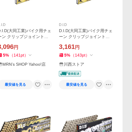
.I.D
D.I.D
D.I.D(大同工業)バイク用チェ
D.I.D(大同工業)バイク用チェ
ーン クリップジョイント付
ーン クリップジョイント付
属 420D-106RB G&B(ゴー
属 420D-106RB G&B(ゴール
3,096
3,161
円
円
ド&ブラック) 二輪 オートバ
イ用
5
%
（
141
pt
）
5
%
（
143
pt
）
MRN’s SHOP Yahoo!店
川西ストア
最安値を見る
最安値を見る