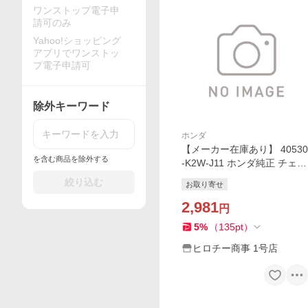
ワンストップ電子申
請可のみ
Yahoo!ショッピング
アプリでワンストッ
プ電子申請可
除外キーワード
ホンダ
【メーカー在庫あり】 40530
を含む商品を除外する
-K2W-J11 ホンダ純正 チェン
ドライブ(ダイドー)(DID420
絞り込む
お取り寄せ
D3-106RB) JP店
2,981
円
5
%
（
135
pt
）
ヒロチー商事 1号店