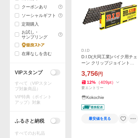
クーポンあり
ソーシャルギフト
定期購入
お試し・
サンプリング
D.I.D
在庫なしを含む
D.I.D(大同工業)バイク用チェ
ーン クリップジョイント付
属 420D-106RB STEEL(スチ
3,756
VIPスタンプ
円
ール) 二輪 オートバイ用
12
%
（
409
pt
）
すべて（VIPスタン
要エントリー
プ対象商品）
VIP特典（ポイント
Kokochie
アップ）対象
最安値を見る
ふるさと納税
すべてのお礼品