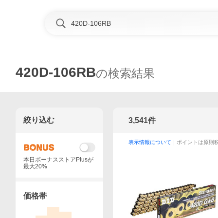
420D-106RB
の検索結果
絞り込む
3,541
件
表示情報について
｜ポイントは原則
本日ボーナスストアPlusが
最大20%
価格帯