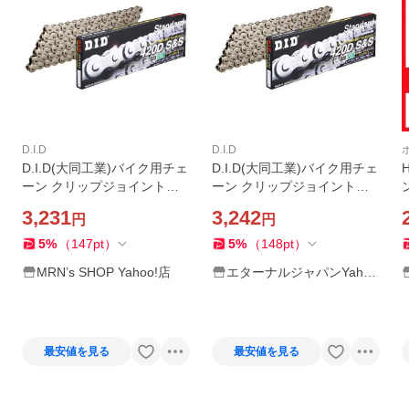
D.I.D
D.I.D
D.I.D(大同工業)バイク用チェ
D.I.D(大同工業)バイク用チェ
H
ーン クリップジョイント付
ーン クリップジョイント付
ン
属 420D-106RB S&S(シル
属 420D-106RB S&S(シルバ
0D
3,231
3,242
円
円
ー) 二輪 オートバイ用
-901
5
%
（
147
pt
）
5
%
（
148
pt
）
MRN’s SHOP Yahoo!店
エターナルジャパンYaho
o!店
最安値を見る
最安値を見る