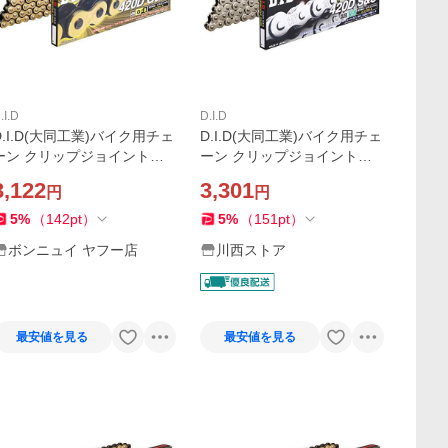
.I.D
D.I.D
D.I.D(大同工業)バイク用チェ
D.I.D(大同工業)バイク用チェ
ーン クリップジョイント付
ーン クリップジョイント付
属 420D-106RB G&B(ゴール
属 420D-106RB S&S(シルバ
3,122
3,301
円
円
ド&ブラック) 二輪
ー) 二輪 オートバイ用
5
%
（
142
pt
）
5
%
（
151
pt
）
ボンニュイ ヤフー店
川西ストア
最安値を見る
最安値を見る