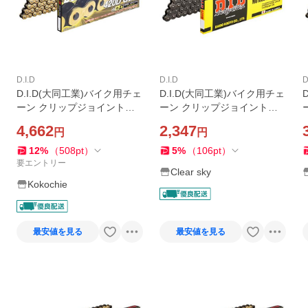
D.I.D
D.I.D
D
D.I.D(大同工業)バイク用チェ
D.I.D(大同工業)バイク用チェ
ーン クリップジョイント付
ーン クリップジョイント付
属 420D-106RB G&B(ゴール
属 420D-106RB STEEL(スチ
4,662
2,347
円
円
ド&ブラック) 二輪 オートバ
ール) 二輪 オートバイ用
イ用
12
%
（
508
pt
）
5
%
（
106
pt
）
要エントリー
Clear sky
Kokochie
最安値を見る
最安値を見る