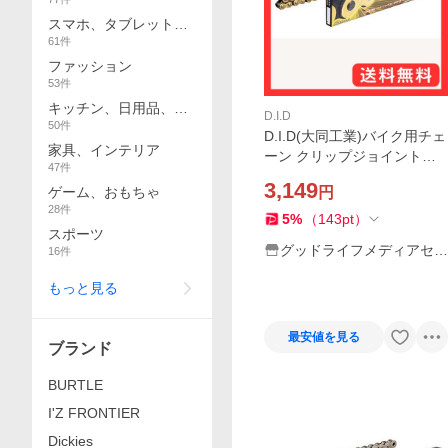
スマホ、タブレット、
61
件
パソコン
ファッション
53
件
キッチン、日用品、文
D.I.D
50
件
具
D.I.D(大同工業)バイク用チェ
家具、インテリア
ーン クリップジョイント付
47
件
属 420D-106RB G&B(ゴール
3,149
ゲーム、おもちゃ
円
ド&ブラック) 二輪 オートバ
28
件
イ用
5
%
（
143
pt
）
スポーツ
グッドライフメディアセン
16
件
ター本店
もっと見る
最安値を見る
ブランド
BURTLE
I'Z FRONTIER
Dickies