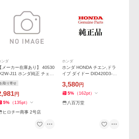
ホンダ
ホンダ
【メーカー在庫あり】 40530
ホンダ HONDA チエン,ドラ
-K2W-J11 ホンダ純正 チェン
イブ ダイドー DID420D3-10
ドライブ(ダイドー)(DID420
6RB 部品番号：40530-K2W-
3,580
お取り寄せ
円
D3-106RB) HD店
J11 ダックス125 純正
2,981
5
%
（
162
pt
）
円
5
%
（
135
pt
）
八百万堂
ヒロチー商事 2号店