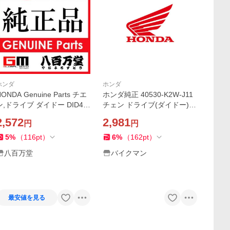
ホンダ
ホンダ
ONDA Genuine Parts チエ
ホンダ純正 40530-K2W-J11
,ドライブ ダイドー DID42
チェン ドライブ(ダイドー)(D
-106RB 品番 40530-K26
ID420D3-106RB)
2,572
2,981
円
円
 GROM他 2013年他
ホンダ純正パーツ
5
%
（
116
pt
）
6
%
（
162
pt
）
八百万堂
バイクマン
最安値を見る