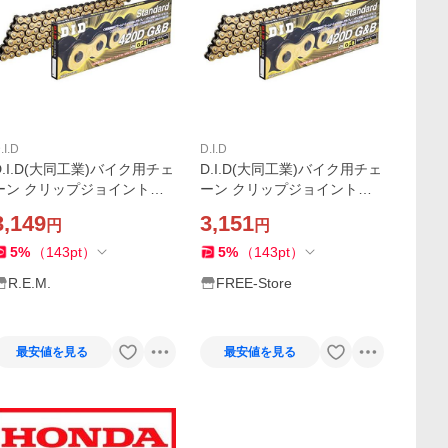
.I.D
D.I.D
D.I.D(大同工業)バイク用チェ
D.I.D(大同工業)バイク用チェ
ーン クリップジョイント付
ーン クリップジョイント付
属 420D-106RB G&B(ゴール
属 420D-106RB G&B(ゴール
3,149
3,151
円
円
ド&ブラック) 二輪 オートバ
ド&ブラック) 二輪 オートバ
イ用
イ用
5
%
（
143
pt
）
5
%
（
143
pt
）
R.E.M.
FREE-Store
最安値を見る
最安値を見る