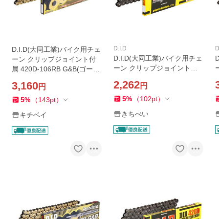
D.I.D
D
D.I.D(大同工業)バイク用チェ
D.I.D(大同工業)バイク用チェ
ーン クリップジョイント付
ーン クリップジョイント付
属 420D-106RB G&B(ゴール
属 420D-106RB STEEL(スチ
ド&ブラック) 二輪 オートバ
2,262
3,160
円
円
ール) 二輪 オートバイ用
イ用
5
%
（
102
pt
）
5
%
（
143
pt
）
きちべい
キチベイ