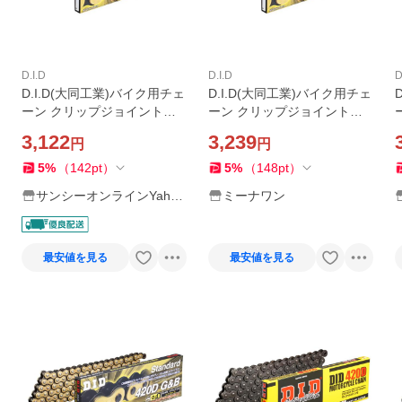
D.I.D
D.I.D
D
D.I.D(大同工業)バイク用チェ
D.I.D(大同工業)バイク用チェ
ーン クリップジョイント付
ーン クリップジョイント付
属 420D-106RB G&B(ゴール
属 420D-106RB G&B(ゴール
3,122
3,239
円
円
ド&ブラック) 二輪 オートバ
ド&ブラック) 二輪 オートバ
イ用
イ用
5
%
（
142
pt
）
5
%
（
148
pt
）
サンシーオンラインYaho
ミーナワン
o!店
最安値を見る
最安値を見る