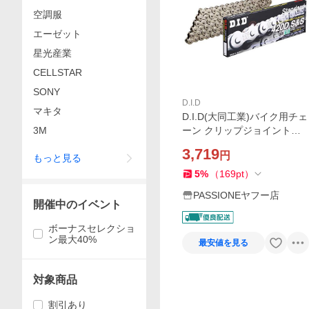
空調服
エーゼット
星光産業
CELLSTAR
SONY
D.I.D
マキタ
D.I.D(大同工業)バイク用チェ
3M
ーン クリップジョイント付
属 420D-106RB S&S(シルバ
3,719
円
もっと見る
ー) 二輪 オートバイ用
5
%
（
169
pt
）
PASSIONEヤフー店
開催中のイベント
ボーナスセレクショ
ン最大40%
最安値を見る
対象商品
割引あり