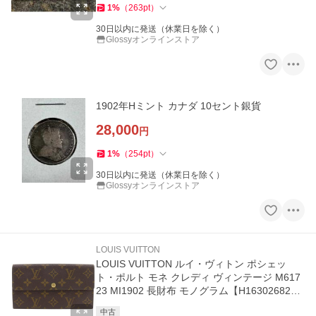
1
%
（
263
pt
）
30日以内に発送（休業日を除く）
Glossyオンラインストア
1902年Hミント カナダ 10セント銀貨
28,000
円
1
%
（
254
pt
）
30日以内に発送（休業日を除く）
Glossyオンラインストア
LOUIS VUITTON
LOUIS VUITTON ルイ・ヴィトン ポシェッ
ト・ポルト モネ クレディ ヴィンテージ M617
23 MI1902 長財布 モノグラム【H16302682
4】中古
中古