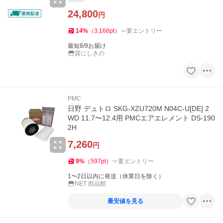
24,800
円
14
%
（
3,166
pt
）
要エントリー
最短8/9お届け
質にしきの
PMC
日野 デュトロ SKG-XZU720M N04C-U[DE] 2
WD 11.7〜12.4用 PMCエアエレメント DS-190
2H
7,260
円
9
%
（
597
pt
）
要エントリー
1〜2日以内に発送（休業日を除く）
NET 部品館
最安値を見る