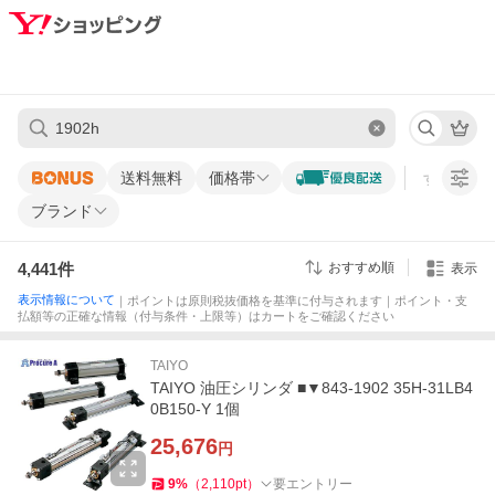
送料無料
価格帯
すべての条
ブランド
4,441
件
おすすめ順
表示
表示情報について
｜ポイントは原則税抜価格を基準に付与されます｜ポイント・支
払額等の正確な情報（付与条件・上限等）はカートをご確認ください
TAIYO
TAIYO 油圧シリンダ ■▼843-1902 35H-31LB4
0B150-Y 1個
25,676
円
9
%
（
2,110
pt
）
要エントリー