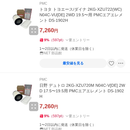
PMC
トヨタ トヨエース/ダイナ 2KG-XZU722(WC)
N04C-VU[DE] 2WD 19.5〜用 PMCエアエレメ
ント DS-1902H
7,260
円
9
%
（
597
pt
）
要エントリー
1〜2日以内に発送（休業日を除く）
NET 部品館
最安値を見る
PMC
日野 デュトロ 2KG-XZU720M N04C-V[DE] 2W
D 17.5〜19.5用 PMCエアエレメント DS-1902
H
7,260
円
9
%
（
597
pt
）
要エントリー
1〜2日以内に発送（休業日を除く）
NET 部品館