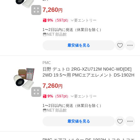
7,260
円
9
%
（
597
pt
）
要エントリー
1〜2日以内に発送（休業日を除く）
NET 部品館
最安値を見る
PMC
日野 デュトロ 2RG-XZU712M N04C-WD[DE]
2WD 19.5〜用 PMCエアエレメント DS-1902H
7,260
円
9
%
（
597
pt
）
要エントリー
1〜2日以内に発送（休業日を除く）
NET 部品館
最安値を見る