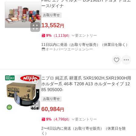
PMC エアフィルター DS-1902H トヨタ トヨエ
ース/ダイナ
お取り寄せ
13,552
円
9
%
（
1,113
pt
）
要エントリー
11日以内に発送（お取り寄せ販売）（休業日を除く）
オートパーツエージェンシー
ニプロ 純正爪 耕運爪 SXR1902H,SXR1900H用
ホルダー爪 46本 T208 A13 ホルダータイプ 12
85 905000-
お取り寄せ
60,984
円
9
%
（
4,798
pt
）
要エントリー
2〜4日以内に発送（お取り寄せ販売）（休業日を除
く）