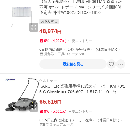
【個人宅配送不可】馬印 MH36TMN 直送 代引
不可 ホワイトボード MAJIシリーズ 片面脚付
予定表 外寸W1902×D610×H1810
お取り寄せ
48,974
円
9
%
（
4,027
pt
）
要エントリー
6日以内に発送（お取り寄せ販売）（休業日を除く）
測定器・工具のイーデンキ
最安値を見る
ケルヒャー
KARCHER 業務用手押し式スイーパー KM 70/1
5 C Classic ■▼706-6071 1.517-111.0 1台
65,616
円
9
%
（
5,011
pt
）
要エントリー
3〜5日以内に発送（メーカー在庫）（休業日を除く）
プロキュアエース