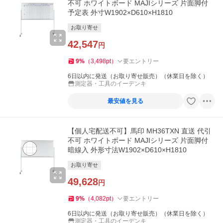
不可 ホワイトボード MAJIシリーズ 片面脚付
予定表 外寸W1902×D610×H1810
お取り寄せ
42,547
円
9
%
（
3,498
pt
）
要エントリー
6日以内に発送（お取り寄せ販売）（休業日を除く）
測定器・工具のイーデンキ
最安値を見る
【個人宅配送不可】馬印 MH36TXN 直送 代引
不可 ホワイトボード MAJIシリーズ 片面脚付
暗線入 外形寸法W1902×D610×H1810
お取り寄せ
49,628
円
9
%
（
4,082
pt
）
要エントリー
6日以内に発送（お取り寄せ販売）（休業日を除く）
測定器・工具のイーデンキ