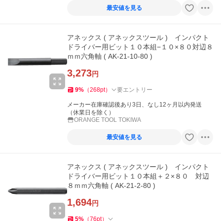
最安値を見る
アネックス ( アネックスツール ) インパクト
ドライバー用ビット１０本組−１０×８０対辺８
ｍｍ六角軸 ( AK-21-10-80 )
3,273
円
9
%
（
268
pt
）
要エントリー
メーカー在庫確認後あり3日、なし12ヶ月以内発送
（休業日を除く）
ORANGE TOOL TOKIWA
最安値を見る
アネックス ( アネックスツール ) インパクト
ドライバー用ビット１０本組＋２×８０ 対辺
８ｍｍ六角軸 ( AK-21-2-80 )
1,694
円
5
%
（
76
pt
）