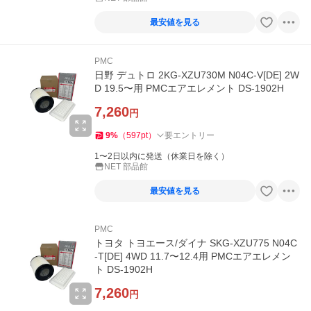
最安値を見る
PMC
日野 デュトロ 2KG-XZU730M N04C-V[DE] 2W
D 19.5〜用 PMCエアエレメント DS-1902H
7,260
円
9
%
（
597
pt
）
要エントリー
1〜2日以内に発送（休業日を除く）
NET 部品館
最安値を見る
PMC
トヨタ トヨエース/ダイナ SKG-XZU775 N04C
-T[DE] 4WD 11.7〜12.4用 PMCエアエレメン
ト DS-1902H
7,260
円