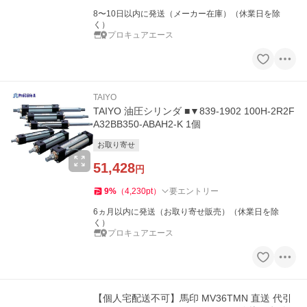
8〜10日以内に発送（メーカー在庫）（休業日を除
く）
プロキュアエース
TAIYO
TAIYO 油圧シリンダ ■▼839-1902 100H-2R2F
A32BB350-ABAH2-K 1個
お取り寄せ
51,428
円
9
%
（
4,230
pt
）
要エントリー
6ヵ月以内に発送（お取り寄せ販売）（休業日を除
く）
プロキュアエース
【個人宅配送不可】馬印 MV36TMN 直送 代引