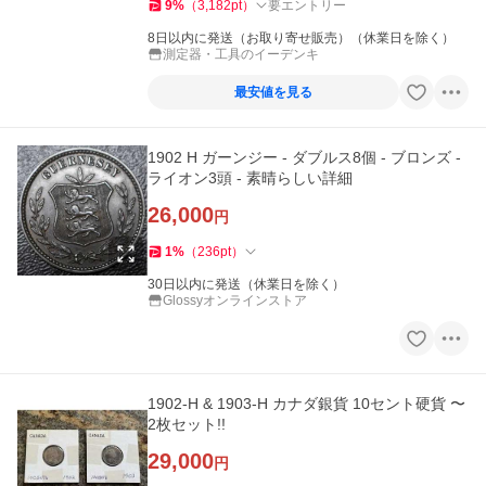
9
%
（
3,182
pt
）
要エントリー
8日以内に発送（お取り寄せ販売）（休業日を除く）
測定器・工具のイーデンキ
最安値を見る
1902 H ガーンジー - ダブルス8個 - ブロンズ -
ライオン3頭 - 素晴らしい詳細
26,000
円
1
%
（
236
pt
）
30日以内に発送（休業日を除く）
Glossyオンラインストア
1902-H & 1903-H カナダ銀貨 10セント硬貨 〜
2枚セット!!
29,000
円