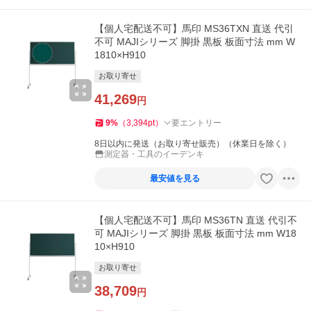
【個人宅配送不可】馬印 MS36TXN 直送 代引
不可 MAJIシリーズ 脚掛 黒板 板面寸法 mm W
1810×H910
お取り寄せ
41,269
円
9
%
（
3,394
pt
）
要エントリー
8日以内に発送（お取り寄せ販売）（休業日を除く）
測定器・工具のイーデンキ
最安値を見る
【個人宅配送不可】馬印 MS36TN 直送 代引不
可 MAJIシリーズ 脚掛 黒板 板面寸法 mm W18
10×H910
お取り寄せ
38,709
円