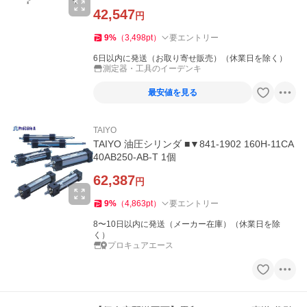
42,547
円
9
%
（
3,498
pt
）
要エントリー
6日以内に発送（お取り寄せ販売）（休業日を除く）
測定器・工具のイーデンキ
最安値を見る
TAIYO
TAIYO 油圧シリンダ ■▼841-1902 160H-11CA
40AB250-AB-T 1個
62,387
円
9
%
（
4,863
pt
）
要エントリー
8〜10日以内に発送（メーカー在庫）（休業日を除
く）
プロキュアエース