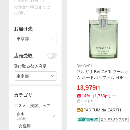
今注文で明日までに
お届け
お届け先
東京都
店頭受取
受け取る都道府県
BVLGARI
ブルガリ BVLGARI プールオ
東京都
ム オードパルファム EDP SP
100ml【訳あり・テスター・
13,979
円
未使用品】【香水 メンズ】
カテゴリ
並行輸入品
14
%
（
1,783
pt
）
要エントリー
コスメ、美容、ヘアケ
PARFUM de EARTH
ア
香水
1,025
件
女性用