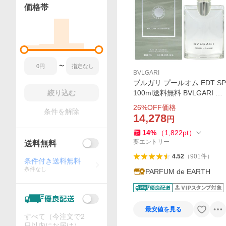
価格帯
〜
BVLGARI
ブルガリ プールオム EDT SP
絞り込む
100ml送料無料 BVLGARI フ
レグランス 香水 メンズ ギフ
26
%OFF価格
条件を解除
ト 並行輸入品
14,278
円
14
%
（
1,822
pt
）
要エントリー
送料無料
4.52
（
901
件
）
条件付き送料無料
条件なし
PARFUM de EARTH
最安値を見る
すべて（今注文で2
日以内にお届け）