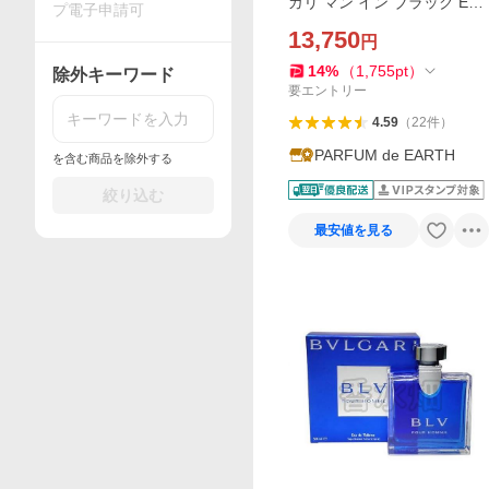
ガリ マン イン ブラック EDP
プ電子申請可
SP 100ml BVLGARI Man In
13,750
円
Black【訳あり・テスター・
未使用品】フレグランス 並
14
%
（
1,755
pt
）
除外キーワード
行輸入品
要エントリー
4.59
（
22
件
）
PARFUM de EARTH
を含む商品を除外する
絞り込む
最安値を見る