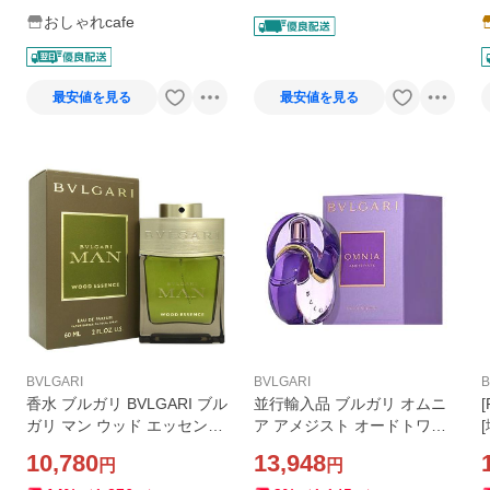
おしゃれcafe
最安値を見る
最安値を見る
BVLGARI
BVLGARI
B
香水 ブルガリ BVLGARI ブル
並行輸入品 ブルガリ オムニ
ガリ マン ウッド エッセンス
ア アメジスト オードトワレ
EDP SP 60ml MAN WOOD E
EDT SP 100ml 【香水】【あ
10,780
13,948
円
円
SSENCE【メンズ】フレグラ
すつく】
[