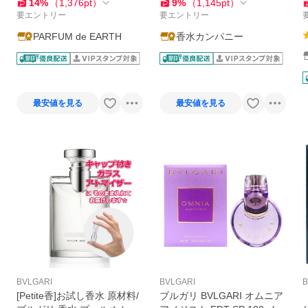
ンス 並行輸入品
14
%
（
1,376
pt
）
9
%
（
1,145
pt
）
要エントリー
要エントリー
PARFUM de EARTH
香水カンパニー
最安値を見る
最安値を見る
BVLGARI
BVLGARI
B
[Petite香]お試し香水 原材料/
ブルガリ BVLGARI オムニア