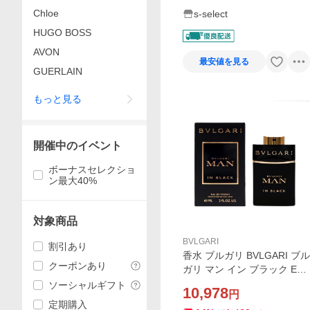
Chloe
s-select
HUGO BOSS
AVON
最安値を見る
GUERLAIN
もっと見る
開催中のイベント
ボーナスセレクショ
ン最大40%
対象商品
BVLGARI
割引あり
香水 ブルガリ BVLGARI ブル
クーポンあり
ガリ マン イン ブラック EDP
SP 60ml【メンズ】フレグラ
ソーシャルギフト
10,978
円
ンス ギフト 並行輸入品
定期購入