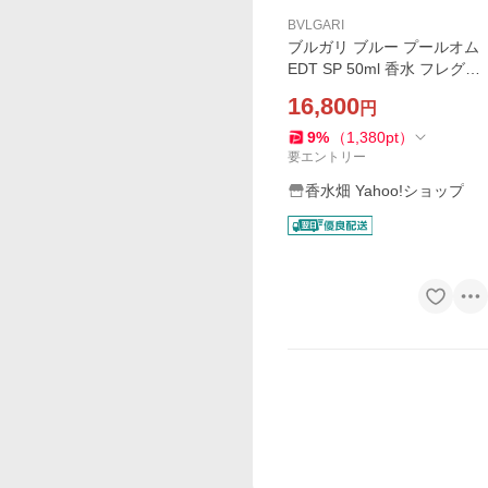
BVLGARI
ブルガリ ブルー プールオム
EDT SP 50ml 香水 フレグラ
ンス
16,800
円
9
%
（
1,380
pt
）
要エントリー
香水畑 Yahoo!ショップ