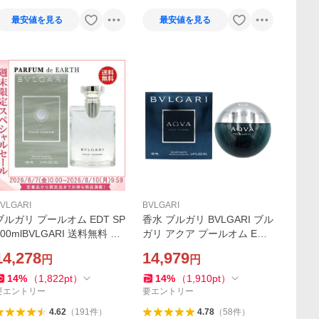
最安値を見る
最安値を見る
VLGARI
BVLGARI
ブルガリ プールオム EDT SP
香水 ブルガリ BVLGARI ブル
100mlBVLGARI 送料無料 フ
ガリ アクア プールオム EDT
レグランス 香水 メンズ ギフ
SP 100ml メンズ フレグラン
14,278
14,979
円
円
ト 並行輸入品
ス ギフト 並行輸入品
14
%
（
1,822
pt
）
14
%
（
1,910
pt
）
要エントリー
要エントリー
4.62
（
191
件
）
4.78
（
58
件
）