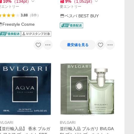
【キャップ付き】 香水 【あ
10
%
（
134
pt
）
9
%
（
1,052
pt
）
すつく】 爆買
要エントリー
要エントリー
3.88
（
8
件
）
ベスバ BEST BUY
Freestyle Cosme
最安値を見る
VLGARI
BVLGARI
【並行輸入品】 香水 ブルガ
並行輸入品 ブルガリ BVLGA