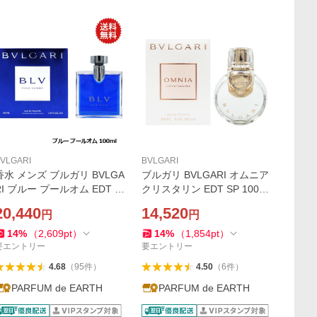
VLGARI
BVLGARI
香水 メンズ ブルガリ BVLGA
ブルガリ BVLGARI オムニア
RI ブルー プールオム EDT S
クリスタリン EDT SP 100ml
P 100ml フレグランス ギフ
【香水 レディース】ギフト
20,440
14,520
円
円
ト 並行輸入品
並行輸入品
14
%
（
2,609
pt
）
14
%
（
1,854
pt
）
要エントリー
要エントリー
4.68
（
95
件
）
4.50
（
6
件
）
PARFUM de EARTH
PARFUM de EARTH