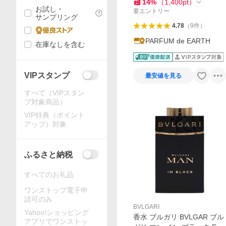
14
%
（
1,400
pt
）
お試し・
要エントリー
サンプリング
4.78
（
9
件
）
PARFUM de EARTH
在庫なしを含む
VIPスタンプ
最安値を見る
すべて（VIPスタン
プ対象商品）
VIP特典（ポイント
アップ）対象
ふるさと納税
すべてのお礼品
ワンストップ電子申
請可のみ
BVLGARI
Yahoo!ショッピング
香水 ブルガリ BVLGAR ブル
アプリでワンストッ