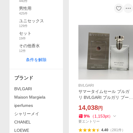
440
件
男性用
425
件
ユニセックス
129
件
セット
19
件
その他香水
12
件
条件を解除
ブランド
BVLGARI
BVLGARI
サマータイムセール ブルガ
Maison Margiela
リ BVLGARI ブルガリ プール
オム EDT スプレー 100ml ブ
iperfumes
14,038
円
ルガリ 香水 メンズ 男性用 フ
シャリーメイ
レグランス 香水 コスメ 新品
9
%
（
1,153
pt
）
要エントリー
CHANEL
LOEWE
4.40
（
281
件
）