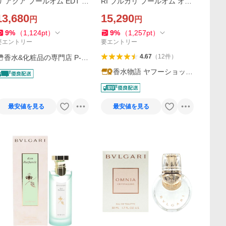
リ アクア プールオム EDT S
RI ブルガリ プールオム オー
P 100ml 【新品】 男性用香
ドパルファム 100ml EDP SP
13,680
15,290
円
円
水 メンズ フレグランス
fs 【香水 メンズ】【即納】
9
%
（
1,124
pt
）
9
%
（
1,257
pt
）
要エントリー
要エントリー
4.67
（
12
件
）
香水&化粧品の専門店 P-S
HOP
香水物語 ヤフーショッピ
ング店
最安値を見る
最安値を見る