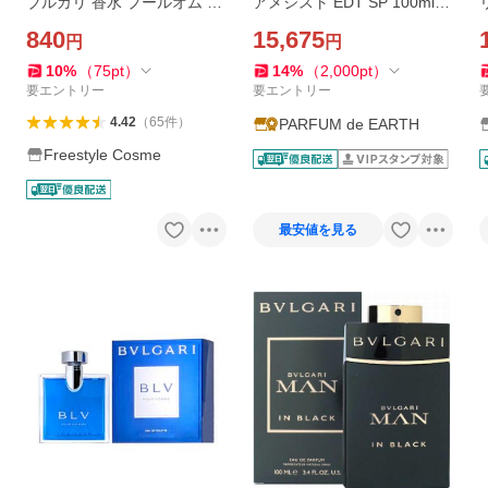
ブルガリ 香水 プールオム オ
アメジスト EDT SP 100ml
ードトワレ 1.5mL [BVLGAR
【香水 レディース】ギフト
840
15,675
円
円
I]
並行輸入品
10
%
（
75
pt
）
14
%
（
2,000
pt
）
要エントリー
要エントリー
4.42
（
65
件
）
PARFUM de EARTH
Freestyle Cosme
最安値を見る