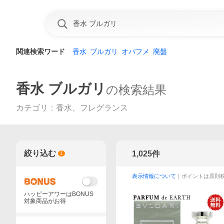
関連検索ワード
香水
ブルガリ
オパフメ
廃盤
香水 ブルガリ
の検索結果
カテゴリ
：
香水、フレグランス
絞り込む
1,025
件
1
表示情報について
｜ポイントは原則
ハッピーアワーはBONUS
対象商品がお得