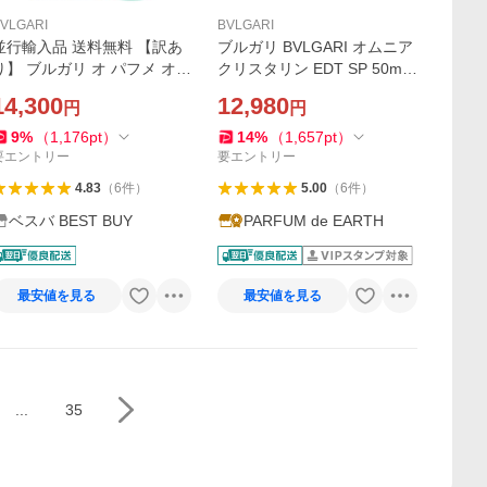
VLGARI
BVLGARI
並行輸入品 送料無料 【訳あ
ブルガリ BVLGARI オムニア
り】 ブルガリ オ パフメ オー
クリスタリン EDT SP 50ml
テヴェール EDC オーデコロ
【香水 レディース】 並行輸
14,300
12,980
円
円
ン 75ml 【箱無し キャップ
入品
付】 香水 BVLGARI 【あすつ
9
%
（
1,176
pt
）
14
%
（
1,657
pt
）
く】 爆買
要エントリー
要エントリー
4.83
（
6
件
）
5.00
（
6
件
）
ベスバ BEST BUY
PARFUM de EARTH
最安値を見る
最安値を見る
...
35