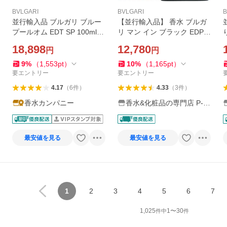
BVLGARI
BVLGARI
B
並行輸入品 ブルガリ ブルー
【並行輸入品】 香水 ブルガ
プールオム EDT SP 100ml
リ マン イン ブラック EDP S
【香水】【激安セール】【あ
P 100ml 【新品】 男性用香
18,898
12,780
円
円
すつく】
水 メンズ フレグランス
9
%
（
1,553
pt
）
10
%
（
1,165
pt
）
要エントリー
要エントリー
4.17
（
6
件
）
4.33
（
3
件
）
香水カンパニー
香水&化粧品の専門店 P-S
HOP
最安値を見る
最安値を見る
1
2
3
4
5
6
7
1,025
1
〜
30
件中
件