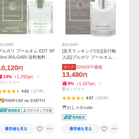
VLGARI
BVLGARI
ブルガリ プールオム EDT SP
[楽天ランキング1位][並行輸
50ml BVLGARI 送料無料 メ
入品]ブルガリ プールオムED
ンズ フレグランス 香水 ギフ
T 100ml SP(オードトワレ)
10,120
30
%OFF価格
おトク
円
ト 並行輸入品
[香水][送料無料][BD]
13,480
円
14
%
（
1,292
pt
）
要エントリー
9
%
（
1,107
pt
）
要エントリー
4.62
（
127
件
）
4.57
（
232
件
）
PARFUM de EARTH
おしゃれcafe
最安値を見る
最安値を見る