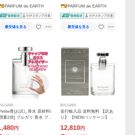
PARFUM de EARTH
PARFUM de EARTH
最安値を見る
最安値を見る
VLGARI
BVLGARI
[Petite香]お試し香水 原材料/
並行輸入品 送料無料 【訳あ
[増量2倍] ブルガリ 香水 プー
り】 【NEWパッケージ】 ブ
ル オム オードトワレ 3.0mL
ルガリ プールオム EDT オー
1,480
12,810
円
円
BVLGARI]
ドトワレ SP 100ml テスター