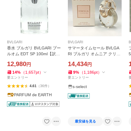
BVLGARI
BVLGARI
B
香水 ブルガリ BVLGARI プー
サマータイムセール BVLGA
ルオム EDT SP 100ml【訳あ
RI ブルガリ オムニア クリス
り・テスター・未使用品】
タリン EDT オードトワレ 10
12,980
14,434
円
円
【新旧パッケージ混在】【メ
0ml レディース 香水
ンズ】フレグランス 並行輸
14
%
（
1,657
pt
）
9
%
（
1,186
pt
）
入品
要エントリー
要エントリー
4.61
（
36
件
）
s-select
PARFUM de EARTH
最安値を見る