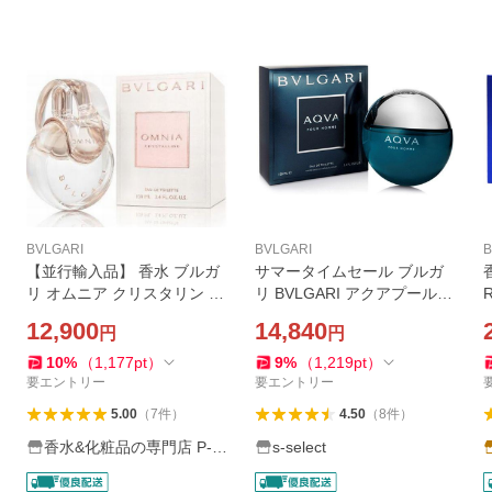
BVLGARI
BVLGARI
B
【並行輸入品】 香水 ブルガ
サマータイムセール ブルガ
リ オムニア クリスタリン E
リ BVLGARI アクアプールオ
DT SP 100ml 【新品】 女性
ム オードトワレ 100ml メン
12,900
14,840
円
円
用香水 レディース フレグラ
ズ 香水 フレグランス 男性用
ンス
ブルガリ BVLGARI 新品
10
%
（
1,177
pt
）
9
%
（
1,219
pt
）
要エントリー
要エントリー
5.00
（
7
件
）
4.50
（
8
件
）
香水&化粧品の専門店 P-S
s-select
HOP